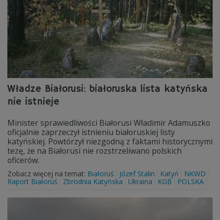
Władze Białorusi: białoruska lista katyńska
nie istnieje
Minister sprawiedliwości Białorusi Władimir Adamuszko
oficjalnie zaprzeczył istnieniu białoruskiej listy
katyńskiej. Powtórzył niezgodną z faktami historycznymi
tezę, że na Białorusi nie rozstrzeliwano polskich
oficerów.
Zobacz więcej na temat:
Białoruś
Józef Stalin
Katyń
NKWD
Raport Białoruś
Zbrodnia Katyńska
Ukraina
KGB
POLSKA