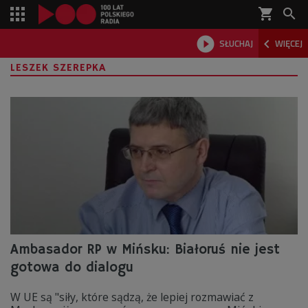
shopping_cart



SŁUCHAJ
WIĘCEJ

LESZEK SZEREPKA
Ambasador RP w Mińsku: Białoruś nie jest
gotowa do dialogu
W UE są "siły, które sądzą, że lepiej rozmawiać z