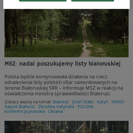
MSZ: nadal poszukujemy listy białoruskiej
Polska będzie kontynuowała działania na rzecz
odnalezienia listy polskich ofiar zamordowanych na
terenie Białoruskiej SRR – informuje MSZ w reakcji na
oświadczenia ministra sprawiedliwości Białorusi.
Zobacz więcej na temat:
Białoruś
Józef Stalin
Katyń
NKWD
Raport Białoruś
Zbrodnia Katyńska
POLSKA
konferencja prasowa
Ukraina