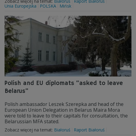
Zobacz więcej na temat:
Białoruś
Raport Białoruś
Unia Europejska
POLSKA
Mińsk
Polish and EU diplomats “asked to leave
Belarus”
Polish ambassador Leszek Szerepka and head of the
European Union Delegation in Belarus Maira Mora
were told to leave to their capitals for consultation, the
Belarussian MFA stated.
Zobacz więcej na temat:
Białoruś
Raport Białoruś