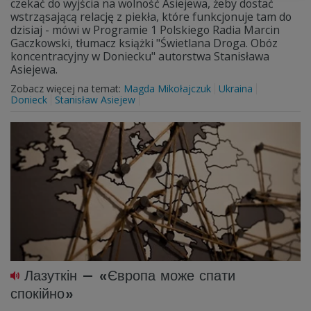
czekać do wyjścia na wolność Asiejewa, żeby dostać
wstrząsającą relację z piekła, które funkcjonuje tam do
dzisiaj - mówi w Programie 1 Polskiego Radia Marcin
Gaczkowski, tłumacz książki "Świetlana Droga. Obóz
koncentracyjny w Doniecku" autorstwa Stanisława
Asiejewa.
Zobacz więcej na temat:
Magda Mikołajczuk
Ukraina
Donieck
Stanisław Asiejew
Лазуткін — «Європа може спати
спокійно»