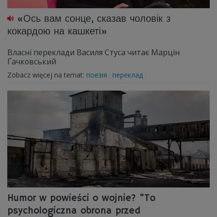
«Ось вам сонце, сказав чоловік з
кокардою на кашкеті»
Власні переклади Василя Стуса читає Марцін
Ґачковський
Zobacz więcej na temat:
поезія
переклад
Humor w powieści o wojnie? "To
psychologiczna obrona przed