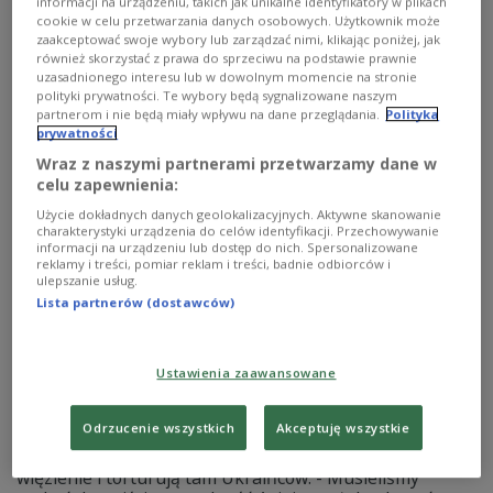
польському перекладі Богдана Лепкого.
informacji na urządzeniu, takich jak unikalne identyfikatory w plikach
cookie w celu przetwarzania danych osobowych. Użytkownik może
Zobacz więcej na temat:
література
поезія
переклад
пісні
zaakceptować swoje wybory lub zarządzać nimi, klikając poniżej, jak
poezja
literatura
tłumacz
Taras Szewczenko
również skorzystać z prawa do sprzeciwu na podstawie prawnie
uzasadnionego interesu lub w dowolnym momencie na stronie
polityki prywatności. Te wybory będą sygnalizowane naszym
partnerom i nie będą miały wpływu na dane przeglądania.
Polityka
prywatności
Wraz z naszymi partnerami przetwarzamy dane w
celu zapewnienia:
Użycie dokładnych danych geolokalizacyjnych. Aktywne skanowanie
charakterystyki urządzenia do celów identyfikacji. Przechowywanie
informacji na urządzeniu lub dostęp do nich. Spersonalizowane
reklamy i treści, pomiar reklam i treści, badnie odbiorców i
ulepszanie usług.
Lista partnerów (dostawców)
"Ta książka zaczęła powstawać w
niewoli". Ukraiński pisarz przetrwał piekło
Ustawienia zaawansowane
rosyjskiego więzienia
Odrzucenie wszystkich
Akceptuję wszystkie
Początkowo nikt nie wierzył, że w dawnej fabryce
materiałów izolacyjnych Rosjanie stworzyli nielegalne
więzienie i torturują tam Ukraińców. - Musieliśmy