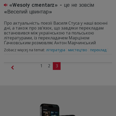
«Wesoły cmentarz» - це не зовсім
«Веселий цвинтар»
Про актуальність поезії Василя Стуса у наші воєнні
дні, а також про зв’язок, що завдяки перекладам
встановився між українською та польською
літературами, із перекладачем Марціном
Ґачковським розмовляє Антон Марчинський
Zobacz więcej na temat:
література
мистецтво
переклад
1
2
3