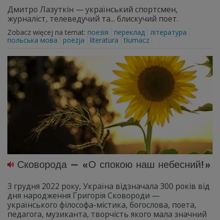
Дмитро Лазуткін — український спортсмен,
журналіст, телеведучий та... блискучий поет.
Zobacz więcej na temat:
поезія
переклад
література
польська мова
poezja
literatura
tłumacz
Сковорода — «О спокою наш небесний!»
3 грудня 2022 року, Україна відзначала 300 років від
дня народження Григорія Сковороди —
українського філософа-містика, богослова, поета,
педагога, музиканта, творчість якого мала значний