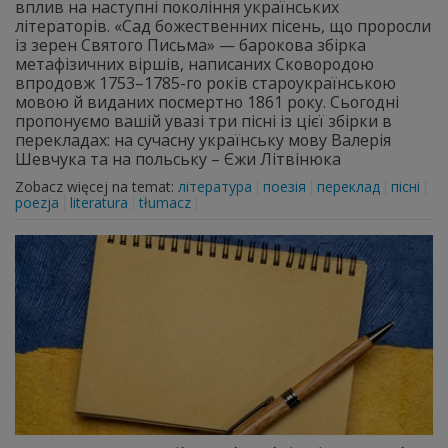
вплив на наступні покоління українських
літераторів. «Сад божественних пісень, що проросли
із зерен Святого Письма» — барокова збірка
метафізичних віршів, написаних Сковородою
впродовж 1753–1785-го років староукраїнською
мовою й виданих посмертно 1861 року. Сьогодні
пропонуємо вашій увазі три пісні із цієї збірки в
перекладах: на сучасну українську мову Валерія
Шевчука та на польську – Єжи Літвінюка
Zobacz więcej na temat:
література
поезія
переклад
пісні
poezja
literatura
tłumacz