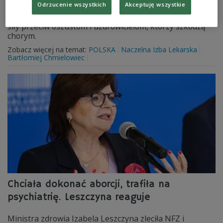
Odrzucenie wszystkich
Akceptuję wszystkie
prostu żerują na cudzym nieszczęściu i chorobie.
Rzecznik Praw Pacjenta i samorząd lekarski jednoczą
siły przeciw oszustom i uzdrowicielom, którzy szkodzą
chorym.
Zobacz więcej na temat:
POLSKA
Naczelna Izba Lekarska
Bartłomiej Chmielowiec
Chciała dokonać aborcji, trafiła na
psychiatrię. Leszczyna reaguje
Ministra zdrowia Izabela Leszczyna zleciła NFZ i