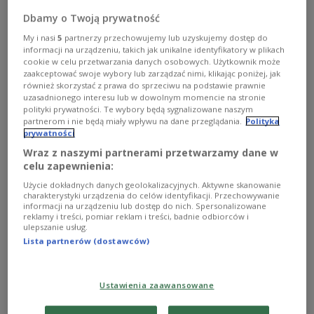
praw pacjenta w sprawie ograniczania możliwości
przebywania rodzica z dzieckiem na szpitalnym OIOM-ie
Dbamy o Twoją prywatność
poinformowało w piątek radio RMF FM.
My i nasi
5
partnerzy przechowujemy lub uzyskujemy dostęp do
Zobacz więcej na temat:
POLSKA
szpital
ochrona zdrowia
informacji na urządzeniu, takich jak unikalne identyfikatory w plikach
dzieci
Bartłomiej Chmielowiec
rodzice
cookie w celu przetwarzania danych osobowych. Użytkownik może
zaakceptować swoje wybory lub zarządzać nimi, klikając poniżej, jak
również skorzystać z prawa do sprzeciwu na podstawie prawnie
uzasadnionego interesu lub w dowolnym momencie na stronie
polityki prywatności. Te wybory będą sygnalizowane naszym
partnerom i nie będą miały wpływu na dane przeglądania.
Polityka
prywatności
Wraz z naszymi partnerami przetwarzamy dane w
celu zapewnienia:
Użycie dokładnych danych geolokalizacyjnych. Aktywne skanowanie
charakterystyki urządzenia do celów identyfikacji. Przechowywanie
informacji na urządzeniu lub dostęp do nich. Spersonalizowane
reklamy i treści, pomiar reklam i treści, badnie odbiorców i
ulepszanie usług.
Rzecznik Praw Pacjenta i lekarze łączą siły.
Lista partnerów (dostawców)
Celem szarlatani i oszuści
Obiecują cudowną terapię, brak działań niepożądanych i
Ustawienia zaawansowane
szybki efekt naturalnego leczenia, a tak naprawdę -
chcą wyłudzić pieniądze. Podają się za medyków, a po