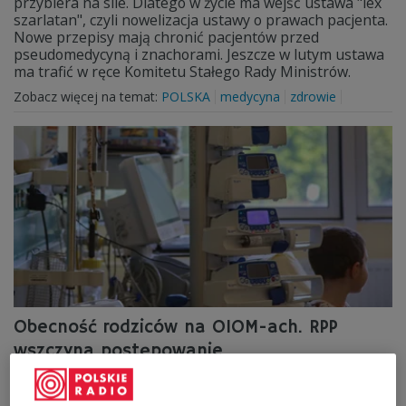
przybiera na sile. Dlatego w życie ma wejść ustawa "lex
szarlatan", czyli nowelizacja ustawy o prawach pacjenta.
Nowe przepisy mają chronić pacjentów przed
pseudomedycyną i znachorami. Jeszcze w lutym ustawa
ma trafić w ręce Komitetu Stałego Rady Ministrów.
Zobacz więcej na temat:
POLSKA
medycyna
zdrowie
Obecność rodziców na OIOM-ach. RPP
wszczyna postępowanie
O wszczęciu pierwszego postępowania przez rzecznika