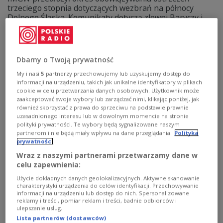
trzeciego stopnia dotyczących wezbrań na północy
Dolnego Śląska. Komunikaty dotyczą zlewni Baryczy i
Widawy. Powodem są opady deszczu.
Zobacz więcej na temat:
POLSKA
regiony
dolnośląskie
pogoda
rzeka
IMGW
Dbamy o Twoją prywatność
My i nasi
5
partnerzy przechowujemy lub uzyskujemy dostęp do
informacji na urządzeniu, takich jak unikalne identyfikatory w plikach
cookie w celu przetwarzania danych osobowych. Użytkownik może
zaakceptować swoje wybory lub zarządzać nimi, klikając poniżej, jak
również skorzystać z prawa do sprzeciwu na podstawie prawnie
uzasadnionego interesu lub w dowolnym momencie na stronie
polityki prywatności. Te wybory będą sygnalizowane naszym
partnerom i nie będą miały wpływu na dane przeglądania.
Polityka
prywatności
Wraz z naszymi partnerami przetwarzamy dane w
celu zapewnienia:
Stan wody w rzekach nadal
ALERT HYDROLOGICZNY
Użycie dokładnych danych geolokalizacyjnych. Aktywne skanowanie
charakterystyki urządzenia do celów identyfikacji. Przechowywanie
się podnosi. IMGW wydał alerty
informacji na urządzeniu lub dostęp do nich. Spersonalizowane
reklamy i treści, pomiar reklam i treści, badnie odbiorców i
Instytut Meteorologii i Gospodarki Wodnej wydał
ulepszanie usług.
ostrzeżenia drugiego i trzeciego - najwyższego - stopnia
Lista partnerów (dostawców)