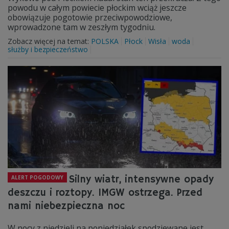
powodu w całym powiecie płockim wciąż jeszcze
obowiązuje pogotowie przeciwpowodziowe,
wprowadzone tam w zeszłym tygodniu.
Zobacz więcej na temat:
POLSKA
Płock
Wisła
woda
służby i bezpieczeństwo
Silny wiatr, intensywne opady
ALERT POGODOWY
deszczu i roztopy. IMGW ostrzega. Przed
nami niebezpieczna noc
W nocy z niedzieli na poniedziałek spodziewane jest