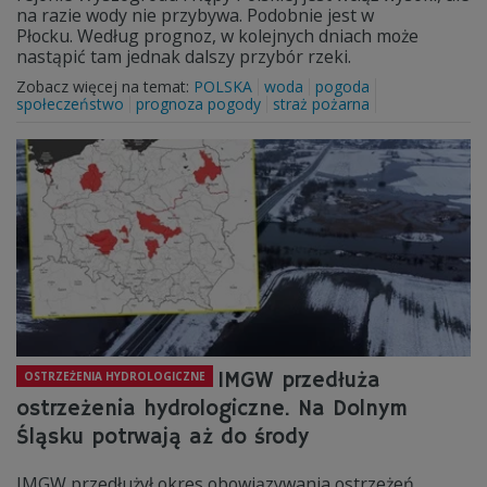
na razie wody nie przybywa. Podobnie jest w
Płocku. Według prognoz, w kolejnych dniach może
nastąpić tam jednak dalszy przybór rzeki.
Zobacz więcej na temat:
POLSKA
woda
pogoda
społeczeństwo
prognoza pogody
straż pożarna
IMGW przedłuża
OSTRZEŻENIA HYDROLOGICZNE
ostrzeżenia hydrologiczne. Na Dolnym
Śląsku potrwają aż do środy
IMGW przedłużył okres obowiązywania ostrzeżeń