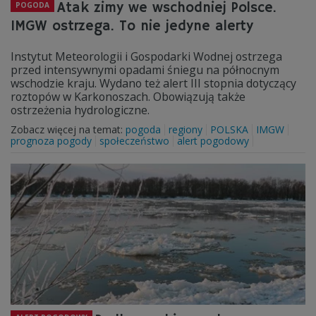
Atak zimy we wschodniej Polsce.
POGODA
IMGW ostrzega. To nie jedyne alerty
Instytut Meteorologii i Gospodarki Wodnej ostrzega
przed intensywnymi opadami śniegu na północnym
wschodzie kraju. Wydano też alert III stopnia dotyczący
roztopów w Karkonoszach. Obowiązują także
ostrzeżenia hydrologiczne.
Zobacz więcej na temat:
pogoda
regiony
POLSKA
IMGW
prognoza pogody
społeczeństwo
alert pogodowy