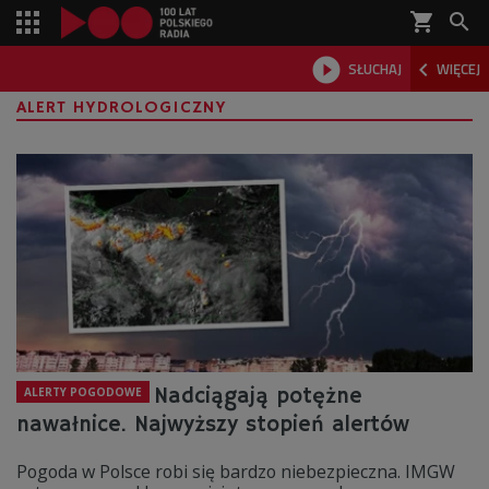
shopping_cart



SŁUCHAJ
WIĘCEJ

ALERT HYDROLOGICZNY
Nadciągają potężne
ALERTY POGODOWE
nawałnice. Najwyższy stopień alertów
Pogoda w Polsce robi się bardzo niebezpieczna. IMGW