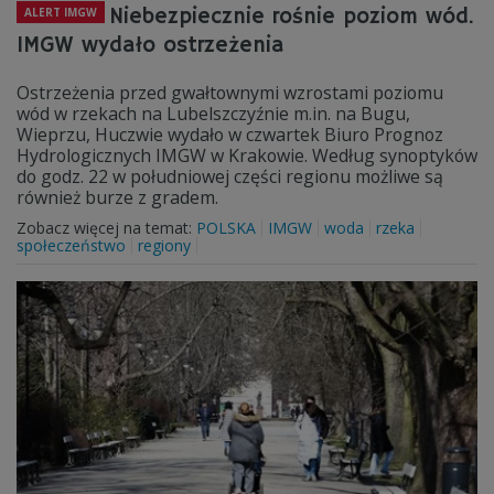
Niebezpiecznie rośnie poziom wód.
ALERT IMGW
IMGW wydało ostrzeżenia
Ostrzeżenia przed gwałtownymi wzrostami poziomu
wód w rzekach na Lubelszczyźnie m.in. na Bugu,
Wieprzu, Huczwie wydało w czwartek Biuro Prognoz
Hydrologicznych IMGW w Krakowie. Według synoptyków
do godz. 22 w południowej części regionu możliwe są
również burze z gradem.
Zobacz więcej na temat:
POLSKA
IMGW
woda
rzeka
społeczeństwo
regiony