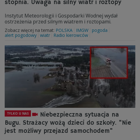
stopnia. Uwaga na silny wiatr i roztopy
Instytut Meteorologii i Gospodarki Wodnej wydał
ostrzeżenia przed silnym wiatrem i roztopami.
Zobacz więcej na temat:
POLSKA
IMGW
pogoda
alert pogodowy
wiatr
Radio kierowców
Niebezpieczna sytuacja na
TYLKO U NAS
Bugu. Strażacy wożą dzieci do szkoły. "Nie
jest możliwy przejazd samochodem"