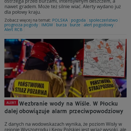
ostrzega przed burzami, intensywnym deszczem, a
nawet gradem. Może też silnie wiać. Alerty wydano już
dla połowy kraju.
Zobacz więcej na temat:
POLSKA
pogoda
społeczeństwo
prognoza pogody
IMGW
burza
burze
alert pogodowy
Alert RCB
Wezbranie wody na Wiśle. W Płocku
ALERT
dalej obowiązuje alarm przeciwpowodziowy
Z danych na wodowskazach wynika, że poziom Wisły w
rejonie Wyszogrodu i Kępy Polskiej jest wciąż wysoki, ale