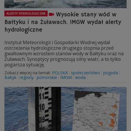
Wysokie stany wód w
ALERTY HYDROLOGICZNE
Bałtyku i na Żuławach. IMGW wydał alerty
hydrologiczne
Instytut Meteorologii i Gospodarki Wodnej wydał
ostrzeżenia hydrologiczne drugiego stopnia przed
gwałtownym wzrostem stanów wody w Bałtyku oraz na
Żuławach. Synoptycy prognozują silny wiatr, a to tylko
pogarsza sytuację.
Zobacz więcej na temat:
POLSKA
społeczeństwo
pogoda
Bałtyk
regiony
pomorskie
IMGW
woda