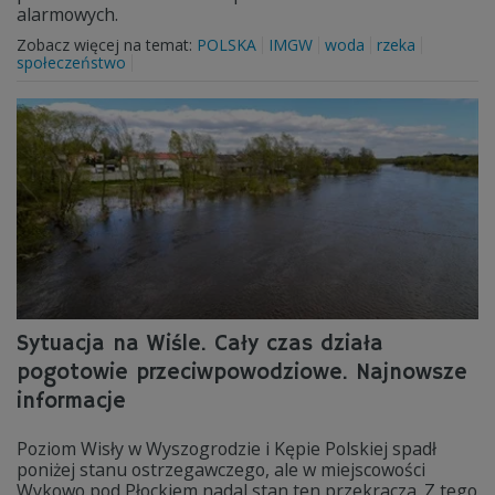
alarmowych.
Zobacz więcej na temat:
POLSKA
IMGW
woda
rzeka
społeczeństwo
Sytuacja na Wiśle. Cały czas działa
pogotowie przeciwpowodziowe. Najnowsze
informacje
Poziom Wisły w Wyszogrodzie i Kępie Polskiej spadł
poniżej stanu ostrzegawczego, ale w miejscowości
Wykowo pod Płockiem nadal stan ten przekracza. Z tego