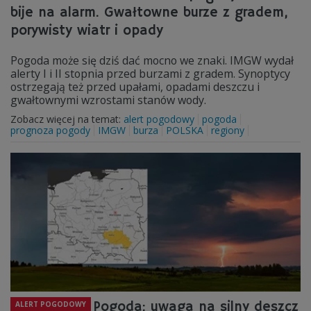
bije na alarm. Gwałtowne burze z gradem,
porywisty wiatr i opady
Pogoda może się dziś dać mocno we znaki. IMGW wydał
alerty I i II stopnia przed burzami z gradem. Synoptycy
ostrzegają też przed upałami, opadami deszczu i
gwałtownymi wzrostami stanów wody.
Zobacz więcej na temat:
alert pogodowy
pogoda
prognoza pogody
IMGW
burza
POLSKA
regiony
Pogoda: uwaga na silny deszcz
ALERT POGODOWY