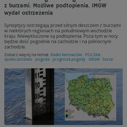
z burzami. Możliwe podtopienia. IMGW
wydał ostrzeżenia
Synoptycy ostrzegają przed silnym deszczem z burzami
w niektórych regionach na południowym wschodzie
kraju. Niewykluczone są podtopienia. Poza tym w nocy
będzie dość pogodnie na zachodzie i na północnym
zachodzie.
Zobacz więcej na temat:
Radio kierowców
POLSKA
społeczeństwo
pogoda
prognoza pogody
IMGW
burze