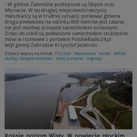
- W gminie Zabrodzie podtopione są Słopsk oraz
Młynarze. W tej drugiej miejscowości wszyscy
mieszkańcy są w trudnej sytuacji, ponieważ główna
droga powiatowa na odcinku 800 metrów jest zalana,
nie jest możliwy przejazd samochodem osobowym.
Dzieci do szkół są podwożone samochodem strażackim -
mówi w rozmowie z portalem PolskieRadio24.pl
wójt gminy Zabrodzie Krzysztof Jezierski.
Zobacz więcej na temat:
POLSKA
Mazowsze
woda
IMGW
służby i bezpieczeństwo
straż pożarna
regiony
Rośnie poziom Wisły. W powiecie płockim