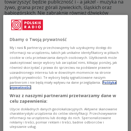
towarzyszyć będzie publiczność i - a jakże! - muzyka na
żywo, grana przez górali żywieckich, śląskich oraz
babiogórskich. Nie zabraknie również dźwięków
charakterystycznych instrumentów ludowych i
pasterskich, które od pokoleń tworzą muzyczny
krajobraz Beskidów.
Zobacz więcej na temat:
folk
folklor
kultura ludowa
Dbamy o Twoją prywatność
muzyka ludowa
muzyka tradycyjna
Magdalena Tejchma
My i nasi
5
partnerzy przechowujemy lub uzyskujemy dostęp do
informacji na urządzeniu, takich jak unikalne identyfikatory w plikach
cookie w celu przetwarzania danych osobowych. Użytkownik może
zaakceptować swoje wybory lub zarządzać nimi, klikając poniżej, jak
również skorzystać z prawa do sprzeciwu na podstawie prawnie
uzasadnionego interesu lub w dowolnym momencie na stronie
polityki prywatności. Te wybory będą sygnalizowane naszym
partnerom i nie będą miały wpływu na dane przeglądania.
Polityka
prywatności
Wraz z naszymi partnerami przetwarzamy dane w
celu zapewnienia:
Użycie dokładnych danych geolokalizacyjnych. Aktywne skanowanie
charakterystyki urządzenia do celów identyfikacji. Przechowywanie
Gajdy a dudy żywieckie
informacji na urządzeniu lub dostęp do nich. Spersonalizowane
reklamy i treści, pomiar reklam i treści, badnie odbiorców i
ulepszanie usług.
Patrycja Zisch zaprasza do wysłuchania opowieści o