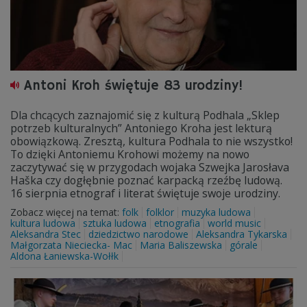
Antoni Kroh świętuje 83 urodziny!
Dla chcących zaznajomić się z kulturą Podhala „Sklep
potrzeb kulturalnych” Antoniego Kroha jest lekturą
obowiązkową. Zresztą, kultura Podhala to nie wszystko!
To dzięki Antoniemu Krohowi możemy na nowo
zaczytywać się w przygodach wojaka Szwejka Jarosłava
Haška czy dogłębnie poznać karpacką rzeźbę ludową.
16 sierpnia etnograf i literat świętuje swoje urodziny.
Zobacz więcej na temat:
folk
folklor
muzyka ludowa
kultura ludowa
sztuka ludowa
etnografia
world music
Aleksandra Stec
dziedzictwo narodowe
Aleksandra Tykarska
Małgorzata Nieciecka- Mac
Maria Baliszewska
górale
Aldona Łaniewska-Wołłk