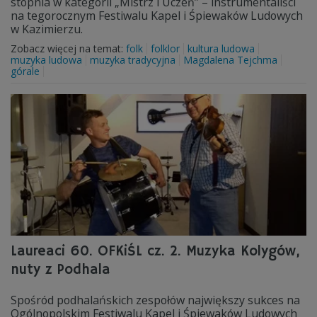
stopnia w kategorii „Mistrz i Uczeń” – instrumentaliści
na tegorocznym Festiwalu Kapel i Śpiewaków Ludowych
w Kazimierzu.
Zobacz więcej na temat:
folk
folklor
kultura ludowa
muzyka ludowa
muzyka tradycyjna
Magdalena Tejchma
górale
Laureaci 60. OFKiŚL cz. 2. Muzyka Kolygów,
nuty z Podhala
Spośród podhalańskich zespołów największy sukces na
Ogólnopolskim Festiwalu Kapel i Śpiewaków Ludowych