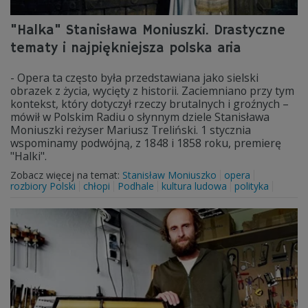
"Halka" Stanisława Moniuszki. Drastyczne
tematy i najpiękniejsza polska aria
- Opera ta często była przedstawiana jako sielski
obrazek z życia, wycięty z historii. Zaciemniano przy tym
kontekst, który dotyczył rzeczy brutalnych i groźnych –
mówił w Polskim Radiu o słynnym dziele Stanisława
Moniuszki reżyser Mariusz Treliński. 1 stycznia
wspominamy podwójną, z 1848 i 1858 roku, premierę
"Halki".
Zobacz więcej na temat:
Stanisław Moniuszko
opera
rozbiory Polski
chłopi
Podhale
kultura ludowa
polityka