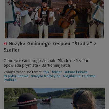
Muzyka Gminnego Zespołu "Śtadra" z
Szaflar
O muzyce Gminnego Zespołu "Śtadra" z Szaflar
opowiada prymista - Bartłomiej Fatla.
Zobacz więcej na temat:
folk
folklor
kultura ludowa
muzyka ludowa
muzyka tradycyjna
Magdalena Tejchma
Podhale