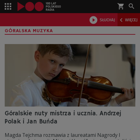
shopping_cart



SŁUCHAJ
WIĘCEJ

GÓRALSKA MUZYKA
Góralskie nuty mistrza i ucznia. Andrzej
Polak i Jan Buńda
Magda Tejchma rozmawia z laureatami Nagrody I