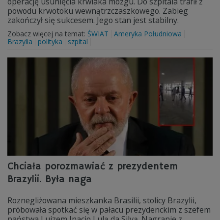
operację usunięcia krwiaka mózgu. Do szpitala trafił z
powodu krwotoku wewnątrzczaszkowego. Zabieg
zakończył się sukcesem. Jego stan jest stabilny.
Zobacz więcej na temat:
ŚWIAT
Ameryka Południowa
Brazylia
polityka
szpital
Chciała porozmawiać z prezydentem
Brazylii. Była naga
Roznegliżowana mieszkanka Brasilii, stolicy Brazylii,
próbowała spotkać się w pałacu prezydenckim z szefem
państwa Luizem Inacio Lulą da Silvą. Nagranie z