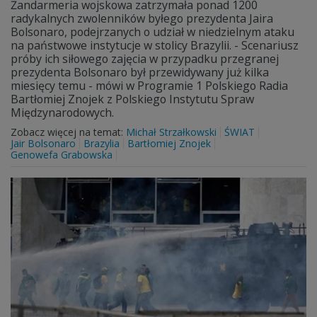
Żandarmeria wojskowa zatrzymała ponad 1200
radykalnych zwolenników byłego prezydenta Jaira
Bolsonaro, podejrzanych o udział w niedzielnym ataku
na państwowe instytucje w stolicy Brazylii. - Scenariusz
próby ich siłowego zajęcia w przypadku przegranej
prezydenta Bolsonaro był przewidywany już kilka
miesięcy temu - mówi w Programie 1 Polskiego Radia
Bartłomiej Znojek z Polskiego Instytutu Spraw
Międzynarodowych.
Zobacz więcej na temat:
Michał Strzałkowski
ŚWIAT
Jair Bolsonaro
Brazylia
Bartłomiej Znojek
Genowefa Grabowska