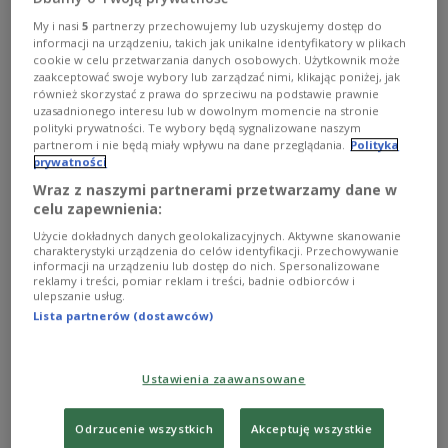
Prezydent Brazylii Luiz Inacio Lula da Silva nie mógł
spotkać się z Wołodymyrem Zełenskim podczas szczytu
My i nasi
5
partnerzy przechowujemy lub uzyskujemy dostęp do
G7 w Hiroszimie. Według prezydenta Brazylii
informacji na urządzeniu, takich jak unikalne identyfikatory w plikach
do rozmowy nie doszło, ponieważ jego ukraiński
cookie w celu przetwarzania danych osobowych. Użytkownik może
odpowiednik się spóźnił.
zaakceptować swoje wybory lub zarządzać nimi, klikając poniżej, jak
również skorzystać z prawa do sprzeciwu na podstawie prawnie
Zobacz więcej na temat:
Brazylia
Ukraina
uzasadnionego interesu lub w dowolnym momencie na stronie
Wołodymyr Zełenski
polityki prywatności. Te wybory będą sygnalizowane naszym
partnerom i nie będą miały wpływu na dane przeglądania.
Polityka
prywatności
Wraz z naszymi partnerami przetwarzamy dane w
celu zapewnienia:
Użycie dokładnych danych geolokalizacyjnych. Aktywne skanowanie
charakterystyki urządzenia do celów identyfikacji. Przechowywanie
informacji na urządzeniu lub dostęp do nich. Spersonalizowane
reklamy i treści, pomiar reklam i treści, badnie odbiorców i
ulepszanie usług.
Lista partnerów (dostawców)
Prezydenci USA i Brazylii zapowiadają
Ustawienia zaawansowane
obronę demokracji. Biden i Lula da Silva
spotkali się w Białym Domu
Odrzucenie wszystkich
Akceptuję wszystkie