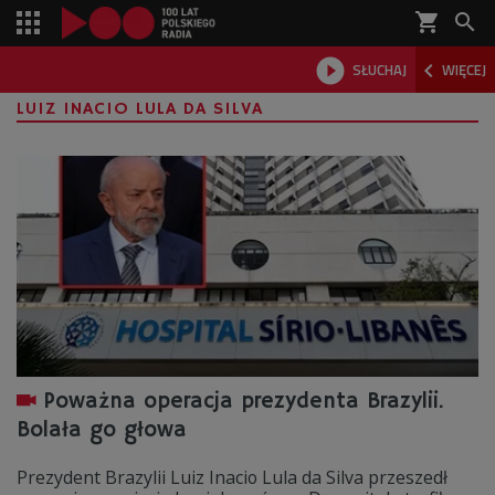
shopping_cart



SŁUCHAJ
WIĘCEJ

LUIZ INACIO LULA DA SILVA
Poważna operacja prezydenta Brazylii.
Bolała go głowa
Prezydent Brazylii Luiz Inacio Lula da Silva przeszedł