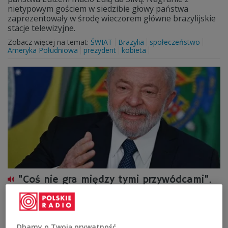
nietypowym gościem w siedzibie głowy państwa
zaprezentowały w środę wieczorem główne brazylijskie
stacje telewizyjne.
Zobacz więcej na temat:
ŚWIAT
Brazylia
społeczeństwo
Ameryka Południowa
prezydent
kobieta
"Coś nie gra między tymi przywódcami".
Bez spotkania Lula - Zełenski podczas
szczytu G7 w Hiroszimie
Dbamy o Twoją prywatność