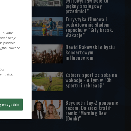
cyfrowym świecie to
piękny analogowy
przedmiot"
Turystyka filmowa i
podróżowanie śladem
zapachu w "City break.
 unikalne
Wakacje"
tować swoje
wie prawnie
Dawid Rakowski o byciu
sygnalizowane
koncertowym
influencerem
lów
Zabierz sport ze sobą na
i treści,
wakacje - o tym w "3h
sportu i rekreacji"
Beyoncé i Jay-Z ponownie
ę wszystkie
razem. Do sieci trafił
remix "Morning Dew
(Donk)"