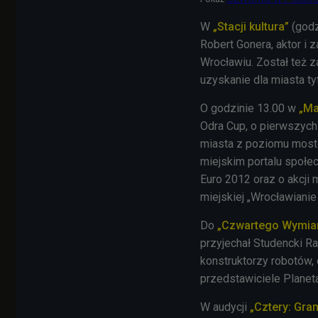
W
„Stacji kultura”
(godz
Robert Gonera, aktor i
Wrocławiu. Został też 
uzyskanie dla miasta tyt
O godzinie 13.00 w
„Ma
Odra Cup, o pierwszyc
miasta z poziomu mostó
miejskim portalu społ
Euro 2012 oraz o akcji 
miejskiej „Wrocławianie 
Do
„Czwartego Wymia
przyjechał Studencki Ra
konstruktorzy robotów,
przedstawiciele Planet
W audycji
„Cztery: Gra