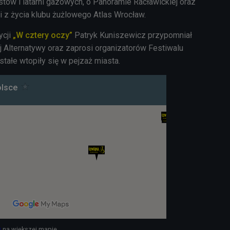
tów i latarni gazowych, o Panoramie Racławickiej oraz
i z życia klubu żużlowego Atlas Wrocław.
ycji
„W cztery oczy”
Patryk Kuniszewicz przypomniał
 Alternatywy oraz zaprosi organizatorów Festiwalu
stałe wtopiły się w pejzaż miasta.
e
na większej mapie