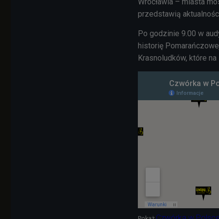
Wrocławia – miasta mos
przedstawią aktualnośc
Po godzinie 9.00 w aud
historię Pomarańczowej
Krasnoludków, które na 
Czwórka w Polsc
Pokaż