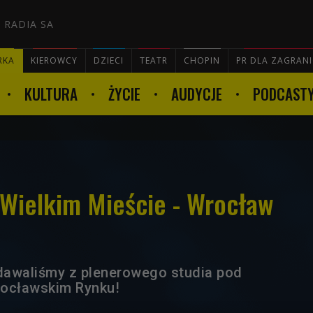
 RADIA SA
RKA
KIEROWCY
DZIECI
TEATR
CHOPIN
PR DLA ZAGRAN
KULTURA
ŻYCIE
AUDYCJE
PODCAST

Wielkim Mieście - Wrocław
adawaliśmy z plenerowego studia pod
rocławskim Rynku!