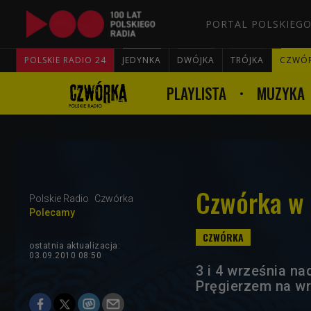
PORTAL POLSKIEGO
POLSKIE RADIO 24
JEDYNKA
DWÓJKA
TRÓJKA
CZWÓ
PLAYLISTA
MUZYKA
Czwórka w 
Polskie Radio
Czwórka
Polecamy
ostatnia aktualizacja:
03.09.2010 08:50
3 i 4 września n
Pręgierzem na w