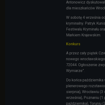
Antonowicz dyskutowali
dla mieszkańców Wrocł
W sobotę 4 września od
kryminalny. Patryk Ku
Festiwalu Kryminału or
Markiem Krajewskim.
Konkurs
A przez cały piątek Czw
nowego wrocławskiego 
72044. Ogłoszenie zwyc
Wymiarze”.
Do końca października 
plenerowego rozstawion
sierpnia), Wrocławiu (3
września), Poznaniu (1 
października), Toruniu (