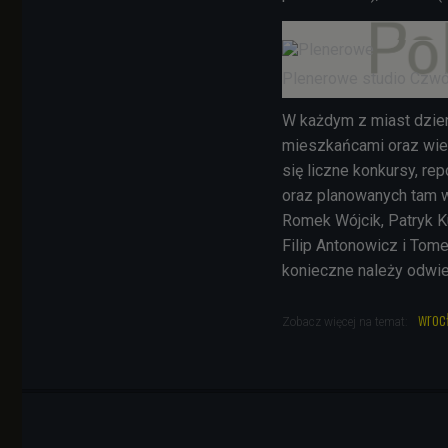
Plenerowe studio Czwór
W każdym z miast dzien
mieszkańcami oraz wiel
się liczne konkursy, re
oraz planowanych tam w
Romek Wójcik, Patryk K
Filip Antonowicz i Tom
konieczne należy odwied
wroc
Zobacz więcej na temat: