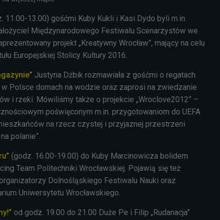
. 11.00-13.00) gośćmi Kuby Kukli i Kasi Dydo byli m.in.
 założyciel Międzynarodowego Festiwalu Scenarzystów we
zaprezentowany projekt „Kreatywny Wrocław”, mający na celu
ułu Europejskiej Stolicy Kultury 2016.
gazynie”
Justyna Dżbik rozmawiała z gośćmi o regatach
h w Polsce domach na wodzie oraz zaprosi na zwiedzanie
w i rzeki. Mówiliśmy także o projekcie „Wroclove2012” –
ecznościowym poświęconym m.in. przygotowaniom do UEFA
mieszkańców na rzecz czystej i przyjaznej przestrzeni
na polanie”.
ru”
(godz. 16.00-19.00) do Kuby Marcinowicza bolidem
cing Team Politechniki Wrocławskiej. Pojawią się też
 organizatorzy Dolnośląskiego Festiwalu Nauki oraz
arium Uniwersytetu Wrocławskiego.
my!”
od godz. 19.00 do 21.00 Duże Pe i Filip „Rudanacja”