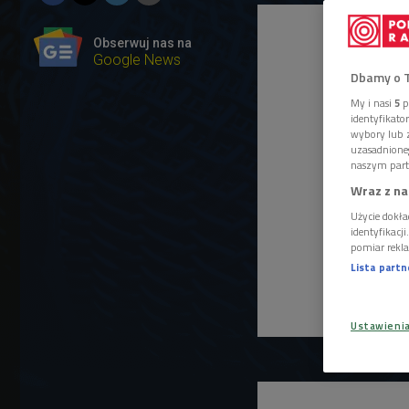
Obserwuj nas na
Google News
Dbamy o 
My i nasi
5
p
identyfikat
wybory lub z
uzasadnione
naszym part
Wraz z na
Użycie dokła
identyfikacj
pomiar rekla
Lista part
Ustawieni