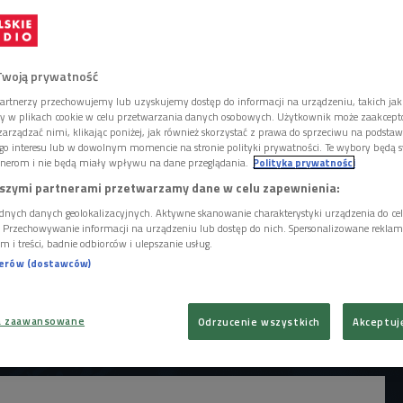
Twoją prywatność
artnerzy przechowujemy lub uzyskujemy dostęp do informacji na urządzeniu, takich jak
ory w plikach cookie w celu przetwarzania danych osobowych. Użytkownik może zaakcep
arządzać nimi, klikając poniżej, jak również skorzystać z prawa do sprzeciwu na podsta
go interesu lub w dowolnym momencie na stronie polityki prywatności. Te wybory będą 
nerom i nie będą miały wpływu na dane przeglądania.
Polityka prywatności
szymi partnerami przetwarzamy dane w celu zapewnienia:
dnych danych geolokalizacyjnych. Aktywne skanowanie charakterystyki urządzenia do ce
i. Przechowywanie informacji na urządzeniu lub dostęp do nich. Spersonalizowane reklamy 
m i treści, badnie odbiorców i ulepszanie usług.
nerów (dostawców)
a zaawansowane
Odrzucenie wszystkich
Akceptuj