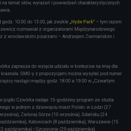
 na temat słów, wyrażeń i powiedzeń charakterystycznych
awia.
 godz. 10.00 do 13.00, jak zwykle
„Hyde Park”
– tym razem
niszewicz rozmawiał z organizatorami Międzynarodowego
az z wrocławskimi pisarzami – Andrzejem Ziemiańskim i
órka zaprasza do wzięcia udziału w konkursie na imię dla
krasnala. SMS-y z propozycjami można wysyłać pod numer
ięzcy nastąpi między godz. 18.00 a 19.00 w „Czwartym
w piątki Czwórka nadaje 15-godzinny program ze studia
ego w jednym z dziewięciu miast Polski: w Łodzi (27
 września), Zielonej Górze (10 września), Gdańsku (24
października), Katowicach (8 października), Warszawie (15
22 października) i Szczecinie (29 października).