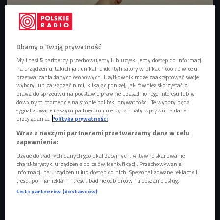
zdjęcie ilustracyjne
Foto: Shutterstock/Benny Marty
Dbamy o Twoją prywatność
My i nasi
5
partnerzy przechowujemy lub uzyskujemy dostęp do informacji
na urządzeniu, takich jak unikalne identyfikatory w plikach cookie w celu
przetwarzania danych osobowych. Użytkownik może zaakceptować swoje
wybory lub zarządzać nimi, klikając poniżej, jak również skorzystać z
prawa do sprzeciwu na podstawie prawnie uzasadnionego interesu lub w
dowolnym momencie na stronie polityki prywatności. Te wybory będą
sygnalizowane naszym partnerom i nie będą miały wpływu na dane
przeglądania.
Polityka prywatności
Wraz z naszymi partnerami przetwarzamy dane w celu
zapewnienia:
Użycie dokładnych danych geolokalizacyjnych. Aktywne skanowanie
charakterystyki urządzenia do celów identyfikacji. Przechowywanie
informacji na urządzeniu lub dostęp do nich. Spersonalizowane reklamy i
Lato nad wodą, ale bez wakacji. O pracy ratownika wodnego
treści, pomiar reklam i treści, badnie odbiorców i ulepszanie usług.
Lista partnerów (dostawców)
- Preferuję styl pracy w naturze - mówi gość Piotra Galusa. -
Jak tylko przychodzi sezon letni mogę wyjść z zamkniętych