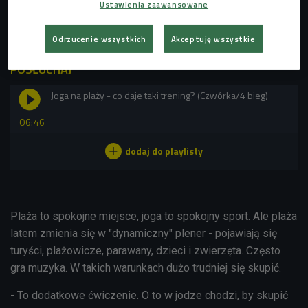
Ustawienia zaawansowane
pomieszczeń to z tego korzystam. W Krakowie prowadzę
zajęcia w parku, w Gdańsku na plaży - dodaje.
Odrzucenie wszystkich
Akceptuję wszystkie
POSŁUCHAJ
Joga na plaży - co daje taki trening? (Czwórka/4 bieg)
06:46
Plaża to spokojne miejsce, joga to spokojny sport. Ale plaża
latem zmienia się w "dynamiczny" plener - pojawiają się
turyści, plażowicze, parawany, dzieci i zwierzęta. Często
gra muzyka. W takich warunkach dużo trudniej się skupić.
- To dodatkowe ćwiczenie. O to w jodze chodzi, by skupić