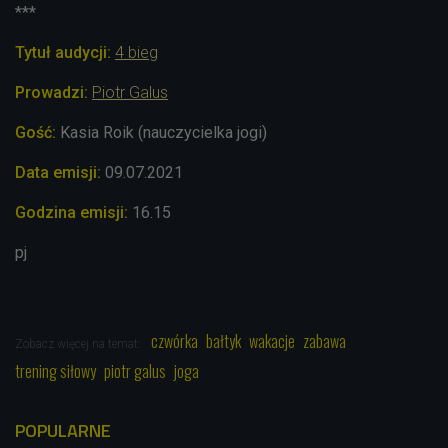
***
Tytuł audycji:
4 bieg
Prowadzi:
Piotr Galus
Gość:
Kasia Roik (nauczycielka jogi)
Data emisji:
09.07.2021
Godzina emisji:
16.15
pj
czwórka
bałtyk
wakacje
zabawa
Zobacz więcej na temat:
trening siłowy
piotr galus
joga
POPULARNE