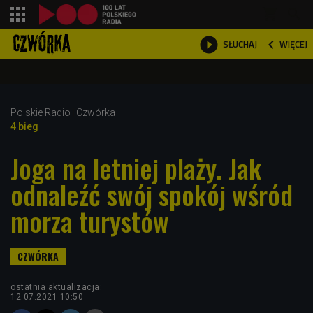
shopping_cart



WIĘCEJ
SŁUCHAJ

Polskie Radio
Czwórka
4 bieg
Joga na letniej plaży. Jak
odnaleźć swój spokój wśród
morza turystów
ostatnia aktualizacja:
12.07.2021 10:50