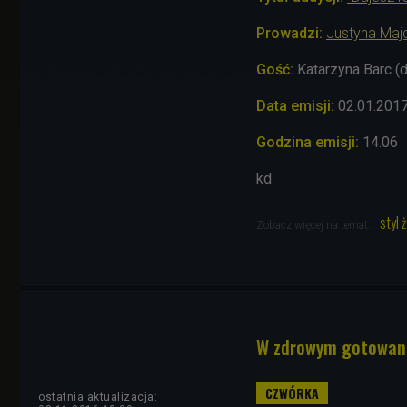
Prowadzi:
Justyna Maj
Gość:
Katarzyna Barc (d
Data emisji:
02.01.201
Godzina emisji:
14.06
kd
styl 
Zobacz więcej na temat:
W zdrowym gotowaniu
ostatnia aktualizacja: