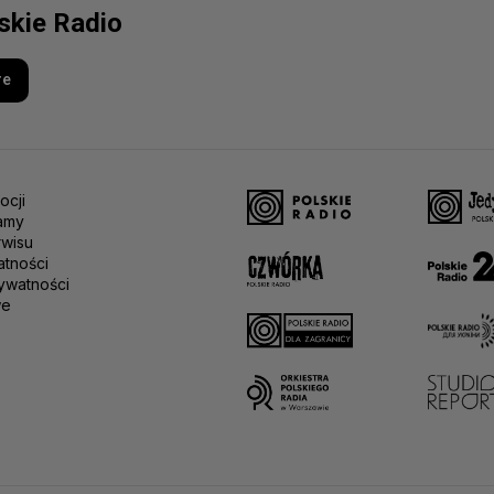
lskie Radio
re
ocji
amy
rwisu
atności
ywatności
we