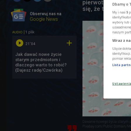
pierwotnym prze
Dbamy o 
się, że tak i moż
My i nasi
5
p
Obserwuj nas na
identyfikat
Google News
wybory lub z
uzasadnione
1 plik
AUDIO
naszym part
Wraz z na


21'04
Użycie dokła
identyfikacj
Jak dawać nowe życie
pomiar rekla
starym przedmiotom i
Lista part
dlaczego warto to robić?
(Dajesz radę/Czwórka)
Ustawieni
Dawanie nowego życia starym p
Pixabay.com/Public Domain/M