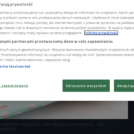
znaczeniem danego przedmiotu? Okazuje
Twoją prywatność
e być to bardzo twórcze i przyjemne zajęcie.
artnerzy przechowujemy lub uzyskujemy dostęp do informacji na urządzeniu, takich jak
ory w plikach cookie w celu przetwarzania danych osobowych. Użytkownik może zaakcep
arządzać nimi, klikając poniżej, jak również skorzystać z prawa do sprzeciwu na podsta
go interesu lub w dowolnym momencie na stronie polityki prywatności. Te wybory będą 
nerom i nie będą miały wpływu na dane przeglądania.
Polityka prywatności
szymi partnerami przetwarzamy dane w celu zapewnienia:
dnych danych geolokalizacyjnych. Aktywne skanowanie charakterystyki urządzenia do ce
i. Przechowywanie informacji na urządzeniu lub dostęp do nich. Spersonalizowane reklamy 
m i treści, badnie odbiorców i ulepszanie usług.
nerów (dostawców)
a zaawansowane
Odrzucenie wszystkich
Akceptuj
rzedmiotom nie musi być nudne. Rozwija za to kreatywność
Foto:
erad44520