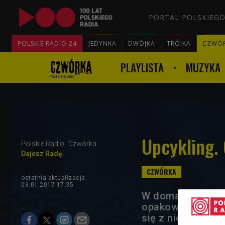
PORTAL POLSKIEGO
POLSKIE RADIO 24
JEDYNKA
DWÓJKA
TRÓJKA
CZWÓ
PLAYLISTA
MUZYKA
Upcykling.
Polskie Radio
Czwórka
Dajesz Radę
ostatnia aktualizacja:
03.01.2017 17:35
W domach mamy sp
opakowań. Czy mo
się z nich stworz