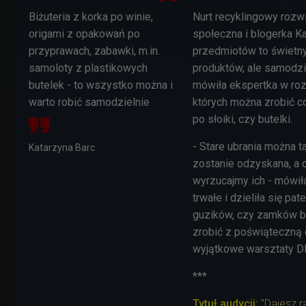
Biżuteria z korka po winie,
Nurt recyklingowy rozwi
origami z opakowań po
społeczna i blogerka K
przyprawach, zabawki, m.in.
przedmiotów to świetny
samoloty z plastikowych
produktów, ale samodzi
butelek - to wszystko można i
mówiła ekspertka w roz
warto robić samodzielnie
których można zrobić c
po słoiki, czy butelki.
- Stare ubrania można 
Katarzyna Barc
zostanie odzyskana, a 
wyrzucajmy ich - mówiła
trwałe i dzieliła się p
guzików, czy zamków bł
zrobić z poświąteczną 
wyjątkowe warsztaty DI
***
Tytuł audycji:
"Dajesz r