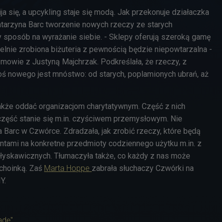
ja się, a upcykling staje się modą. Jak przekonuje działaczka
atarzyna Barc tworzenie nowych rzeczy ze starych
 sposób na wyrażanie siebie. - Sklepy oferują szeroką gamę
elnie zrobiona biżuteria z pewnością będzie niepowtarzalna -
mowie z Justyną Majchrzak. Podkreślała, że rzeczy, z
oś nowego jest mnóstwo: od starych, poplamionych ubrań, aż
także oddać organizacjom charytatywnym. Część z nich
część stanie się m.in. czyściwem przemysłowym. Nie
 Barc w Czwórce. Zdradzała, jak zrobić rzeczy, które będą
atentami na konkretne przedmioty codziennego użytku m.in. z
yskawicznych. Tłumaczyła także, co każdy z nas może
choinką. Zaś
Marta Hoppe
zabrała słuchaczy Czwórki na
Y.
adę"