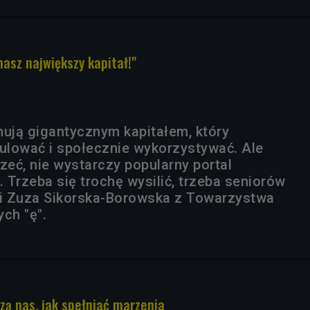
nasz największy kapitał!"
nują gigantycznym kapitałem, który
lować i społecznie wykorzystywać. Ale
zeć, nie wystarczy popularny portal
 Trzeba się trochę wysilić, trzeba seniorów
i Zuza Sikorska-Borowska z Towarzystwa
ch "ę".
czą nas, jak spełniać marzenia