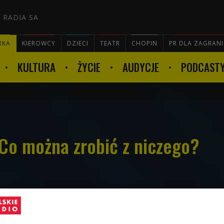
 RADIA SA
RKA
KIEROWCY
DZIECI
TEATR
CHOPIN
PR DLA ZAGRAN
KULTURA
ŻYCIE
AUDYCJE
PODCAST

 Co można zrobić z niczego?
ore ilości papieru, wstążek, ozdób i
żna je jeszcze jakoś wykorzystać i czy da
yć rzeczy, które nie mają w ogóle związku z