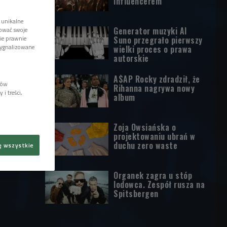
influencerem
 unikalne
Generator muzyki AI
tować swoje
wie prawnie
Suno przegrało pierwszy
sygnalizowane
wielki proces o prawa
autorskie
A$AP Rocky zdradził, że
lów
Rihanna nagrywa nowy
i treści,
album
Zoja Owsiańska o
projektowaniu ubrań w
duchu zero waste
ę wszystkie
Organek zagra u stóp
lodowca. Zespół rusza na
Spitsbergen