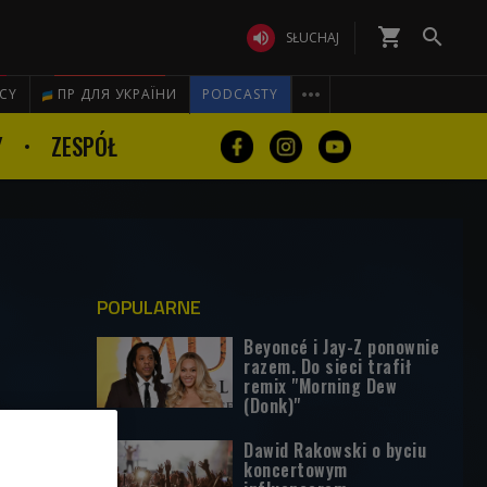
shopping_cart


SŁUCHAJ

ICY
ПР ДЛЯ УКРАЇНИ
PODCASTY
Y
ZESPÓŁ
POPULARNE
Beyoncé i Jay-Z ponownie
razem. Do sieci trafił
remix "Morning Dew
(Donk)"
Dawid Rakowski o byciu
koncertowym