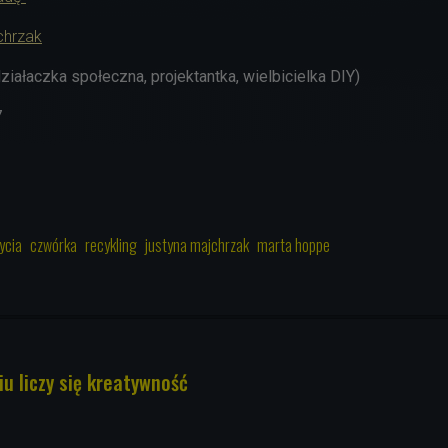
chrzak
ziałaczka społeczna, projektantka, wielbicielka DIY)
7
życia
czwórka
recykling
justyna majchrzak
marta hoppe
 liczy się kreatywność