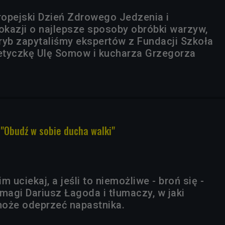
uropejski Dzień Zdrowego Jedzenia i
 okazji o najlepsze sposoby obróbki warzyw,
ryb zapytaliśmy ekspertów z Fundacji Szkoła
tetyczkę Ulę Somow i kucharza Grzegorza
"Obudź w sobie ducha walki"
m uciekaj, a jeśli to niemożliwe - broń się -
magi Dariusz Łagoda i tłumaczy, w jaki
oże odeprzeć napastnika.