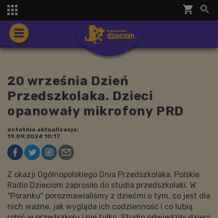
shopping_cart


20 września Dzień
Przedszkolaka. Dzieci
opanowały mikrofony PRD
ostatnia aktualizacja:
19.09.2024 10:17
Z okazji Ogólnopolskiego Dnia Przedszkolaka, Polskie
Radio Dzieciom zaprosiło do studia przedszkolaki. W
"Poranku" porozmawialiśmy z dziećmi o tym, co jest dla
nich ważne, jak wygląda ich codzienność i co lubią
robić w przedszkolu i nie tylko. Studio odwiedziły dzieci