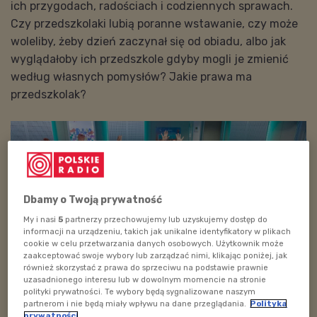
ich
przygodach, radościach i codziennych sprawach.
Czy przedszkolaki lubią poranne wstawanie, czy może
woleliby, żeby dzień zaczynał się od obiadu, albo jak
wyglądałoby ich przedszkole gdyby mogli je zmienić
według własnych pomysłów? Jakie prawa ma
przedszkolak?
Dbamy o Twoją prywatność
My i nasi
5
partnerzy przechowujemy lub uzyskujemy dostęp do
informacji na urządzeniu, takich jak unikalne identyfikatory w plikach
cookie w celu przetwarzania danych osobowych. Użytkownik może
zaakceptować swoje wybory lub zarządzać nimi, klikając poniżej, jak
również skorzystać z prawa do sprzeciwu na podstawie prawnie
uzasadnionego interesu lub w dowolnym momencie na stronie
polityki prywatności. Te wybory będą sygnalizowane naszym
Przedszkolaki w studiu Polskiego Radia Dzieciom
partnerom i nie będą miały wpływu na dane przeglądania.
Polityka
prywatności