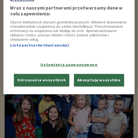
Zapraszamy do wysłuchania załączonego zapisu
Wraz z naszymi partnerami przetwarzamy dane w
rozmów z przedszkolakami w audycji "Poranek".
celu zapewnienia:
POSŁUCHAJ
Użycie dokładnych danych geolokalizacyjnych. Aktywne skanowanie
charakterystyki urządzenia do celów identyfikacji. Przechowywanie
informacji na urządzeniu lub dostęp do nich. Spersonalizowane
Jakie prawa mają przedszkolaki? W co lubią się
reklamy i treści, pomiar reklam i treści, badnie odbiorców i
bawić i czy wizyta w studiu była dla nich fajną
ulepszanie usług.
przygodą?
Lista partnerów (dostawców)
31:34
Ustawienia zaawansowane
Odrzucenie wszystkich
Akceptuję wszystkie