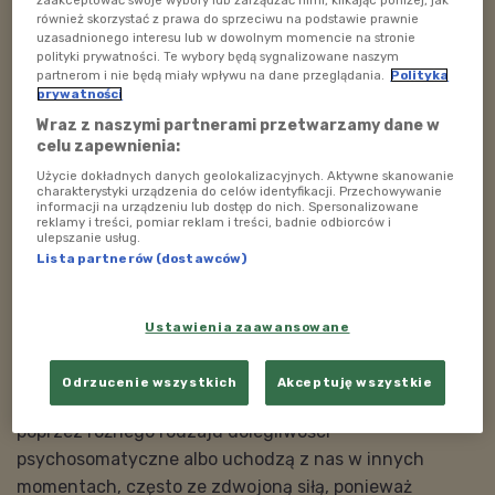
również skorzystać z prawa do sprzeciwu na podstawie prawnie
Jak możemy pomóc sobie w dbaniu o naszą
uzasadnionego interesu lub w dowolnym momencie na stronie
psychikę?
polityki prywatności. Te wybory będą sygnalizowane naszym
partnerom i nie będą miały wpływu na dane przeglądania.
Polityka
59:53
prywatności
Wraz z naszymi partnerami przetwarzamy dane w
celu zapewnienia:
Użycie dokładnych danych geolokalizacyjnych. Aktywne skanowanie
Jako ludzie mamy tendencję do ignorowania sygnałów,
charakterystyki urządzenia do celów identyfikacji. Przechowywanie
informacji na urządzeniu lub dostęp do nich. Spersonalizowane
jakie daje nam nasza psychika. Emocje staramy się
reklamy i treści, pomiar reklam i treści, badnie odbiorców i
spychać na dalszy plan, jednak przychodzą takie
ulepszanie usług.
Lista partnerów (dostawców)
momenty, kiedy dochodzą one do głosu, a my
zwyczajnie nie dajemy rady i ze zmęczenia padamy na
twarz. To, że nie pokażemy czegoś na zewnątrz czy
Ustawienia zaawansowane
wręcz tego nie przeżyjemy, bo nie chcemy, by ktoś
widział naszą słabość nie oznacza, że tych emocji nie
Odrzucenie wszystkich
Akceptuję wszystkie
ma w nas. One nie znikają. Emocje często objawiają się
poprzez różnego rodzaju dolegliwości
psychosomatyczne albo uchodzą z nas w innych
momentach, często ze zdwojoną siłą, ponieważ