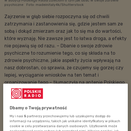
W audycji Polskiego Radia Dzieciom o tym jak dbać w swoje zdrowie
psychiczne
Foto: madeinitaly4k/Shutterstock
Zajrzenie w głąb siebie rozpoczyna się od chwili
zatrzymania i zastanowienia się, gdzie jestem sam ze
sobą i dokąd zmierzam oraz jak to się ma do wartości,
które wyznaję. Nie zawsze jest to łatwa droga, a efekty
nie pojawią się od razu. – Dbanie o swoje zdrowie
psychiczne to rozumienie tego, co się składa na to
zdrowie psychiczne, jakie aspekty życia wpływają na
nasz dobrostan, co sprawia, że czujemy się gorzej czy
lepiej, wyciąganie wniosków na ten temat i
organizowanie tego – tłumaczyła na antenie Polskiego
Radia Dzieciom Zofia Szynal. Istotne w pielęgnowaniu
zdrowia psychicznego jest dbanie o odpowiednią ilość
odpoczynku oraz snu, zdrowa dieta i aktywność
Dbamy o Twoją prywatność
fizyczna, zapewnianie sobie przyjemności i
My i nasi
5
partnerzy przechowujemy lub uzyskujemy dostęp do
wzmacnianie relacji międzyludzkich.
informacji na urządzeniu, takich jak unikalne identyfikatory w plikach
cookie w celu przetwarzania danych osobowych. Użytkownik może
POSŁUCHAJ
zaakceptować swoje wybory lub zarządzać nimi, klikając poniżej, jak