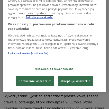
wybory lub zarządzać nimi, klikając poniżej, jak również skorzystać z
reakcji? Piotr Marciszuk, prezes Polskiej Izby Książki, wyjaśnia,
prawa do sprzeciwu na podstawie prawnie uzasadnionego interesu lub w
dowolnym momencie na stronie polityki prywatności. Te wybory będą
że zawarta przed amerykańskim sądem, ugoda, dotyczy w
sygnalizowane naszym partnerom i nie będą miały wpływu na dane
takim samym stopniu książek wydanych w Stanach jak i w
przeglądania.
Polityka prywatności
Polsce. Zasada ochrony prawa autorskiego jest różna w obu
Wraz z naszymi partnerami przetwarzamy dane w celu
tych krajach tłumaczy.
zapewnienia:
Użycie dokładnych danych geolokalizacyjnych. Aktywne skanowanie
charakterystyki urządzenia do celów identyfikacji. Przechowywanie
informacji na urządzeniu lub dostęp do nich. Spersonalizowane reklamy i
treści, pomiar reklam i treści, badnie odbiorców i ulepszanie usług.
Google może skanować polskie książki, które znajdują się w
Lista partnerów (dostawców)
amerykańskich bibliotekach i nie musi o tym informować
właścicieli praw autorskich. Jeśli zainteresowani nie będą
Ustawienia zaawansowane
chcieli uczestniczyć w programie, Google daje im możliwość
wypisania się z niego. Absurdalne jest jednak to, że to
Odrzucenie wszystkich
Akceptuję wszystkie
właściciel praw autorskich w milionach zeskanowanych
książek ma znaleźć swoją własność i domagać się zapłaty za
wykorzystanie. „Jest to sprzeczne z podstawową zasadą
prawa autorskiego, które obowiązuje w Europie, które
nakazuje najpierw zapytać posiadacza praw do wykorzystania