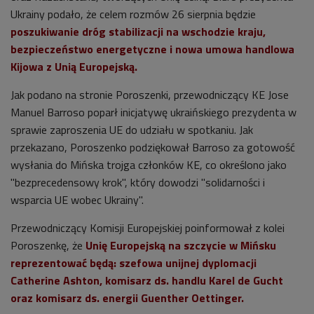
Ukrainy podało, że celem rozmów 26 sierpnia będzie
poszukiwanie dróg stabilizacji na wschodzie kraju,
bezpieczeństwo energetyczne i nowa umowa handlowa
Kijowa z Unią Europejską.
Jak podano na stronie Poroszenki, przewodniczący KE Jose
Manuel Barroso poparł inicjatywę ukraińskiego prezydenta w
sprawie zaproszenia UE do udziału w spotkaniu. Jak
przekazano, Poroszenko podziękował Barroso za gotowość
wysłania do Mińska trojga członków KE, co określono jako
"bezprecedensowy krok", który dowodzi "solidarności i
wsparcia UE wobec Ukrainy".
Przewodniczący Komisji Europejskiej poinformował z kolei
Poroszenkę, że
Unię Europejską na szczycie w Mińsku
reprezentować będą: szefowa unijnej dyplomacji
Catherine Ashton, komisarz ds. handlu Karel de Gucht
oraz komisarz ds. energii Guenther Oettinger.