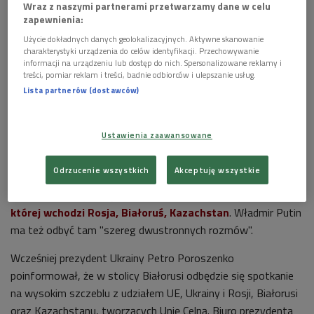
Wraz z naszymi partnerami przetwarzamy dane w celu
zapewnienia:
Użycie dokładnych danych geolokalizacyjnych. Aktywne skanowanie
Rosyjski konwój w drodze na Ukrainę

charakterystyki urządzenia do celów identyfikacji. Przechowywanie
informacji na urządzeniu lub dostęp do nich. Spersonalizowane reklamy i
więcej

treści, pomiar reklam i treści, badnie odbiorców i ulepszanie usług.
Lista partnerów (dostawców)
Kryzys na Ukrainie: serwis specjalny >>>
Ustawienia zaawansowane
Wśród uczestników spotkania mają być przywódcy Ukrainy,
Unii Europejskiej, a także Białorusi i Kazachstanu. Rzecznik
Odrzucenie wszystkich
Akceptuję wszystkie
Kremla Dmitrij Pieskow powiedział, że podczas szczytu będą
omówione relacje
między Kijowem a Unią Celną, w skład
której wchodzi Rosja, Białoruś, Kazachstan
. Władmir Putin
ma też odbyć tam "szereg dwustronnych rozmów".
Wcześniej prezydent Ukrainy Petro Poroszenko
poinformował, że w stolicy Białorusi odbędzie się spotkanie
na wysokim szczeblu z udziałem UE, Ukrainy i Rosji, Białorusi
oraz Kazachstanu, tworzących Unię Celną. Biuro prezydenta