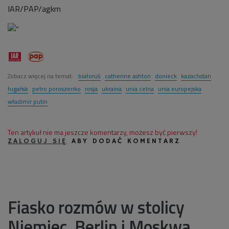
IAR/PAP/agkm
Zobacz więcej na temat:
białoruś
catherine ashton
donieck
kazachstan
ługańsk
petro poroszenko
rosja
ukraina
unia celna
unia europejska
władimir putin
Ten artykuł nie ma jeszcze komentarzy, możesz być pierwszy!
ZALOGUJ SIĘ
ABY DODAĆ KOMENTARZ
Fiasko rozmów w stolicy
Niemiec. Berlin i Moskwa