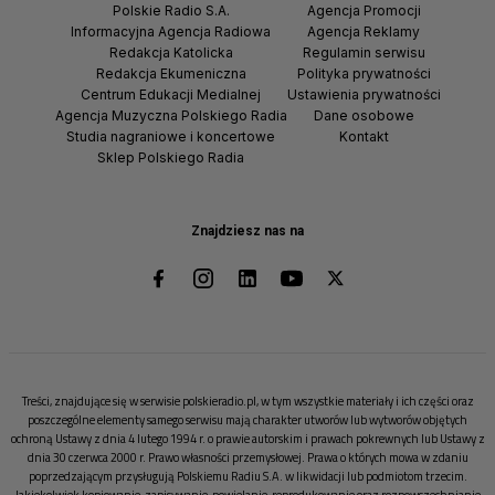
Polskie Radio S.A.
Agencja Promocji
Informacyjna Agencja Radiowa
Agencja Reklamy
Redakcja Katolicka
Regulamin serwisu
Redakcja Ekumeniczna
Polityka prywatności
Centrum Edukacji Medialnej
Ustawienia prywatności
Agencja Muzyczna Polskiego Radia
Dane osobowe
Studia nagraniowe i koncertowe
Kontakt
Sklep Polskiego Radia
Znajdziesz nas na
Treści, znajdujące się w serwisie polskieradio.pl, w tym wszystkie materiały i ich części oraz
poszczególne elementy samego serwisu mają charakter utworów lub wytworów objętych
ochroną Ustawy z dnia 4 lutego 1994 r. o prawie autorskim i prawach pokrewnych lub Ustawy z
dnia 30 czerwca 2000 r. Prawo własności przemysłowej. Prawa o których mowa w zdaniu
poprzedzającym przysługują Polskiemu Radiu S.A. w likwidacji lub podmiotom trzecim.