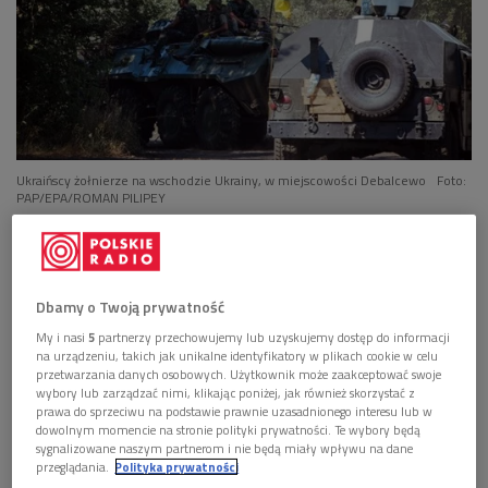
Ukraińscy żołnierze na wschodzie Ukrainy, w miejscowości Debalcewo
Foto:
PAP/EPA/ROMAN PILIPEY
GALERIA
Dbamy o Twoją prywatność
My i nasi
5
partnerzy przechowujemy lub uzyskujemy dostęp do informacji
na urządzeniu, takich jak unikalne identyfikatory w plikach cookie w celu
przetwarzania danych osobowych. Użytkownik może zaakceptować swoje
wybory lub zarządzać nimi, klikając poniżej, jak również skorzystać z
prawa do sprzeciwu na podstawie prawnie uzasadnionego interesu lub w
dowolnym momencie na stronie polityki prywatności. Te wybory będą
sygnalizowane naszym partnerom i nie będą miały wpływu na dane
przeglądania.
Polityka prywatności