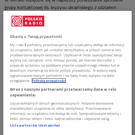
grupy kontaktowej ds. kryzysu ukraińskiego z udziałem
przedstawicieli Ukrainy, Rosji i OBWE - poinformowało w
sobotę MSZ Białorusi.
Goszczący w sobotę w Brukseli na szczycie UE prezydent
Dbamy o Twoją prywatność
Ukrainy Petro Poroszenko wyraził nadzieję, że
My i nasi
5
partnerzy przechowujemy lub uzyskujemy dostęp do informacji
poniedziałkowe spotkanie grupy przyczyni się do zawieszenia
na urządzeniu, takich jak unikalne identyfikatory w plikach cookie w celu
przetwarzania danych osobowych. Użytkownik może zaakceptować swoje
broni na wschodniej Ukrainie - relacjonuje Reuters.
wybory lub zarządzać nimi, klikając poniżej, jak również skorzystać z
prawa do sprzeciwu na podstawie prawnie uzasadnionego interesu lub w
Jak zauważa AFP, kolejne spotkanie grupy kontaktowej
dowolnym momencie na stronie polityki prywatności. Te wybory będą
nastąpi w czasie, gdy państwa zachodnie i Kijów krytykują
sygnalizowane naszym partnerom i nie będą miały wpływu na dane
przeglądania.
Polityka prywatności
pogłębianie się konfliktu na wschodniej Ukrainie. W sobotę
Wraz z naszymi partnerami przetwarzamy dane w celu
unijni przywódcy wezwali Komisję Europejską i służby
zapewnienia:
dyplomatyczne do przygotowania nowych sankcji wobec
Użycie dokładnych danych geolokalizacyjnych. Aktywne skanowanie
Rosji za jej zaangażowanie w konflikt.
charakterystyki urządzenia do celów identyfikacji. Przechowywanie
informacji na urządzeniu lub dostęp do nich. Spersonalizowane reklamy i
Putin i Łukaszenka w sobotniej rozmowie telefonicznej
treści, pomiar reklam i treści, badnie odbiorców i ulepszanie usług.
"podkreślili znaczenie zorganizowania w stolicy Białorusi
Lista partnerów (dostawców)
konsultacji grupy kontaktowej z udziałem przedstawicieli