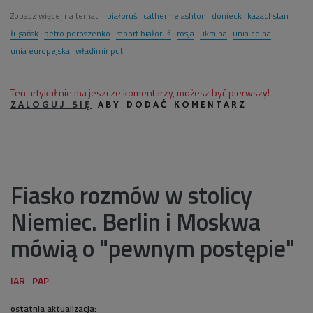
Zobacz więcej na temat:
białoruś
catherine ashton
donieck
kazachstan
ługańsk
petro poroszenko
raport białoruś
rosja
ukraina
unia celna
unia europejska
władimir putin
Ten artykuł nie ma jeszcze komentarzy, możesz być pierwszy!
ZALOGUJ SIĘ
ABY DODAĆ KOMENTARZ
Fiasko rozmów w stolicy
Niemiec. Berlin i Moskwa
mówią o "pewnym postępie"
ostatnia aktualizacja: