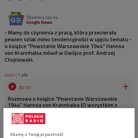
Obserwuj nas na
Google News
- Mamy do czynienia z pracą, która przecierała
pewien szlak mimo tendencyjności w ujęciu tematu -
o książce "Powstanie Warszawskie 1944" Hannsa
von Krannhalsa mówił w Dwójce prof. Andrzej
Chojnowski.
1 plik
AUDIO


30'10
Rozmowa o książce "Powstanie Warszawskie
1944" Hannsa von Krannhalsa (O wszystkim z
kulturą/Dwójka)
Dbamy o Twoją prywatność