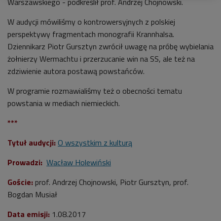
Warszawskiego - podkreślił prof. Andrzej Chojnowski.
W audycji mówiliśmy o kontrowersyjnych z polskiej
perspektywy fragmentach monografii
Krannhalsa.
Dziennikarz Piotr Gursztyn zwrócił uwagę na próbę wybielania
żołnierzy Wermachtu i przerzucanie win na SS, ale też na
zdziwienie autora postawą powstańców.
W programie rozmawialiśmy też o obecności tematu
powstania w mediach niemieckich.
***
Tytuł audycji:
O wszystkim z kulturą
Prowadzi:
Wacław Holewiński
Goście:
prof. Andrzej Chojnowski, Piotr Gursztyn, prof.
Bogdan Musiał
Data emisji:
1
.08.2017