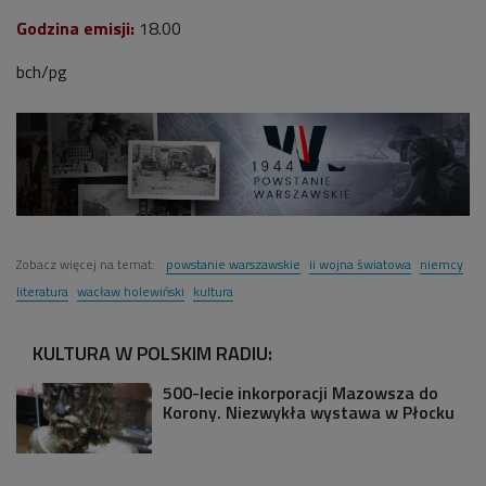
Godzina emisji:
18.00
bch/pg
Zobacz więcej na temat:
powstanie warszawskie
ii wojna światowa
niemcy
literatura
wacław holewiński
kultura
KULTURA W POLSKIM RADIU:
500-lecie inkorporacji Mazowsza do
Korony. Niezwykła wystawa w Płocku