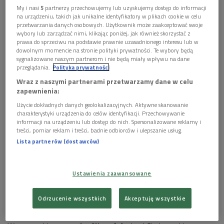
My i nasi
5
partnerzy przechowujemy lub uzyskujemy dostęp do informacji
na urządzeniu, takich jak unikalne identyfikatory w plikach cookie w celu
przetwarzania danych osobowych. Użytkownik może zaakceptować swoje
wybory lub zarządzać nimi, klikając poniżej, jak również skorzystać z
prawa do sprzeciwu na podstawie prawnie uzasadnionego interesu lub w
dowolnym momencie na stronie polityki prywatności. Te wybory będą
sygnalizowane naszym partnerom i nie będą miały wpływu na dane
przeglądania.
Polityka prywatności
Wraz z naszymi partnerami przetwarzamy dane w celu
zapewnienia:
Użycie dokładnych danych geolokalizacyjnych. Aktywne skanowanie
Grafika na podstawie zdjęcia z 28 sierpnia, gdy gmach Prudentialu został
charakterystyki urządzenia do celów identyfikacji. Przechowywanie
trafiony przez niemiecki pocisk
Foto: wikimedia/domena publiczna
informacji na urządzeniu lub dostęp do nich. Spersonalizowane reklamy i
treści, pomiar reklam i treści, badnie odbiorców i ulepszanie usług.
Wydana 55 lat temu w Republice Federalnej Niemiec książka
Lista partnerów (dostawców)
ukazuje się obecnie po raz pierwszy w Polsce. To niemieckie
spojrzenie na Powstanie Warszawskie, na jego przebieg,
Ustawienia zaawansowane
zbrodnie niemieckie, stosunek sił i pertraktacje
kapitulacyjne.
- Ta praca ma walor poznawczy, bo nikt potem
Odrzucenie wszystkich
Akceptuję wszystkie
Krannhalsa nie przelicytował. Po stronie niemieckiej nie było
chętnych, żeby podejmować tematykę Powstania