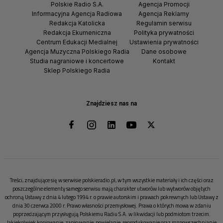
Polskie Radio S.A.
Agencja Promocji
Informacyjna Agencja Radiowa
Agencja Reklamy
Redakcja Katolicka
Regulamin serwisu
Redakcja Ekumeniczna
Polityka prywatności
Centrum Edukacji Medialnej
Ustawienia prywatności
Agencja Muzyczna Polskiego Radia
Dane osobowe
Studia nagraniowe i koncertowe
Kontakt
Sklep Polskiego Radia
Znajdziesz nas na
Treści, znajdujące się w serwisie polskieradio.pl, w tym wszystkie materiały i ich części oraz
poszczególne elementy samego serwisu mają charakter utworów lub wytworów objętych
ochroną Ustawy z dnia 4 lutego 1994 r. o prawie autorskim i prawach pokrewnych lub Ustawy z
dnia 30 czerwca 2000 r. Prawo własności przemysłowej. Prawa o których mowa w zdaniu
poprzedzającym przysługują Polskiemu Radiu S.A. w likwidacji lub podmiotom trzecim.
Jakiekolwiek kopiowanie, zapisywanie, powielanie, reprodukowanie oraz rozpowszechnianie