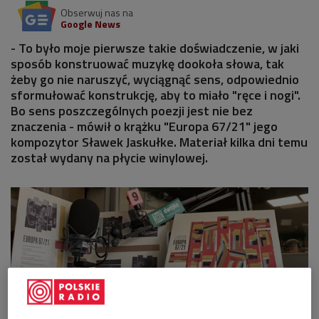
Obserwuj nas na
Google News
- To było moje pierwsze takie doświadczenie, w jaki
sposób konstruować muzykę dookoła słowa, tak
żeby go nie naruszyć, wyciągnąć sens, odpowiednio
sformułować konstrukcję, aby to miało "ręce i nogi".
Bo sens poszczególnych poezji jest nie bez
znaczenia - mówił o krążku "Europa 67/21" jego
kompozytor Sławek Jaskułke. Materiał kilka dni temu
został wydany na płycie winylowej.