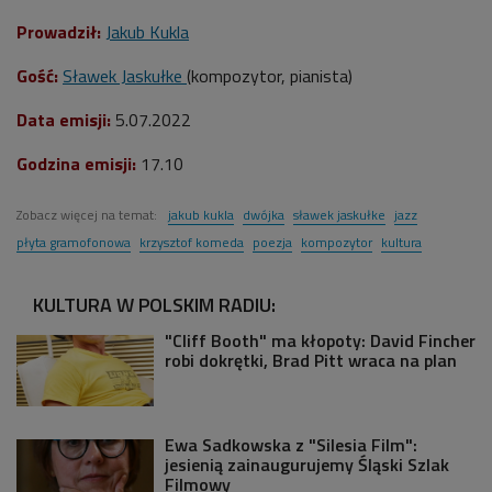
Prowadził:
Jakub Kukla
Gość:
Sławek Jaskułke
(kompozytor, pianista)
Data emisji:
5
.07.2022
Godzina emisji:
17.10
Zobacz więcej na temat:
jakub kukla
dwójka
sławek jaskułke
jazz
płyta gramofonowa
krzysztof komeda
poezja
kompozytor
kultura
KULTURA W POLSKIM RADIU:
"Cliff Booth" ma kłopoty: David Fincher
robi dokrętki, Brad Pitt wraca na plan
Ewa Sadkowska z "Silesia Film":
jesienią zainaugurujemy Śląski Szlak
Filmowy