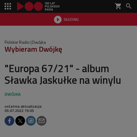
shopping_cart


SŁUCHAJ

Polskie Radio
Dwójka
Wybieram Dwójkę
"Europa 67/21" - album
Sławka Jaskułke na winylu
ostatnia aktualizacja:
05.07.2022 19:05