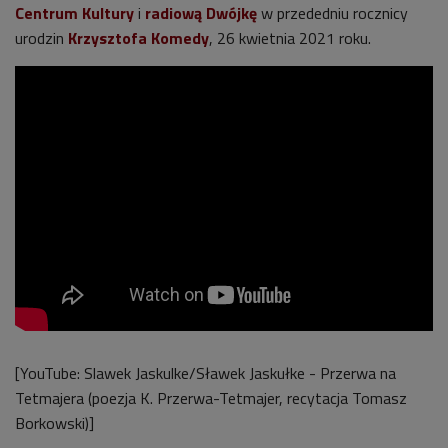
Centrum Kultury
i
radiową Dwójkę
w przededniu rocznicy
urodzin
Krzysztofa Komedy
, 26 kwietnia 2021 roku.
[YouTube: Slawek Jaskulke/Sławek Jaskułke - Przerwa na
Tetmajera (poezja K. Przerwa-Tetmajer, recytacja Tomasz
Borkowski)]