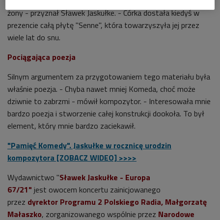
tajemnice...
to jest utwór, który skomponowałem dla mojej
żony - przyznał Sławek Jaskułke. - Córka dostała kiedyś w
prezencie całą płytę "Senne", która towarzyszyła jej przez
wiele lat do snu.
Pociągająca poezja
Silnym argumentem za przygotowaniem tego materiału była
właśnie poezja. - Chyba nawet mniej Komeda, choć może
dziwnie to zabrzmi - mówił kompozytor. - Interesowała mnie
bardzo poezja i stworzenie całej konstrukcji dookoła. To był
element, który mnie bardzo zaciekawił.
"Pamięć Komedy". Jaskułke w rocznicę urodzin
kompozytora [ZOBACZ WIDEO] >>>>
Wydawnictwo "
Sławek Jaskułke - Europa
67/21"
jest owocem koncertu zainicjowanego
przez
dyrektor Programu 2 Polskiego Radia, Małgorzatę
Małaszko
, zorganizowanego wspólnie przez
Narodowe