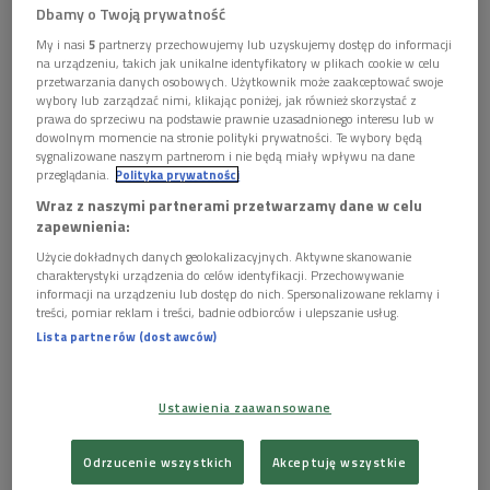
Dbamy o Twoją prywatność
My i nasi
5
partnerzy przechowujemy lub uzyskujemy dostęp do informacji
na urządzeniu, takich jak unikalne identyfikatory w plikach cookie w celu
Winylowe wydanie płyty Sławka Jaskułke "Europa 67/21"
Foto: Andrzej
przetwarzania danych osobowych. Użytkownik może zaakceptować swoje
Zieliński
wybory lub zarządzać nimi, klikając poniżej, jak również skorzystać z
prawa do sprzeciwu na podstawie prawnie uzasadnionego interesu lub w
"Europa 67/21" t
o album wyjątkowy, tworzący muzyczny
dowolnym momencie na stronie polityki prywatności. Te wybory będą
pomost między rokiem 1967, kiedy powstawał ostatni
sygnalizowane naszym partnerom i nie będą miały wpływu na dane
przeglądania.
Polityka prywatności
utwór
Krzysztofa Komedy
skomponowany przed wyjazdem
Wraz z naszymi partnerami przetwarzamy dane w celu
kompozytora z Polski ("Moja słodka europejska ojczyzna"), a
zapewnienia:
czasami współczesnymi. Dzieło Komedy było jednak zaledwie
Użycie dokładnych danych geolokalizacyjnych. Aktywne skanowanie
kontekstem, który pozwolił Sławkowi Jaskułke stworzyć
charakterystyki urządzenia do celów identyfikacji. Przechowywanie
zupełnie nowe kompozycje, zarejestrowane wraz z zespołem
informacji na urządzeniu lub dostęp do nich. Spersonalizowane reklamy i
treści, pomiar reklam i treści, badnie odbiorców i ulepszanie usług.
złożonym z kwintetu jazzowego i kwartetu smyczkowego
Lista partnerów (dostawców)
Neo Quartet.
Kompozycje rodzinne
Ustawienia zaawansowane
Na krążku znalazł się utwór "Przerwa na Tetmajera", z którym
kompozytor ma szczególny związek. - Zdradzę trochę swoje
Odrzucenie wszystkich
Akceptuję wszystkie