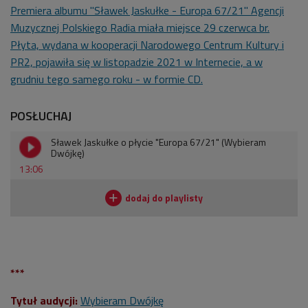
Premiera albumu "Sławek Jaskułke - Europa 67/21" Agencji
Muzycznej Polskiego Radia miała miejsce 29 czerwca br.
Płyta, wydana w kooperacji Narodowego Centrum Kultury i
PR2, pojawiła się w listopadzie 2021 w Internecie, a w
grudniu tego samego roku - w formie CD.
POSŁUCHAJ
Sławek Jaskułke o płycie "Europa 67/21" (Wybieram
Dwójkę)
13:06
***
Tytuł audycji:
Wybieram Dwójkę