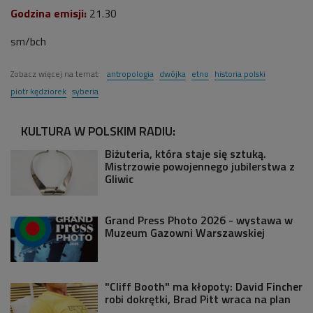
Godzina emisji
:
21.30
sm/bch
Zobacz więcej na temat:
antropologia
dwójka
etno
historia polski
piotr kędziorek
syberia
KULTURA W POLSKIM RADIU:
Biżuteria, która staje się sztuką.
Mistrzowie powojennego jubilerstwa z
Gliwic
Grand Press Photo 2026 - wystawa w
Muzeum Gazowni Warszawskiej
"Cliff Booth" ma kłopoty: David Fincher
robi dokrętki, Brad Pitt wraca na plan