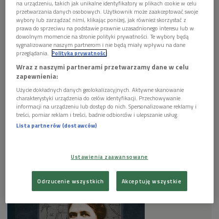
na urządzeniu, takich jak unikalne identyfikatory w plikach cookie w celu
przetwarzania danych osobowych. Użytkownik może zaakceptować swoje
wybory lub zarządzać nimi, klikając poniżej, jak również skorzystać z
prawa do sprzeciwu na podstawie prawnie uzasadnionego interesu lub w
dowolnym momencie na stronie polityki prywatności. Te wybory będą
sygnalizowane naszym partnerom i nie będą miały wpływu na dane
przeglądania.
Polityka prywatności
Wraz z naszymi partnerami przetwarzamy dane w celu
zapewnienia:
Zdjęcie Marii Antoniny Czaplickiej zamieszczone w jednym z pierwszych
wydań "My Siberian Year"
Foto: mat. prasowe
Użycie dokładnych danych geolokalizacyjnych. Aktywne skanowanie
charakterystyki urządzenia do celów identyfikacji. Przechowywanie
informacji na urządzeniu lub dostęp do nich. Spersonalizowane reklamy i
treści, pomiar reklam i treści, badnie odbiorców i ulepszanie usług.
Lista partnerów (dostawców)
Ustawienia zaawansowane
Odrzucenie wszystkich
Akceptuję wszystkie