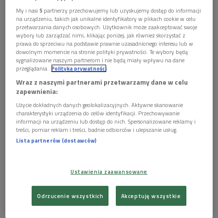
My i nasi
5
partnerzy przechowujemy lub uzyskujemy dostęp do informacji
na urządzeniu, takich jak unikalne identyfikatory w plikach cookie w celu
przetwarzania danych osobowych. Użytkownik może zaakceptować swoje
wybory lub zarządzać nimi, klikając poniżej, jak również skorzystać z
prawa do sprzeciwu na podstawie prawnie uzasadnionego interesu lub w
dowolnym momencie na stronie polityki prywatności. Te wybory będą
sygnalizowane naszym partnerom i nie będą miały wpływu na dane
przeglądania.
Polityka prywatności
Wraz z naszymi partnerami przetwarzamy dane w celu
28 listopada odbył się w Pałacu Rzeczypospolitej pokaz Sakramentarza
zapewnienia:
tynieckiego (na zdj.). Było to w ramach cyklu PIERWSZE/NAJSTARSZE - z
okazji 1050. rocznicy chrztu Polski Biblioteka Narodowa co miesiąc
Użycie dokładnych danych geolokalizacyjnych. Aktywne skanowanie
zaprezentuje najstarsze zabytki kultury i historii dokumentujące początki
charakterystyki urządzenia do celów identyfikacji. Przechowywanie
państwa polskiego
Foto: PAP/Marcin Obara
informacji na urządzeniu lub dostęp do nich. Spersonalizowane reklamy i
treści, pomiar reklam i treści, badnie odbiorców i ulepszanie usług.
Rękopis to szczególny, zaliczany bowiem do grupy kilku
Lista partnerów (dostawców)
zaledwie tzw. złotych kodeksów na ziemiach polskich. Złote
litery, purpurowe strony i bogata ornamentyka oraz
Ustawienia zaawansowane
ikonografia (na przykład inicjał "T" przedstawiający pełną
scenę ukrzyżowania Chrystusa) robią ogromne wrażenie.
Odrzucenie wszystkich
Akceptuję wszystkie
Niewiele tak naprawdę wiemy jednak o pochodzeniu oraz dacie