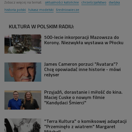
Zobacz więcej na temat:
aktualności katolickie
chrześcijaństwo
dwójka
historia polski
łukasz modelski
średniowiecze
KULTURA W POLSKIM RADIU:
500-lecie inkorporacji Mazowsza do
Korony. Niezwykła wystawa w Płocku
James Cameron porzuci "Avatara"?
Chcę opowiadać inne historie - mówi
reżyser
Przyjaźń, dorastanie i miłość do kina.
Maciej Cuske o nowym filmie
"Kandydaci Śmierci"
"Terra Kultura" o komiksowej adaptacji
"Przeminęło z wiatrem" Margaret
Mitchell