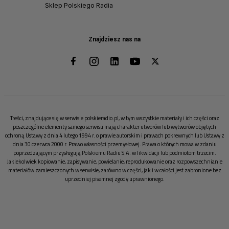
Sklep Polskiego Radia
Znajdziesz nas na
Treści, znajdujące się w serwisie polskieradio.pl, w tym wszystkie materiały i ich części oraz
poszczególne elementy samego serwisu mają charakter utworów lub wytworów objętych
ochroną Ustawy z dnia 4 lutego 1994 r. o prawie autorskim i prawach pokrewnych lub Ustawy z
dnia 30 czerwca 2000 r. Prawo własności przemysłowej. Prawa o których mowa w zdaniu
poprzedzającym przysługują Polskiemu Radiu S.A. w likwidacji lub podmiotom trzecim.
Jakiekolwiek kopiowanie, zapisywanie, powielanie, reprodukowanie oraz rozpowszechnianie
materiałów zamieszczonych w serwisie, zarówno w części, jak i w całości jest zabronione bez
uprzedniej pisemnej zgody uprawnionego.