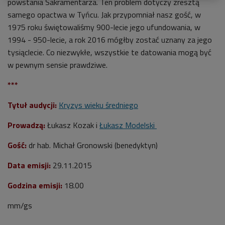
powstania Sakramentarza. Ten problem dotyczy zresztą
samego opactwa w Tyńcu. Jak przypomniał nasz gość, w
1975 roku świętowaliśmy 900-lecie jego ufundowania, w
1994 - 950-lecie, a rok 2016 mógłby zostać uznany za jego
tysiąclecie. Co niezwykłe, wszystkie te datowania mogą być
w pewnym sensie prawdziwe.
***
Tytuł audycji:
Kryzys wieku średniego
Prowadzą:
Łukasz Kozak i
Łukasz Modelski
Gość:
dr hab. Michał Gronowski (benedyktyn)
Data emisji:
29.11.2015
Godzina emisji:
18.00
mm/gs