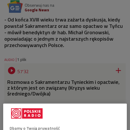
Obserwuj nas na
Google News
- Od końca XVIII wieku trwa zażarta dyskusja, kiedy
powstał Sakramentarz oraz samo opactwo w Tyńcu
- mówił benedyktyn dr hab. Michał Gronowski,
opowiadając o jednym z najstarszych rękopisów
przechowywanych Polsce.
1 plik
AUDIO


57'32
Rozmowa o Sakramentarzu Tynieckim i opactwie,
z którym jest on związany (Kryzys wieku
średniego/Dwójka)
Dbamy o Twoją prywatność