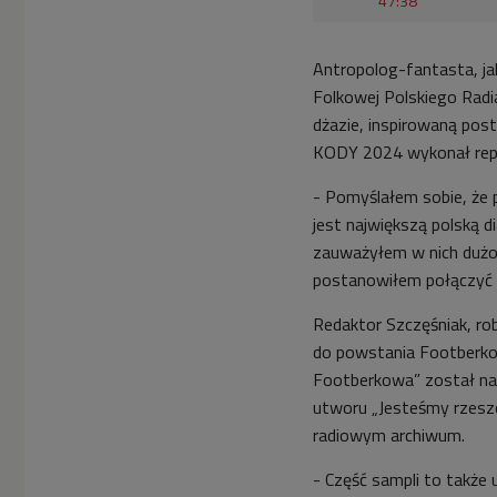
47:38
Antropolog-fantasta, ja
Folkowej Polskiego Radi
dżazie, inspirowaną pos
KODY 2024 wykonał repe
- Pomyślałem sobie, że 
jest największą polską 
zauważyłem w nich dużo t
postanowiłem połączyć o
Redaktor Szczęśniak, ro
do powstania Footberkow
Footberkowa” został na
utworu „Jesteśmy rzesz
radiowym archiwum.
- Część sampli to także 