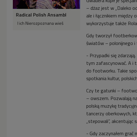
Gwadera kupił je specjal
– dżaz jest w „Daleko o
Radical Polish Ansambl
ale i łącznikiem między
wykorzystuje także Rola
I ich Nierozpoznana wieś
Gdy tworzył footberkowy
światów – polonijnego 
- Przypadki się zdarzają.
tym zafascynować. A i t
do footworku. Takie spo
spotkania kultur, polsk
Czy te gatunki – footwo
– owszem. Pozwalają na 
polską muzykę tradycyj
tancerzy oberkowych, k
„stepowali”, akcentując s
- Gdy zaczynałem grać n