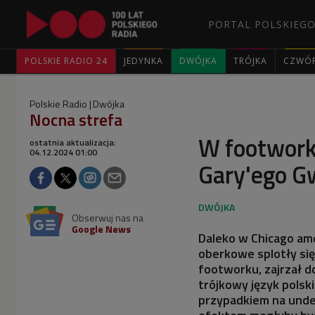
PORTAL POLSKIEGO
POLSKIE RADIO 24
JEDYNKA
DWÓJKA
TRÓJKA
CZWÓ
Polskie Radio
Dwójka
Nocna strefa
W footwor
ostatnia aktualizacja:
04.12.2024 01:00
Gary'ego G
Obserwuj nas na
Google News
Daleko w Chicago am
oberkowe splotły się
footworku, zajrzał do
trójkowy język polski
przypadkiem na unde