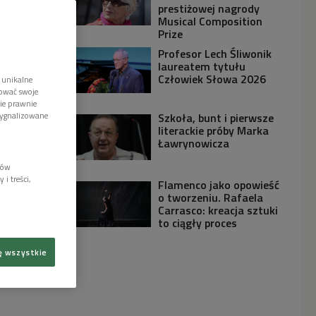
prestiżowej nagrody
Musical Composition
Prize
Profesor Lech Śliwonik
laureatem tytułu
Człowiek Słowa 2026
 unikalne
tować swoje
wie prawnie
sygnalizowane
Szkoła, bunt i pierwsze
literackie próby Marka
Ławrynowicza
lów
i treści,
Flamenco jako opowieść
o tworzeniu. Rafaela
Carrasco: kreacja sztuki
to ciągły proces
ę wszystkie