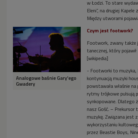
w Łodzi. To stare wydaw
Eleni”, na drugiej Kapel
Między utworami pojawiaj
Czym jest footwork?
Footwork, zwany także ju
tanecznej, który pojawił
[wikipedia]
- Footworki to muzyka, k
Analogowe baśnie Gary'ego
kontynuacją muzyki hous
Gwadery
powstawała właśnie na p
rytmy trójkowe pulsują 
synkopowane. Dlatego że
nasz Gość. – Prekursor 
muzykę. Związana jest z
wykorzystaniu kultoweg
przez Beastie Boys, Nine