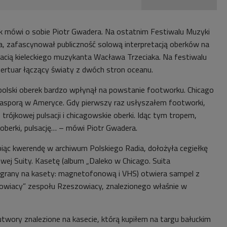
k mówi o sobie Piotr Gwadera. Na ostatnim Festiwalu Muzyki
a, zafascynował publiczność solową interpretacją oberków na
tacią kieleckiego muzykanta Wacława Trzeciaka. Na festiwalu
rtuar łączący światy z dwóch stron oceanu.
polski oberek bardzo wpłynął na powstanie footworku. Chicago
diasporą w Ameryce. Gdy pierwszy raz usłyszałem footworki,
rójkowej pulsacji i chicagowskie oberki. Idąc tym tropem,
berki, pulsację… – mówi Piotr Gwadera.
biąc kwerendę w archiwum Polskiego Radia, dołożyła cegiełkę
ej Suity. Kasetę (album „Daleko w Chicago. Suita
grany na kasety: magnetofonową i VHS) otwiera sampel z
owiacy” zespołu Rzeszowiacy, znalezionego właśnie w
utwory znalezione na kasecie, którą kupiłem na targu bałuckim