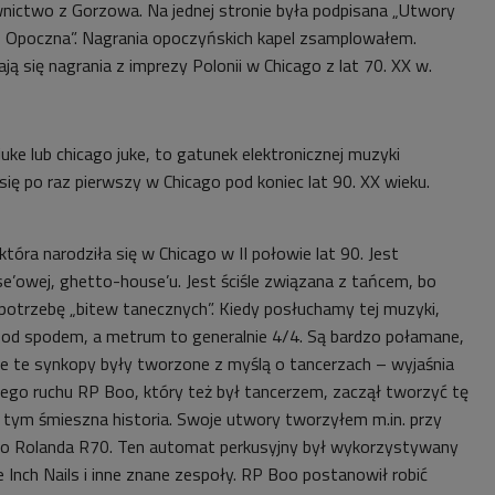
nictwo z Gorzowa. Na jednej stronie była podpisana „Utwory
e z Opoczna”. Nagrania opoczyńskich kapel zsamplowałem.
ą się nagrania z imprezy Polonii w Chicago z lat 70. XX w.
ke lub chicago juke, to gatunek elektronicznej muzyki
 się po raz pierwszy w Chicago pod koniec lat 90. XX wieku.
tóra narodziła się w Chicago w II połowie lat 90. Jest
e’owej, ghetto-house’u. Jest ściśle związana z tańcem, bo
otrzebę „bitew tanecznych”. Kiedy posłuchamy tej muzyki,
pod spodem, a metrum to generalnie 4/4. Są bardzo połamane,
 te synkopy były tworzone z myślą o tancerzach – wyjaśnia
tego ruchu RP Boo, który też był tancerzem, zaczął tworzyć tę
 tym śmieszna historia. Swoje utwory tworzyłem m.in. przy
o Rolanda R70. Ten automat perkusyjny był wykorzystywany
 Inch Nails i inne znane zespoły. RP Boo postanowił robić