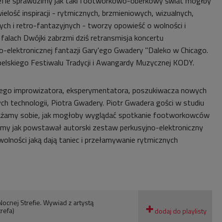
trefie sprawdzimy jak taki footworkowo-oberkowy świat mógłby
ielość inspiracji - rytmicznych, brzmieniowych, wizualnych,
ych i retro-fantazyjnych - tworzy opowieść o wolności i
a falach Dwójki zabrzmi dziś retransmisja koncertu
-elektronicznej fantazji Gary'ego Gwadery "Daleko w Chicago.
belskiego Festiwalu Tradycji i Awangardy Muzycznej KODY.
iego improwizatora, eksperymentatora, poszukiwacza nowych
ych technologii, Piotra Gwadery. Piotr Gwadera gości w studiu
ażamy sobie, jak mogłoby wyglądać spotkanie footworkowców
my jak powstawał autorski zestaw perkusyjno-elektroniczny
olności jaką dają taniec i przełamywanie rytmicznych
ocnej Strefie. Wywiad z artystą
refa)