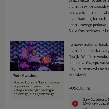
W dzisiejszej Nocnej S
brzmieć i w jaki sposób w
ideowych, instrumentaln
przenikaniu się kultur. N
premierowego perkusyjno
Suita footberkowa" z lu
To nowy materiał łódzk
brzmień i miłośnika star
Dwójki. Wspólnie wyobr
i oberkowców, sprawdza
artysty, rozmawiamy o w
oczekiwań...
Piotr Gwadera
Postać, która na Nowej Tradycji
wywróciła do góry nogami
POSŁUCHAJ
kategorię nie tylko występu
solowego, ale i rytmicznego
Gary Gwadera w N
(Dwójka/Nocna St