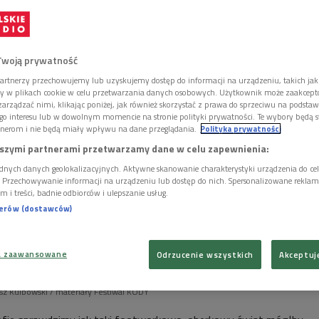
 pojedynki ludowych kapel i mistrzów analogowej
Twoją prywatność
artnerzy przechowujemy lub uzyskujemy dostęp do informacji na urządzeniu, takich jak
ory w plikach cookie w celu przetwarzania danych osobowych. Użytkownik może zaakcep
arządzać nimi, klikając poniżej, jak również skorzystać z prawa do sprzeciwu na podsta
go interesu lub w dowolnym momencie na stronie polityki prywatności. Te wybory będą 
nerom i nie będą miały wpływu na dane przeglądania.
Polityka prywatności
szymi partnerami przetwarzamy dane w celu zapewnienia:
dnych danych geolokalizacyjnych. Aktywne skanowanie charakterystyki urządzenia do ce
i. Przechowywanie informacji na urządzeniu lub dostęp do nich. Spersonalizowane reklamy 
m i treści, badnie odbiorców i ulepszanie usług.
nerów (dostawców)
a zaawansowane
Odrzucenie wszystkich
Akceptuj
asz Kulbowski / materiały Festiwal KODY