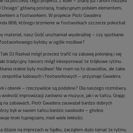
nie na potrzeby tego projektu. Z kolei – znany już fanom muzyka
d Chciago” główną postacią, tradycyjnym polskim elementem,
 oberkiem a footworkiem. W projekcie Piotr Gwadera
nda 808, którego brzmienie w footworkach szczerze pokochał.
 materiał, nasz Gość uruchamiał wyobraźnię – czy spotkanie
i footworkowego byłoby w ogóle możliwe?
 Taki DJ Rashad mógł przecież trafić na zabawę polonijną i się
aki tradycyjny tancerz mógł inkorporować te trójkowe rytmu
tkania realnie były możliwe! Nie mam na to dowodów, ale takie
ich zespołów ludowych i footworkowych – przyznaje Gwadera.
rk i oberek – rzeczywiście są podobne? Dla naszego rozmówcy
wolność improwizacji zarówno w muzyce, jak i w tańcu. Grając
ną na zabawach, Piotr Gwadera zauważał bardzo dobrych
tórzy byli w swoim tańcu bardzo swobodni – głośno
woje kroki tupnięciami, mieli wiele lekkości.
a dżazie na imprezach w Sędku, zacząłem dużo łamać te rytmu