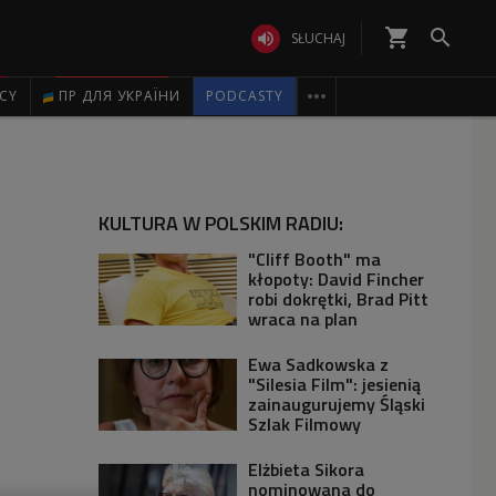
shopping_cart


SŁUCHAJ

ICY
ПР ДЛЯ УКРАЇНИ
PODCASTY
KULTURA W POLSKIM RADIU:
"Cliff Booth" ma
kłopoty: David Fincher
robi dokrętki, Brad Pitt
wraca na plan
Ewa Sadkowska z
"Silesia Film": jesienią
zainaugurujemy Śląski
Szlak Filmowy
Elżbieta Sikora
nominowana do