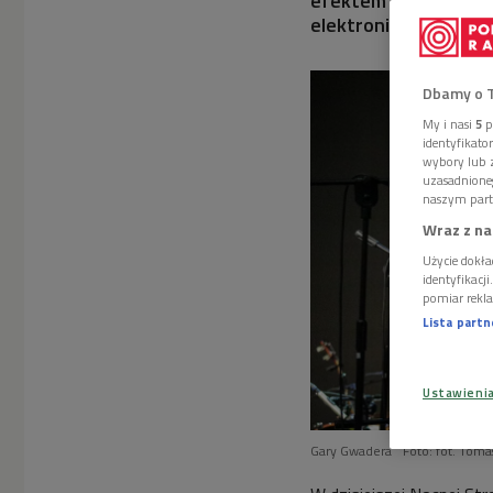
efektem mogłyby być
elektroniki.
Dbamy o 
My i nasi
5
p
identyfikat
wybory lub z
uzasadnione
naszym part
Wraz z na
Użycie dokła
identyfikacj
pomiar rekla
Lista part
Ustawieni
Gary Gwadera
Foto: fot. Tom