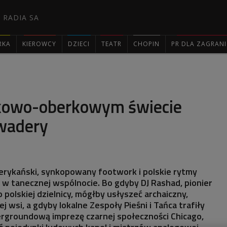
 RADIA SA
RKA
KIEROWCY
DZIECI
TEATR
CHOPIN
PR DLA ZAGRAN

kowo-oberkowym świecie
wadery
erykański, synkopowany footwork i polskie rytmy
 w tanecznej wspólnocie. Bo gdyby DJ Rashad, pionier
 polskiej dzielnicy, mógłby usłyszeć archaiczny,
ej wsi, a gdyby lokalne Zespoły Pieśni i Tańca trafiły
rgroundową imprezę czarnej społeczności Chicago,