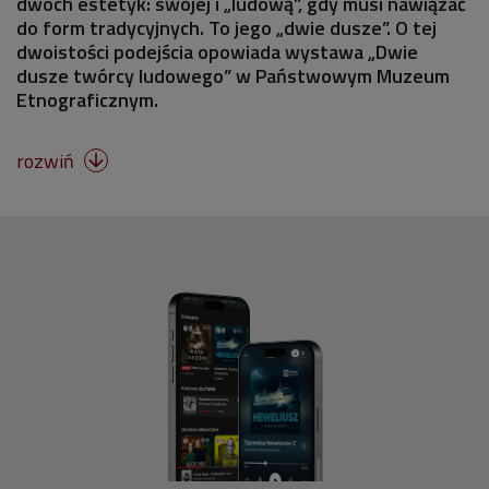
dwóch estetyk: swojej i „ludową”, gdy musi nawiązać
do form tradycyjnych. To jego „dwie dusze”. O tej
dwoistości podejścia opowiada wystawa „Dwie
dusze twórcy ludowego” w Państwowym Muzeum
Etnograficznym.
rozwiń
