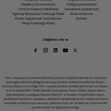
Redakcja Ekumeniczna
Polityka prywatności
Centrum Edukacji Medialnej
Ustawienia prywatności
Agencja Muzyczna Polskiego Radia
Dane osobowe
Studia nagraniowe i koncertowe
Kontakt
Sklep Polskiego Radia
Znajdziesz nas na
Treści, znajdujące się w serwisie polskieradio.pl, w tym wszystkie materiały i ich części oraz
poszczególne elementy samego serwisu mają charakter utworów lub wytworów objętych
ochroną Ustawy z dnia 4 lutego 1994 r. o prawie autorskim i prawach pokrewnych lub Ustawy z
dnia 30 czerwca 2000 r. Prawo własności przemysłowej. Prawa o których mowa w zdaniu
poprzedzającym przysługują Polskiemu Radiu S.A. w likwidacji lub podmiotom trzecim.
Jakiekolwiek kopiowanie, zapisywanie, powielanie, reprodukowanie oraz rozpowszechnianie
materiałów zamieszczonych w serwisie, zarówno w części, jak i w całości jest zabronione bez
uprzedniej pisemnej zgody uprawnionego.