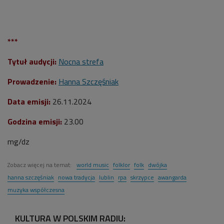
***
Tytuł audycji:
Nocna strefa
Prowadzenie:
Hanna Szczęśniak
Data emisji:
26.11.2024
Godzina emisji:
23.00
mg/dz
Zobacz więcej na temat:
world music
folklor
folk
dwójka
hanna szczęśniak
nowa tradycja
lublin
rpa
skrzypce
awangarda
muzyka współczesna
KULTURA W POLSKIM RADIU: