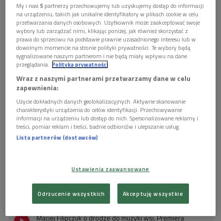
My i nasi
5
partnerzy przechowujemy lub uzyskujemy dostęp do informacji
na urządzeniu, takich jak unikalne identyfikatory w plikach cookie w celu
Kto gra w Radical Polish Ansambl?
przetwarzania danych osobowych. Użytkownik może zaakceptować swoje
wybory lub zarządzać nimi, klikając poniżej, jak również skorzystać z
prawa do sprzeciwu na podstawie prawnie uzasadnionego interesu lub w
Radical Polish Ansambl to utopijna próba połączenia tego, co
dowolnym momencie na stronie polityki prywatności. Te wybory będą
najbardziej archaiczne w tradycji polskiej wsi, z tym, co
sygnalizowane naszym partnerom i nie będą miały wpływu na dane
przeglądania.
Polityka prywatności
najbardziej awangardowe we współczesnej muzyce
Wraz z naszymi partnerami przetwarzamy dane w celu
eksperymentalnej.
zapewnienia:
Zespół to sześć "ludowych" skrzypaczek i skrzypków oraz
Użycie dokładnych danych geolokalizacyjnych. Aktywne skanowanie
charakterystyki urządzenia do celów identyfikacji. Przechowywanie
grający na dżazie perkusista – artyści znani z takich grup, jak
informacji na urządzeniu lub dostęp do nich. Spersonalizowane reklamy i
L. Stadt, Lautari, Tęgie Chłopy czy Odpoczno: Maciej Filipczuk
treści, pomiar reklam i treści, badnie odbiorców i ulepszanie usług.
(kierownictwo muzyczne), Emilia Bolibrzuch, Łucja Siedlik,
Lista partnerów (dostawców)
Maria Stępień, Mateusz Kowalski, Marcin Lorenc oraz Piotr
Gwadera grający na dżazie – wiejskim zestawie perkusyjnym.
Ustawienia zaawansowane
POSŁUCHAJ 2. CZĘŚCI ROZMOWY Z MACIEJEM
Odrzucenie wszystkich
Akceptuję wszystkie
FILIPCZUKIEM
Maciej Filipczuk o drodze do muzyki wsi. Premiera