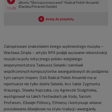
albumu "Nierozpoznana wieś" Radical Polish Ansambl
(Dwójka/Poranek Dwójki)
11:29
Zainspirowani znaleziskiem innego wyśmienitego muzyka –
Wacława Zimpla – artyści RPA podjęli wyzwanie rekonstrukcji
muzyki na poły mitycznego polsko-indyjskiego
eksperymentatora Tadeusza Sielanki i namówili
współczesnych kompozytorów awangardowych do podążenia
tym samym tropem. Dziś Radical Polish Ansambl ma w
repertuarze nie tylko dzieła Sielanki, lecz także Zygmunta
Krauzego, Sławka Kupczaka, czy Agnieszki Stulgińskiej,
występował na takich festiwalach jak Kody, Sacrum
Profanum, Dźwięki Północy, Ethniesy i kontynuuje własne
poszukiwania dźwiękowe na styku tradycji i awangardy.