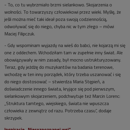
- To, co tu wybrzmiało brzmi sielankowo. Skojarzenia o
wolności. To towarzyszy człowiekowi przez wieki. Myślę, że
jeśli można mieć taki ideał poza swoją codziennością,
odwoływać się do niego, chyba nic w tym złego – mówi
Maciej Filipczuk.
- Gdy wspominam wyjazdy na wieś do babci, nie kojarzą mi się
one z oddechem. Wchodziłam tam w zupełnie inny świat. Ale
obowiązywały w nim zasady, był mocno ustrukturyzowany.
Teraz, gdy jeżdżę do muzykantów na badania terenowe,
wchodzę w ten inny porządek, który trzeba uszanować i się
do niego dostosować – stwierdza Maria Stępień, a
doświadczenie innego świata, kryjące się pod pierwszym,
sielankowym skojarzeniem, podchwytuje też Marcin Lorenc:
„Struktura tamtego, wiejskiego, świata nie wpuszcza
człowieka z zewnątrz od razu. Potrzeba czasu”, dodaje
skrzypek.
Inspiracje „Nierozpoznanej wsi”