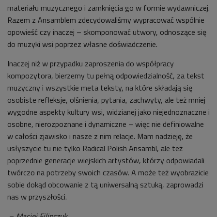
materiału muzycznego i zamknięcia go w formie wydawniczej.
Razem z Ansamblem zdecydowaliśmy wypracować wspólnie
opowieść czy inaczej – skomponować utwory, odnoszące się
do muzyki wsi poprzez własne doświadczenie.
Inaczej niż w przypadku zaproszenia do współpracy
kompozytora, bierzemy tu pełną odpowiedzialność, za tekst
muzyczny i wszystkie meta teksty, na które składają się
osobiste refleksje, olśnienia, pytania, zachwyty, ale też mniej
wygodne aspekty kultury wsi, widzianej jako niejednoznaczne i
osobne, nierozpoznane i dynamiczne – więc nie definiowalne
w całości zjawisko i nasze z nim relacje. Mam nadzieję, że
usłyszycie tu nie tylko Radical Polish Ansambl, ale też
poprzednie generacje wiejskich artystów, którzy odpowiadali
twórczo na potrzeby swoich czasów. A może też wyobrazicie
sobie dokąd obcowanie z tą uniwersalną sztuką, zaprowadzi
nas w przyszłości.
–
Maciej Filipczuk