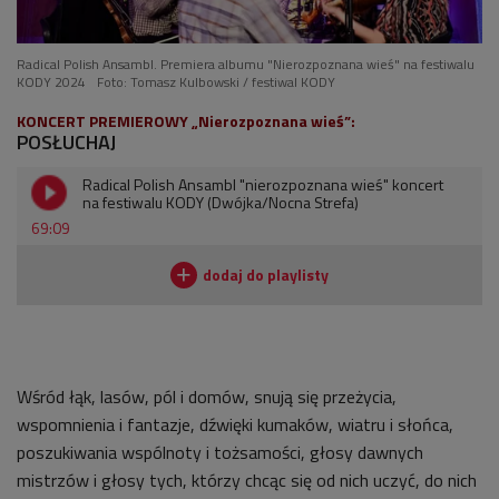
Radical Polish Ansambl. Premiera albumu "Nierozpoznana wieś" na festiwalu
KODY 2024
Foto: Tomasz Kulbowski / festiwal KODY
KONCERT PREMIEROWY „Nierozpoznana wieś”:
POSŁUCHAJ
Radical Polish Ansambl "nierozpoznana wieś" koncert
na festiwalu KODY (Dwójka/Nocna Strefa)
69:09
Wśród łąk, lasów, pól i domów, snują się przeżycia,
wspomnienia i fantazje, dźwięki kumaków, wiatru i słońca,
poszukiwania wspólnoty i tożsamości, głosy dawnych
mistrzów i głosy tych, którzy chcąc się od nich uczyć, do nich