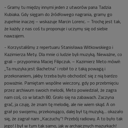
- Gramy tu między innymi jeden z utworów pana Tadzia
Kubiaka. Gdy sięgam do źródłowego nagrania, gramy go
zupełnie inaczej – wskazuje Marcin Lorenc. – Trochę jest tak,
że każdy z nas coś tu proponuje i uczymy się od siebie
nawzajem.
- Korzystaliśmy z repertuaru Stanisława Witkowskiego i
Kazimierza Mety. Dla mnie ci ludzie byli muzyką. Nieważne, co
grali – przypomina Maciej Filipczuk. – Kazimierz Meto mówił:
„Ta muzyka jest ślachetna” i robił to z taką powagą i
przekonaniem, jakby trzeba było obchodzić się z nią bardzo
poważnie. Pamiętam wspólne wieczory, gdy po przebrnięciu
przez archiwum swoich melodii, Meto powiedział, że zagra
nam coś, co w latach 80. Grało się na zabawach. Zaczyna
grać, ja czuję, że znam tę melodię, ale nie wiem skąd. A on
grał po swojemu, przekonująco, dalej był tą muzyką… okazało
się, że zagrał nam „Kaczuchy”! Przebój radiowy. A to było tak
jego! I był w tym tak samo, jak w archaicznych mazurkach!