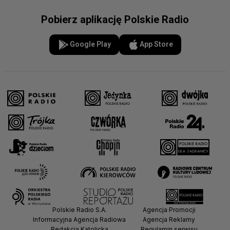
Pobierz aplikację Polskie Radio
Google Play
App Store
Polskie Radio S.A.
Agencja Promocji
Informacyjna Agencja Radiowa
Agencja Reklamy
Redakcja Katolicka
Regulamin serwisu