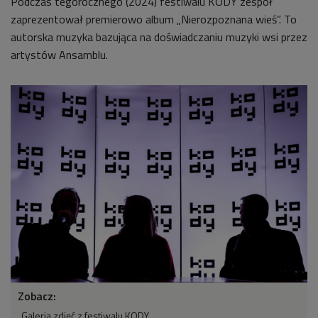
Podczas tegorocznego (2024) festiwalu KODY zespół
zaprezentował premierowo album „Nierozpoznana wieś”. To
autorska muzyka bazująca na doświadczaniu muzyki wsi przez
artystów Ansamblu.
Zobacz:
Galeria zdjęć z festiwalu KODY