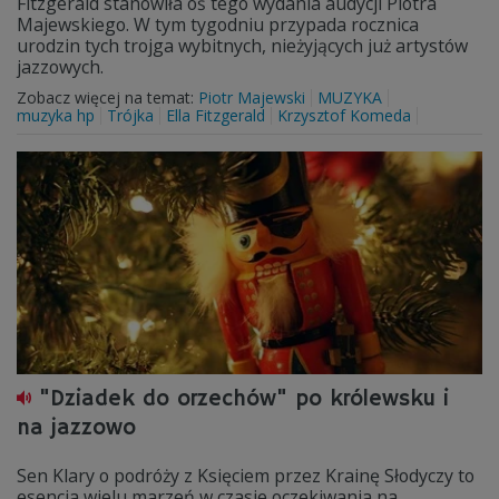
Fitzgerald stanowiła oś tego wydania audycji Piotra
Majewskiego. W tym tygodniu przypada rocznica
urodzin tych trojga wybitnych, nieżyjących już artystów
jazzowych.
Zobacz więcej na temat:
Piotr Majewski
MUZYKA
muzyka hp
Trójka
Ella Fitzgerald
Krzysztof Komeda
"Dziadek do orzechów" po królewsku i
na jazzowo
Sen Klary o podróży z Księciem przez Krainę Słodyczy to
esencja wielu marzeń w czasie oczekiwania na