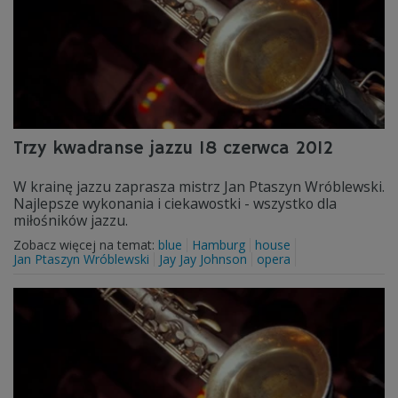
Trzy kwadranse jazzu 18 czerwca 2012
W krainę jazzu zaprasza mistrz Jan Ptaszyn Wróblewski.
Najlepsze wykonania i ciekawostki - wszystko dla
miłośników jazzu.
Zobacz więcej na temat:
blue
Hamburg
house
Jan Ptaszyn Wróblewski
Jay Jay Johnson
opera