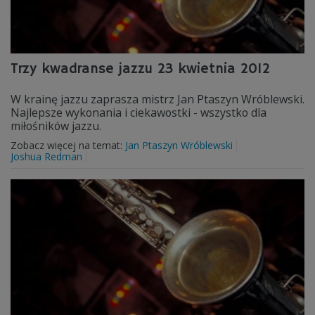
Trzy kwadranse jazzu 23 kwietnia 2012
W krainę jazzu zaprasza mistrz Jan Ptaszyn Wróblewski.
Najlepsze wykonania i ciekawostki - wszystko dla
miłośników jazzu.
Zobacz więcej na temat:
Jan Ptaszyn Wróblewski
Joshua Redman