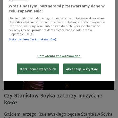
okolic Kopenhagi i Malmö, którzy zebrali się 10 lat temu,
Wraz z naszymi partnerami przetwarzamy dane w
by grać muzykę swingową - mówił Stanisław Soyka o
celu zapewnienia:
swoim albumie "Swing revisited". Piosenek z nowej płyty
wysłuchaliśmy - przedpremierowo! - w Dwójce.
Użycie dokładnych danych geolokalizacyjnych. Aktywne skanowanie
charakterystyki urządzenia do celów identyfikacji. Przechowywanie
Zobacz więcej na temat:
Bolesław Leśmian
Jerzy Kisielewski
informacji na urządzeniu lub dostęp do nich. Spersonalizowane
KULTURA
Stanisław Sojka
reklamy i treści, pomiar reklam i treści, badnie odbiorców i
ulepszanie usług.
Lista partnerów (dostawców)
Ustawienia zaawansowane
Odrzucenie wszystkich
Akceptuję wszystkie
Czy Stanisław Soyka zatoczy muzyczne
koło?
Gościem Jerzego Kisielewskiego będzie Stanisław Soyka,