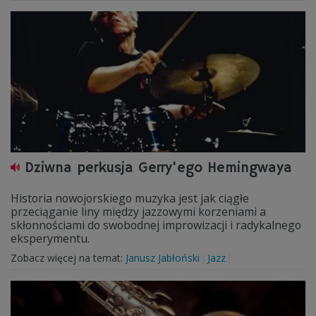
Dziwna perkusja Gerry'ego Hemingwaya
Historia nowojorskiego muzyka jest jak ciągłe
przeciąganie liny między jazzowymi korzeniami a
skłonnościami do swobodnej improwizacji i radykalnego
eksperymentu.
Zobacz więcej na temat:
Janusz Jabłoński
Jazz