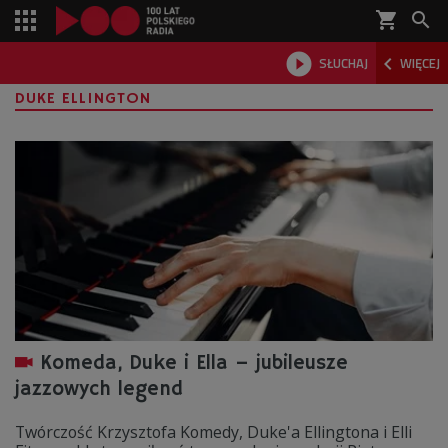
shopping_cart



SŁUCHAJ
WIĘCEJ

DUKE ELLINGTON
Komeda, Duke i Ella – jubileusze
jazzowych legend
Twórczość Krzysztofa Komedy, Duke'a Ellingtona i Elli