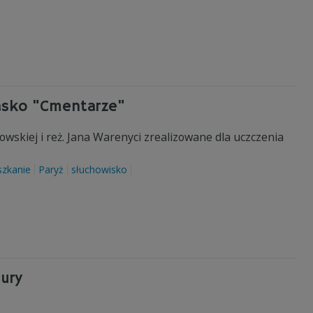
łasko "Cmentarze"
wskiej i reż. Jana Warenyci zrealizowane dla uczczenia
szkanie
Paryż
słuchowisko
tury