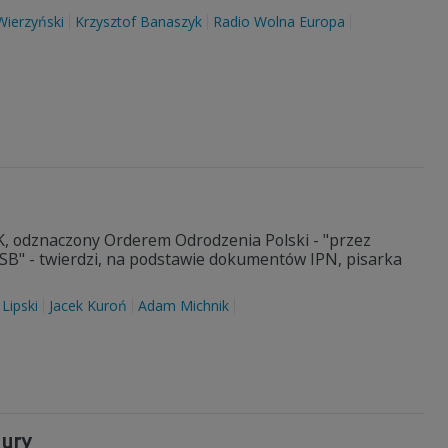
Wierzyński
Krzysztof Banaszyk
Radio Wolna Europa
z AK, odznaczony Orderem Odrodzenia Polski - "przez
 SB" - twierdzi, na podstawie dokumentów IPN, pisarka
 Lipski
Jacek Kuroń
Adam Michnik
tury