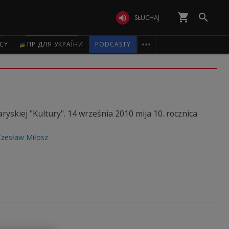
shopping_cart


SŁUCHAJ

ICY
ПР ДЛЯ УКРАЇНИ
PODCASTY
ryskiej "Kultury". 14 września 2010 mija 10. rocznica
Czesław Miłosz