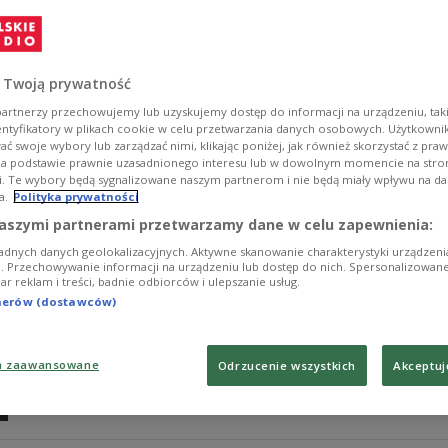
Zwierzę polityczne - tak sam siebie nazywał redaktor pa
śmierci Jerzego Giedroycia.
Zobacz więcej na temat:
Instytut Literacki
POLSKA
Europa
 Twoją prywatność
artnerzy przechowujemy lub uzyskujemy dostęp do informacji na urządzeniu, taki
entyfikatory w plikach cookie w celu przetwarzania danych osobowych. Użytkown
ć swoje wybory lub zarządzać nimi, klikając poniżej, jak również skorzystać z pra
na podstawie prawnie uzasadnionego interesu lub w dowolnym momencie na stroni
i. Te wybory będą sygnalizowane naszym partnerom i nie będą miały wpływu na d
a.
Polityka prywatności
Polski pisarz z Neapolu
aszymi partnerami przetwarzamy dane w celu zapewnienia:
adnych danych geolokalizacyjnych. Aktywne skanowanie charakterystyki urządzen
O literackiej oraz osobistej samotności Herlinga-Grudz
ji. Przechowywanie informacji na urządzeniu lub dostęp do nich. Spersonalizowane
iar reklam i treści, badnie odbiorców i ulepszanie usług.
Zobacz więcej na temat:
Gustaw Herling-Grudziński
Włodzimie
tnerów (dostawców)
a zaawansowane
Odrzucenie wszystkich
Akceptuj