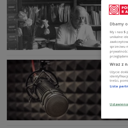
Dbamy o
My i nasi
5
p
unikalne id
zaakceptowa
sprzeciwu 
prywatnośc
przeglądani
Wraz z n
Użycie dokł
identyfikac
treści, pom
Lista par
Ustawieni