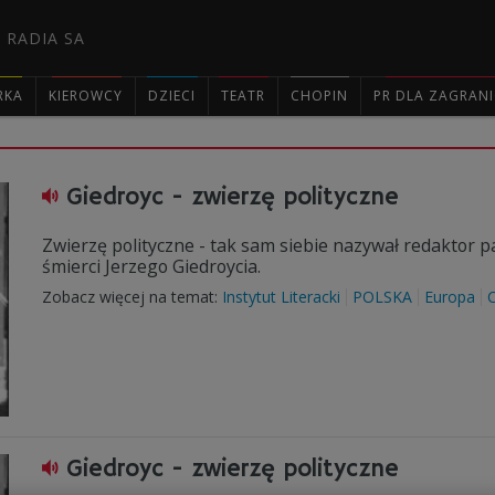
 RADIA SA
RKA
KIEROWCY
DZIECI
TEATR
CHOPIN
PR DLA ZAGRAN

Giedroyc - zwierzę polityczne
Zwierzę polityczne - tak sam siebie nazywał redaktor pa
śmierci Jerzego Giedroycia.
Zobacz więcej na temat:
Instytut Literacki
POLSKA
Europa
Giedroyc - zwierzę polityczne