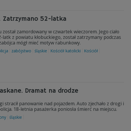
. Zatrzymano 52-latka
u został zamordowany w czwartek wieczorem. Jego ciało
-latk z powiatu kłobuckiego, został zatrzymany podczas
e zabójca mógł mieć motyw rabunkowy.
licja
zabójstwo
śląskie
Kościół katolicki
Kościół
rzaskane. Dramat na drodze
 stracił panowanie nad pojazdem. Auto zjechało z drogi i
licja. 18-letnia pasażerka poniosła śmierć na miejscu.
iony
śląskie