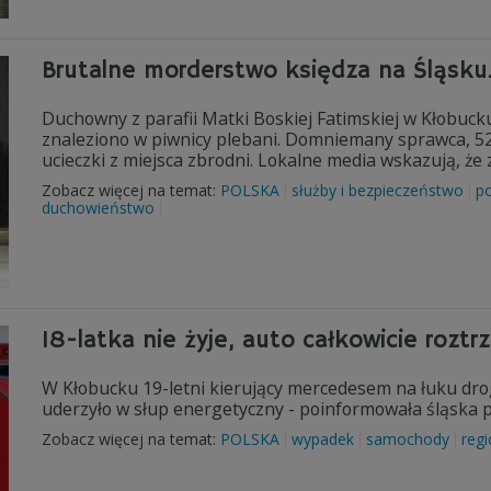
Brutalne morderstwo księdza na Śląsku
Duchowny z parafii Matki Boskiej Fatimskiej w Kłobuck
znaleziono w piwnicy plebani. Domniemany sprawca, 52
ucieczki z miejsca zbrodni. Lokalne media wskazują, ż
Zobacz więcej na temat:
POLSKA
służby i bezpieczeństwo
po
duchowieństwo
18-latka nie żyje, auto całkowicie rozt
W Kłobucku 19-letni kierujący mercedesem na łuku drogi
uderzyło w słup energetyczny - poinformowała śląska po
Zobacz więcej na temat:
POLSKA
wypadek
samochody
reg