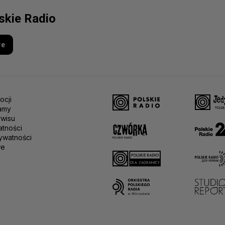
lskie Radio
re
ocji
amy
rwisu
atności
ywatności
we