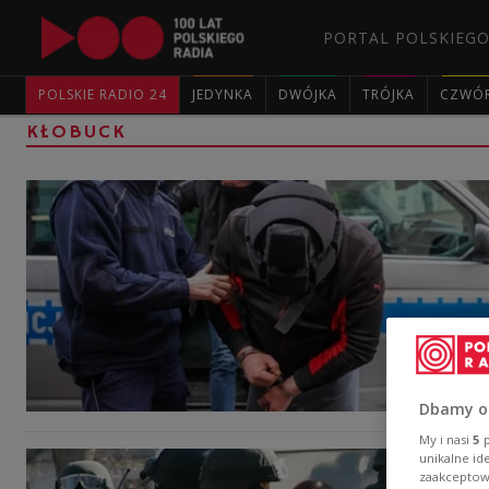
PORTAL POLSKIEGO
POLSKIE RADIO 24
JEDYNKA
DWÓJKA
TRÓJKA
CZWÓ
KŁOBUCK
Dbamy o
My i nasi
5
p
unikalne id
zaakceptowa