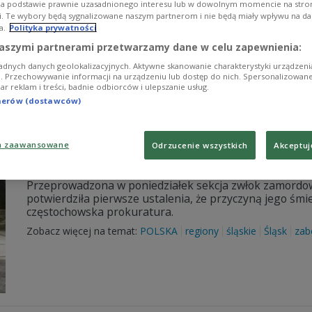
na podstawie prawnie uzasadnionego interesu lub w dowolnym momencie na stroni
Akcja policji w Kłobucku. W oknie jednego z mieszkań 
i. Te wybory będą sygnalizowane naszym partnerom i nie będą miały wpływu na d
broń palną.
a.
Polityka prywatności
Zobacz więcej na temat:
POLSKA
policja
śląskie
aszymi partnerami przetwarzamy dane w celu zapewnienia:
adnych danych geolokalizacyjnych. Aktywne skanowanie charakterystyki urządzen
ji. Przechowywanie informacji na urządzeniu lub dostęp do nich. Spersonalizowane
iar reklam i treści, badnie odbiorców i ulepszanie usług.
tnerów (dostawców)
a zaawansowane
Odrzucenie wszystkich
Akceptuj
Są wstępne wyniki sekcji zwłok księdza
Przeprowadzona w poniedziałek sekcja zwłok zamordo
potwierdziła pierwsze ustalenia, że przyczyną jego śm
częstochowska prokuratura.
Zobacz więcej na temat:
POLSKA
regiony
śląskie
Śląsk
zab