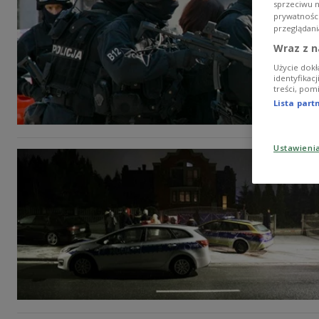
sprzeciwu 
prywatnośc
przeglądani
Wraz z n
Użycie dokł
identyfikac
treści, pom
Lista par
Ustawieni