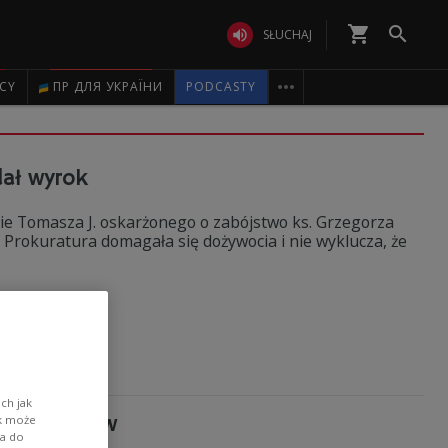
shopping_cart


SŁUCHAJ

ICY
ПР ДЛЯ УКРАЇНИ
PODCASTY
ał wyrok
ie Tomasza J. oskarżonego o zabójstwo ks. Grzegorza
Prokuratura domagała się dożywocia i nie wyklucza, że
ch jak
terrorystów
ik może
wa do