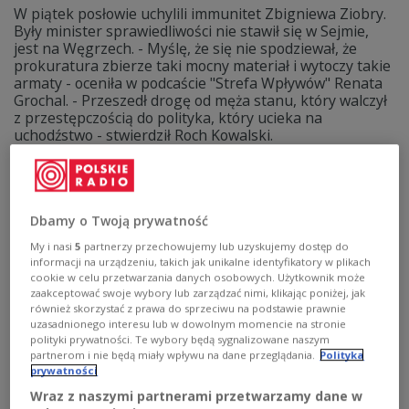
W piątek posłowie uchylili immunitet Zbigniewa Ziobry.
Były minister sprawiedliwości nie stawił się w Sejmie,
jest na Węgrzech. - Myślę, że się nie spodziewał, że
prokuratura zbierze taki mocny materiał i wytoczy takie
armaty - oceniła w podcaście "Strefa Wpływów" Renata
Grochal. - Przeszedł drogę od męża stanu, który walczył
z przestępczością do polityka, który ucieka na
uchodźstwo - stwierdził Roch Kowalski.
Zobacz więcej na temat:
Strefa Wpływów
Renata Grochal
polityka
POLSKA
Zbigniew Ziobro
Dbamy o Twoją prywatność
My i nasi
5
partnerzy przechowujemy lub uzyskujemy dostęp do
informacji na urządzeniu, takich jak unikalne identyfikatory w plikach
cookie w celu przetwarzania danych osobowych. Użytkownik może
zaakceptować swoje wybory lub zarządzać nimi, klikając poniżej, jak
również skorzystać z prawa do sprzeciwu na podstawie prawnie
uzasadnionego interesu lub w dowolnym momencie na stronie
polityki prywatności. Te wybory będą sygnalizowane naszym
partnerom i nie będą miały wpływu na dane przeglądania.
Polityka
prywatności
Wraz z naszymi partnerami przetwarzamy dane w
Azyl Ziobry na Węgrzech?
STREFA WPŁYWÓW