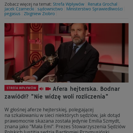
Zobacz więcej na temat:
Strefa Wpływów
Renata Grochal
Jacek Czarnecki
sądownictwo
Ministerstwo Sprawiedliwości
pegasus
Zbigniew Ziobro
Afera hejterska. Bodnar
STREFA WPŁYWÓW
zawiódł? "Nie widzę woli rozliczenia"
W głośnej aferze hejterskiej, polegającej
na szkalowaniu w sieci niektórych sędziów, jak dotąd
prawomocnie skazana została jedynie Emilia Szmydt,
znana jako "Mała Emi". Prezes Stowarzyszenia Sędziów
Polskich Iustitia sędzia Bartłomiej Przymusiński