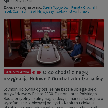
Społecznych SN.
Zobacz więcej na temat:
Strefa Wpływów
Renata Grochal
Jacek Czarnecki
Sąd Najwyższy
sądownictwo
prawo
O co chodzi z nagłą
STREFA WPŁYWÓW
rezygnacją Hołowni? Grochal zdradza kulisy
Szymon Hołownia ogłosił, że nie będzie ubiegał się o
przywództwo w Polsce 2050. Dziennikarze Polskiego
Radia przybliżyli kulisy nagłej decyzji marszałka Sejmu o
wycofaniu się z bieżącej polityki. - Kapitan ucieka, a
okręt zaraz zostanie rozebrany na części - stwierdziła