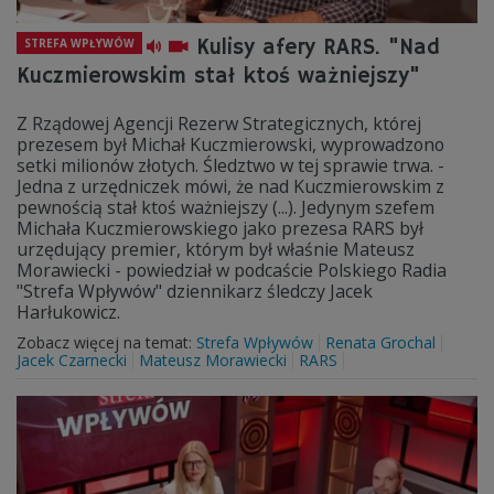
Kulisy afery RARS. "Nad
STREFA WPŁYWÓW
Kuczmierowskim stał ktoś ważniejszy"
Z Rządowej Agencji Rezerw Strategicznych, której
prezesem był Michał Kuczmierowski, wyprowadzono
setki milionów złotych. Śledztwo w tej sprawie trwa. -
Jedna z urzędniczek mówi, że nad Kuczmierowskim z
pewnością stał ktoś ważniejszy (...). Jedynym szefem
Michała Kuczmierowskiego jako prezesa RARS był
urzędujący premier, którym był właśnie Mateusz
Morawiecki - powiedział w podcaście Polskiego Radia
"Strefa Wpływów" dziennikarz śledczy Jacek
Harłukowicz.
Zobacz więcej na temat:
Strefa Wpływów
Renata Grochal
Jacek Czarnecki
Mateusz Morawiecki
RARS