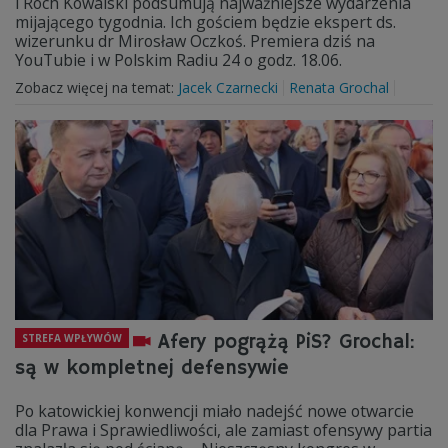
i Roch Kowalski podsumują najważniejsze wydarzenia
mijającego tygodnia. Ich gościem będzie ekspert ds.
wizerunku dr Mirosław Oczkoś. Premiera dziś na
YouTubie i w Polskim Radiu 24 o godz. 18.06.
Zobacz więcej na temat:
Jacek Czarnecki
Renata Grochal
Afery pogrążą PiS? Grochal:
STREFA WPŁYWÓW
są w kompletnej defensywie
Po katowickiej konwencji miało nadejść nowe otwarcie
dla Prawa i Sprawiedliwości, ale zamiast ofensywy partia