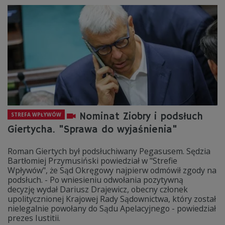
Nominat Ziobry i podsłuch
STREFA WPŁYWÓW
Giertycha. "Sprawa do wyjaśnienia"
Roman Giertych był podsłuchiwany Pegasusem. Sędzia
Bartłomiej Przymusiński powiedział w "Strefie
Wpływów", że Sąd Okręgowy najpierw odmówił zgody na
podsłuch. - Po wniesieniu odwołania pozytywną
decyzję wydał Dariusz Drajewicz, obecny członek
upolitycznionej Krajowej Rady Sądownictwa, który został
nielegalnie powołany do Sądu Apelacyjnego - powiedział
prezes Iustitii.