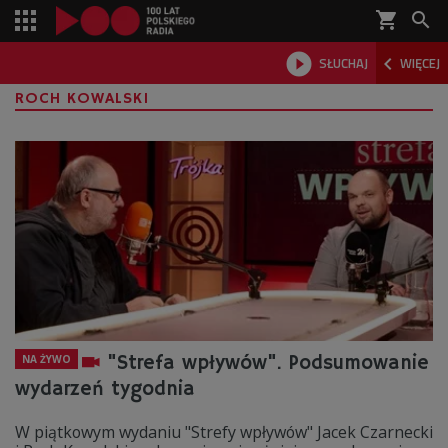
shopping_cart



SŁUCHAJ
WIĘCEJ

ROCH KOWALSKI
"Strefa wpływów". Podsumowanie
NA ŻYWO
wydarzeń tygodnia
W piątkowym wydaniu "Strefy wpływów" Jacek Czarnecki