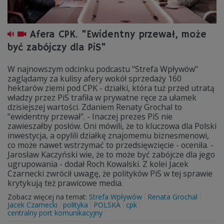
Afera CPK. "Ewidentny przewał, może
być zabójczy dla PiS"
W najnowszym odcinku podcastu "Strefa Wpływów"
zaglądamy za kulisy afery wokół sprzedaży 160
hektarów ziemi pod CPK - działki, która tuż przed utratą
władzy przez PiS trafiła w prywatne ręce za ułamek
dzisiejszej wartości. Zdaniem Renaty Grochal to
"ewidentny przewał". - Inaczej prezes PiS nie
zawieszałby posłów. Oni mówili, że to kluczowa dla Polski
inwestycja, a opylili działkę znajomemu biznesmenowi,
co może nawet wstrzymać to przedsięwzięcie - oceniła. -
Jarosław Kaczyński wie, że to może być zabójcze dla jego
ugrupowania - dodał Roch Kowalski. Z kolei Jacek
Czarnecki zwrócił uwagę, że polityków PiS w tej sprawie
krytykują też prawicowe media.
Zobacz więcej na temat:
Strefa Wpływów
Renata Grochal
Jacek Czarnecki
polityka
POLSKA
cpk
centralny port komunikacyjny