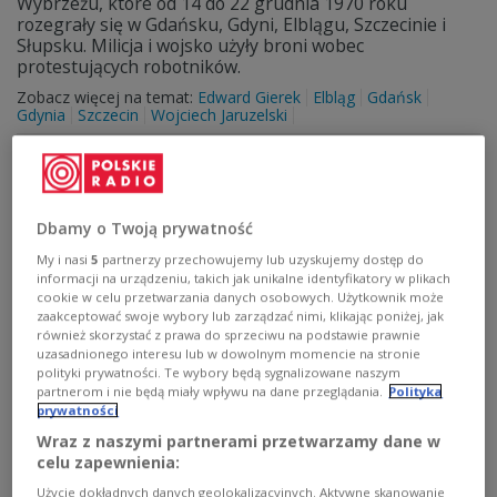
Wybrzeżu, które od 14 do 22 grudnia 1970 roku
rozegrały się w Gdańsku, Gdyni, Elblągu, Szczecinie i
Słupsku. Milicja i wojsko użyły broni wobec
protestujących robotników.
Zobacz więcej na temat:
Edward Gierek
Elbląg
Gdańsk
Gdynia
Szczecin
Wojciech Jaruzelski
Dbamy o Twoją prywatność
My i nasi
5
partnerzy przechowujemy lub uzyskujemy dostęp do
informacji na urządzeniu, takich jak unikalne identyfikatory w plikach
cookie w celu przetwarzania danych osobowych. Użytkownik może
zaakceptować swoje wybory lub zarządzać nimi, klikając poniżej, jak
również skorzystać z prawa do sprzeciwu na podstawie prawnie
uzasadnionego interesu lub w dowolnym momencie na stronie
polityki prywatności. Te wybory będą sygnalizowane naszym
partnerom i nie będą miały wpływu na dane przeglądania.
Polityka
Kłótnia o misia
prywatności
Wraz z naszymi partnerami przetwarzamy dane w
Bursztynowy Niedźwiadek Szczęścia trafił do Muzeum
celu zapewnienia:
Narodowego w Szczecinie. Polskim naukowcom udało
się odzyskać figurkę z muzeum w Stralsundzie. Teraz
Użycie dokładnych danych geolokalizacyjnych. Aktywne skanowanie