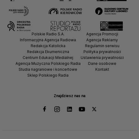
Polskie Radio S.A.
Agencja Promocji
Informacyjna Agencja Radiowa
Agencja Reklamy
Redakcja Katolicka
Regulamin serwisu
Redakcja Ekumeniczna
Polityka prywatności
Centrum Edukacji Medialnej
Ustawienia prywatności
Agencja Muzyczna Polskiego Radia
Dane osobowe
Studia nagraniowe i koncertowe
Kontakt
Sklep Polskiego Radia
Znajdziesz nas na