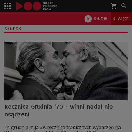
shopping_cart



SŁUCHAJ
WIĘCEJ

SŁUPSK
Rocznica Grudnia '70 - winni nadal nie
osądzeni
14 grudnia mija 39. rocznica tragicznych wydarzeń na