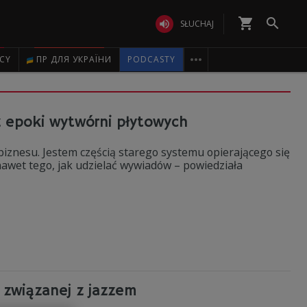
shopping_cart


SŁUCHAJ

ICY
ПР ДЛЯ УКРАЇНИ
PODCASTY
z epoki wytwórni płytowych
iznesu. Jestem częścią starego systemu opierającego się
nawet tego, jak udzielać wywiadów – powiedziała
y związanej z jazzem