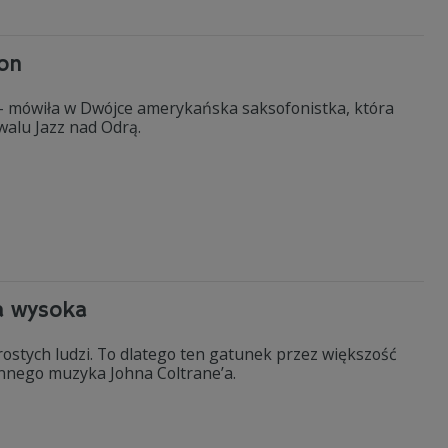
son
a - mówiła w Dwójce amerykańska saksofonistka, która
walu Jazz nad Odrą.
ra wysoka
rostych ludzi. To dlatego ten gatunek przez większość
ynnego muzyka Johna Coltrane’a.