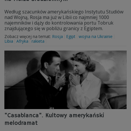
Według szacunków amerykańskiego Instytutu Studiów
nad Wojną, Rosja ma już w Libii co najmniej 1000
najemników i dąży do kontrolowania portu Tobruk
znajdującego się w pobliżu granicy z Egiptem.
Zobacz więcej na temat:
Rosja
Egipt
wojna na Ukrainie
Libia
Afryka
rakieta
"Casablanca". Kultowy amerykański
melodramat