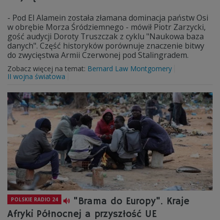
- Pod El Alamein została złamana dominacja państw Osi
w obrębie Morza Śródziemnego - mówił Piotr Zarzycki,
gość audycji Doroty Truszczak z cyklu "Naukowa baza
danych". Część historyków porównuje znaczenie bitwy
do zwycięstwa Armii Czerwonej pod Stalingradem.
Zobacz więcej na temat:
Bernard Law Montgomery
II wojna światowa
"Brama do Europy". Kraje
POLSKIE RADIO 24
Afryki Północnej a przyszłość UE