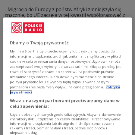
- Migracja do Europy z państw Afryki zmniejszyła się
znacznie, bo UE zaczęła w tej kwestii współpracować z
krajami Afryki Północnej i nie tylko - powiedział w audycji
"Świat 24" w Polskim Radiu 24 Maciej Pawłowski analityk
z Instytut Nowej Europy, autor książki "Brama do
Europy. Czy Afryka Północna zadecyduje o przyszłości
Dbamy o Twoją prywatność
Starego Kontynentu".
My i nasi
5
partnerzy przechowujemy lub uzyskujemy dostęp do
Zobacz więcej na temat:
Algieria
Libia
Maroko
Tunezja
Egipt
informacji na urządzeniu, takich jak unikalne identyfikatory w plikach
cookie w celu przetwarzania danych osobowych. Użytkownik może
zaakceptować swoje wybory lub zarządzać nimi, klikając poniżej, jak
również skorzystać z prawa do sprzeciwu na podstawie prawnie
uzasadnionego interesu lub w dowolnym momencie na stronie
polityki prywatności. Te wybory będą sygnalizowane naszym
partnerom i nie będą miały wpływu na dane przeglądania.
Polityka
prywatności
Wraz z naszymi partnerami przetwarzamy dane w
celu zapewnienia:
Użycie dokładnych danych geolokalizacyjnych. Aktywne skanowanie
charakterystyki urządzenia do celów identyfikacji. Przechowywanie
informacji na urządzeniu lub dostęp do nich. Spersonalizowane
reklamy i treści, pomiar reklam i treści, badnie odbiorców i
Kolizja z udziałem "miasta na wodzie".
ulepszanie usług.