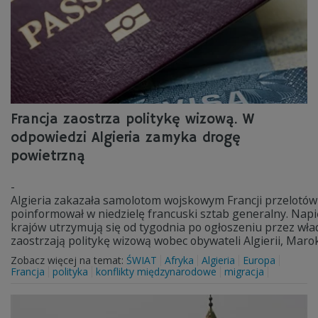
Francja zaostrza politykę wizową. W
odpowiedzi Algieria zamyka drogę
powietrzną
-
Algieria zakazała samolotom wojskowym Francji przelotów
poinformował w niedzielę francuski sztab generalny. Napi
krajów utrzymują się od tygodnia po ogłoszeniu przez wła
zaostrzają politykę wizową wobec obywateli Algierii, Marok
Zobacz więcej na temat:
ŚWIAT
Afryka
Algieria
Europa
Francja
polityka
konflikty międzynarodowe
migracja