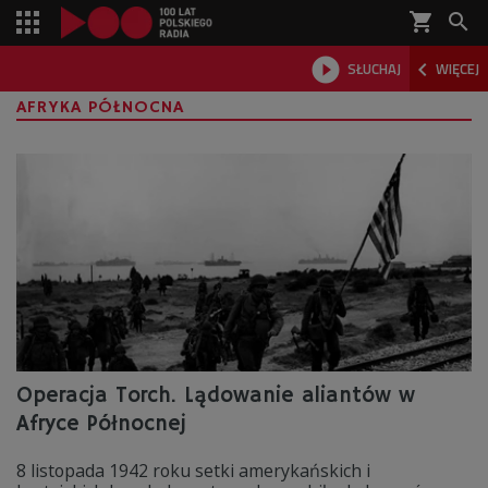
shopping_cart



SŁUCHAJ
WIĘCEJ

AFRYKA PÓŁNOCNA
Operacja Torch. Lądowanie aliantów w
Afryce Północnej
8 listopada 1942 roku setki amerykańskich i