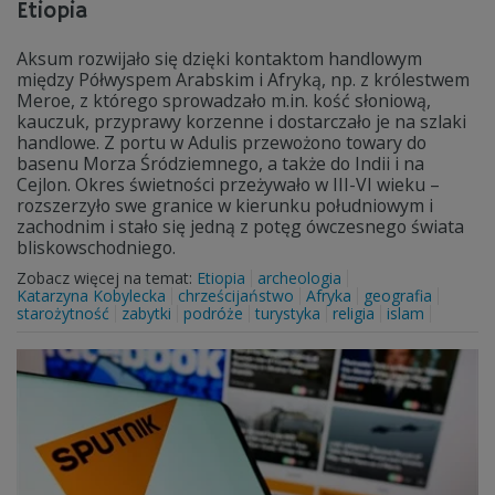
Etiopia
Aksum rozwijało się dzięki kontaktom handlowym
między Półwyspem Arabskim i Afryką, np. z królestwem
Meroe, z którego sprowadzało m.in. kość słoniową,
kauczuk, przyprawy korzenne i dostarczało je na szlaki
handlowe. Z portu w Adulis przewożono towary do
basenu Morza Śródziemnego, a także do Indii i na
Cejlon. Okres świetności przeżywało w III-VI wieku –
rozszerzyło swe granice w kierunku południowym i
zachodnim i stało się jedną z potęg ówczesnego świata
bliskowschodniego.
Zobacz więcej na temat:
Etiopia
archeologia
Katarzyna Kobylecka
chrześcijaństwo
Afryka
geografia
starożytność
zabytki
podróże
turystyka
religia
islam