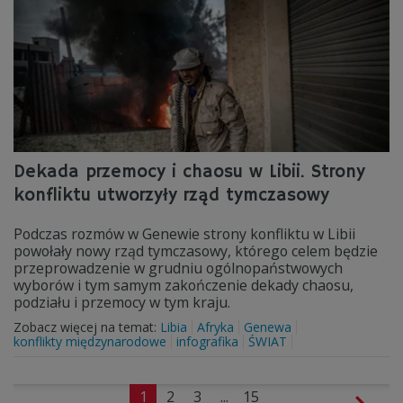
Dekada przemocy i chaosu w Libii. Strony
konfliktu utworzyły rząd tymczasowy
Podczas rozmów w Genewie strony konfliktu w Libii
powołały nowy rząd tymczasowy, którego celem będzie
przeprowadzenie w grudniu ogólnopaństwowych
wyborów i tym samym zakończenie dekady chaosu,
podziału i przemocy w tym kraju.
Zobacz więcej na temat:
Libia
Afryka
Genewa
konflikty międzynarodowe
infografika
ŚWIAT
1
2
3
...
15