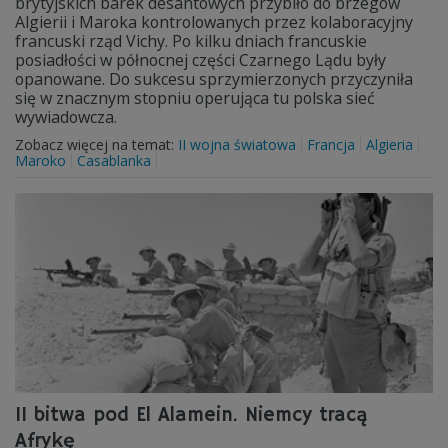
brytyjskich barek desantowych przybiło do brzegów
Algierii i Maroka kontrolowanych przez kolaboracyjny
francuski rząd Vichy. Po kilku dniach francuskie
posiadłości w północnej części Czarnego Lądu były
opanowane. Do sukcesu sprzymierzonych przyczyniła
się w znacznym stopniu operująca tu polska sieć
wywiadowcza.
Zobacz więcej na temat:
II wojna światowa
Francja
Algieria
Maroko
Casablanka
II bitwa pod El Alamein. Niemcy tracą
Afrykę