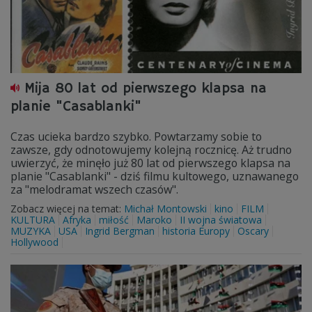
Mija 80 lat od pierwszego klapsa na
planie "Casablanki"
Czas ucieka bardzo szybko. Powtarzamy sobie to
zawsze, gdy odnotowujemy kolejną rocznicę. Aż trudno
uwierzyć, że minęło już 80 lat od pierwszego klapsa na
planie "Casablanki" - dziś filmu kultowego, uznawanego
za "melodramat wszech czasów".
Zobacz więcej na temat:
Michał Montowski
kino
FILM
KULTURA
Afryka
miłość
Maroko
II wojna światowa
MUZYKA
USA
Ingrid Bergman
historia Europy
Oscary
Hollywood