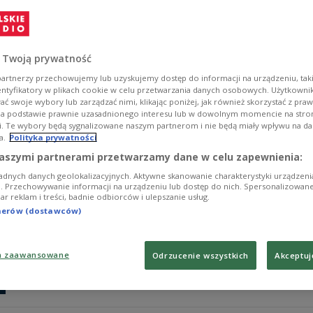
- Skrzypce bardzo dobrze odnajdują się w muzyce poważ
zaoferowania, gdy balansuje się na granicy ciszy i dźw
Zobacz więcej na temat:
Jazz
muzyka współczesna
MUZYKA
 Twoją prywatność
artnerzy przechowujemy lub uzyskujemy dostęp do informacji na urządzeniu, taki
entyfikatory w plikach cookie w celu przetwarzania danych osobowych. Użytkown
ć swoje wybory lub zarządzać nimi, klikając poniżej, jak również skorzystać z pra
na podstawie prawnie uzasadnionego interesu lub w dowolnym momencie na stroni
i. Te wybory będą sygnalizowane naszym partnerom i nie będą miały wpływu na d
a.
Polityka prywatności
Charles Lloyd. Jak jazzman skrył się w
aszymi partnerami przetwarzamy dane w celu zapewnienia:
adnych danych geolokalizacyjnych. Aktywne skanowanie charakterystyki urządzen
- Tworząc muzykę, w pewnym momencie musiałem zaciąg
ji. Przechowywanie informacji na urządzeniu lub dostęp do nich. Spersonalizowane
iar reklam i treści, badnie odbiorców i ulepszanie usług.
karierze szybko zacząłem się spalać – powiedział Charl
tegorocznego festiwlau Jazztopad.
tnerów (dostawców)
Zobacz więcej na temat:
Jazz
MUZYKA
a zaawansowane
Odrzucenie wszystkich
Akceptuj