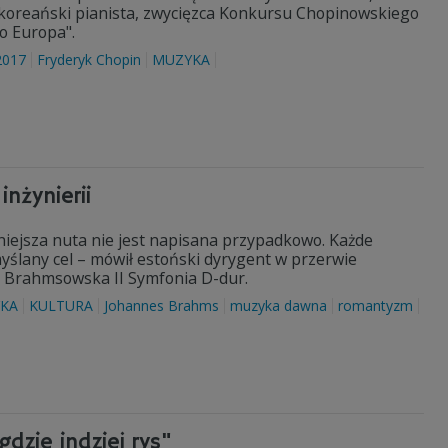
koreański pianista, zwycięzca Konkursu Chopinowskiego
o Europa".
2017
Fryderyk Chopin
MUZYKA
nżynierii
niejsza nuta nie jest napisana przypadkowo. Każde
yślany cel – mówił estoński dyrygent w przerwie
. Brahmsowska II Symfonia D-dur.
KA
KULTURA
Johannes Brahms
muzyka dawna
romantyzm
gdzie indziej rys"