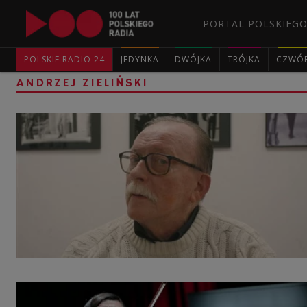
PORTAL POLSKIEGO
POLSKIE RADIO 24
JEDYNKA
DWÓJKA
TRÓJKA
CZWÓ
ANDRZEJ ZIELIŃSKI