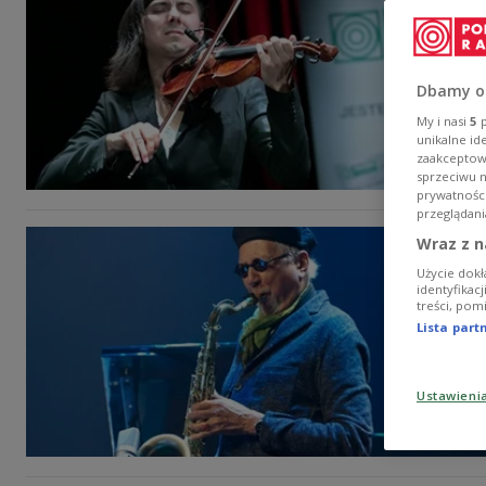
Dbamy o
My i nasi
5
p
unikalne id
zaakceptowa
sprzeciwu 
prywatnośc
przeglądani
Wraz z n
Użycie dokł
identyfikac
treści, pom
Lista par
Ustawieni