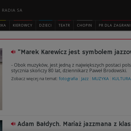
 RADIA SA
RKA
KIEROWCY
DZIECI
TEATR
CHOPIN
PR DLA ZAGRAN

"Marek Karewicz jest symbolem jazzo
- Obok muzyków, jest jedną z największych postaci pols
stycznia skończy 80 lat, dziennikarz Paweł Brodowski.
Zobacz więcej na temat:
fotografia
Jazz
MUZYKA
KULTURA
Adam Bałdych. Mariaż jazzmana z kla