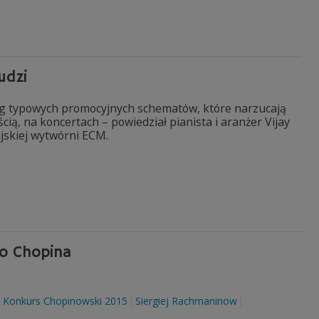
ludzi
ug typowych promocyjnych schematów, które narzucają
ią, na koncertach – powiedział pianista i aranżer Vijay
ijskiej wytwórni ECM.
do Chopina
Konkurs Chopinowski 2015
Siergiej Rachmaninow