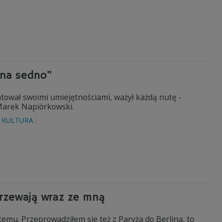
 na sedno"
tował swoimi umiejętnościami, ważył każdą nutę -
Marek Napiórkowski.
KULTURA
jrzewają wraz ze mną
a temu. Przeprowadziłem się też z Paryża do Berlina, to