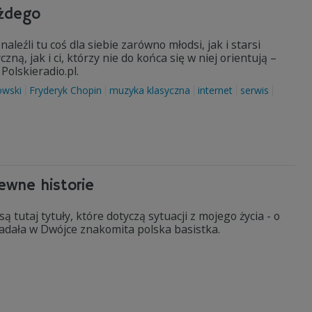
ażdego
aleźli tu coś dla siebie zarówno młodsi, jak i starsi
ną, jak i ci, którzy nie do końca się w niej orientują –
Polskieradio.pl.
owski
Fryderyk Chopin
muzyka klasyczna
internet
serwis
pewne historie
 tutaj tytuły, które dotyczą sytuacji z mojego życia - o
ała w Dwójce znakomita polska basistka.