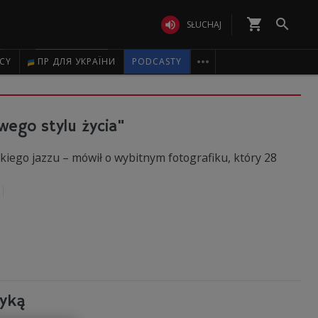
shopping_cart


SŁUCHAJ

ICY
ПР ДЛЯ УКРАЇНИ
PODCASTY
wego stylu życia"
kiego jazzu – mówił o wybitnym fotografiku, który 28
syką