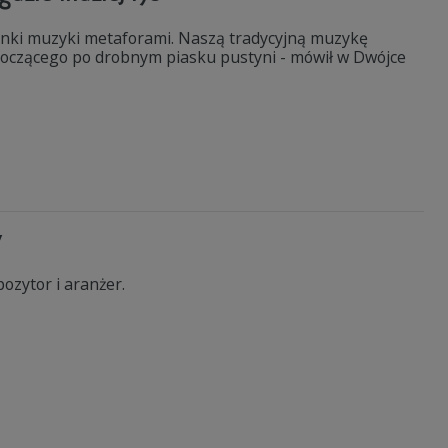
unki muzyki metaforami. Naszą tradycyjną muzykę
roczącego po drobnym piasku pustyni - mówił w Dwójce
y
ozytor i aranżer.