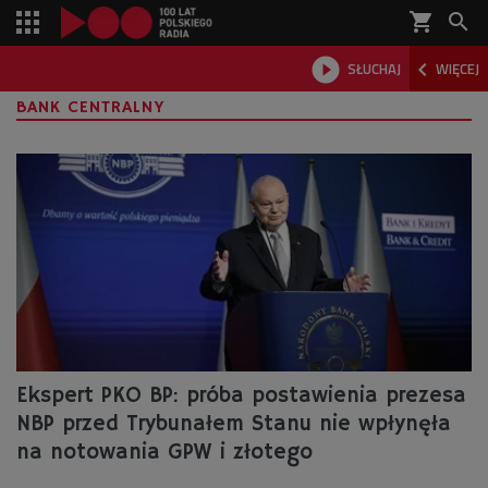
shopping_cart



SŁUCHAJ
WIĘCEJ

BANK CENTRALNY
Ekspert PKO BP: próba postawienia prezesa
NBP przed Trybunałem Stanu nie wpłynęła
na notowania GPW i złotego