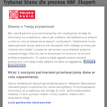
Trybunał Stanu dla prezesa NBP. Ekspert:
nie będzie miało wpływu na notowania
złotego
- Ewentualne postawienie prezesa NBP Adama
Dbamy o Twoją prywatność
Glapińskiego przed Trybunałem Stanu nie będzie miało
My i nasi
5
partnerzy przechowujemy lub uzyskujemy dostęp do
wpływu na notowania złotego i giełdy - uważa
informacji na urządzeniu, takich jak unikalne identyfikatory w plikach
ekonomista UŁ prof. Michał Mackiewicz. Jego zdaniem,
cookie w celu przetwarzania danych osobowych. Użytkownik może
gdyby ta sytuacja miała być szkodliwa dla rynku walut i
zaakceptować swoje wybory lub zarządzać nimi, klikając poniżej, jak
giełdy, byłoby to widać już teraz.
również skorzystać z prawa do sprzeciwu na podstawie prawnie
uzasadnionego interesu lub w dowolnym momencie na stronie
Zobacz więcej na temat:
POLSKA
GOSPODARKA
polityki prywatności. Te wybory będą sygnalizowane naszym
Trybunał Stanu
NBP
partnerom i nie będą miały wpływu na dane przeglądania.
Polityka
prywatności
Wraz z naszymi partnerami przetwarzamy dane w
celu zapewnienia:
Użycie dokładnych danych geolokalizacyjnych. Aktywne skanowanie
charakterystyki urządzenia do celów identyfikacji. Przechowywanie
informacji na urządzeniu lub dostęp do nich. Spersonalizowane
reklamy i treści, pomiar reklam i treści, badnie odbiorców i
ulepszanie usług.
Lista partnerów (dostawców)