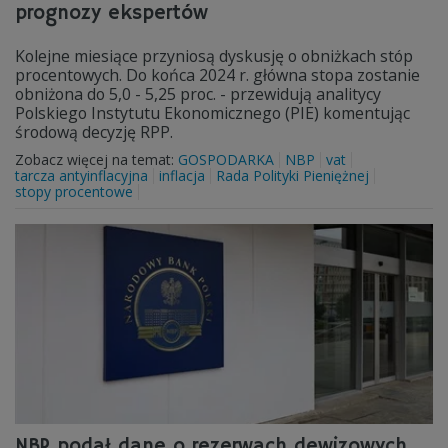
prognozy ekspertów
Kolejne miesiące przyniosą dyskusję o obniżkach stóp
procentowych. Do końca 2024 r. główna stopa zostanie
obniżona do 5,0 - 5,25 proc. - przewidują analitycy
Polskiego Instytutu Ekonomicznego (PIE) komentując
środową decyzję RPP.
Zobacz więcej na temat:
GOSPODARKA
NBP
vat
tarcza antyinflacyjna
inflacja
Rada Polityki Pieniężnej
stopy procentowe
NBP podał dane o rezerwach dewizowych.