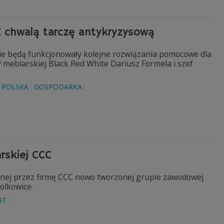
CC chwalą tarczę antykryzysową
nnie będą funkcjonowały kolejne rozwiązania pomocowe dla
y meblarskiej Black Red White Dariusz Formela i szef
POLSKA
GOSPODARKA
arskiej CCC
anej przez firmę CCC nowo tworzonej grupie zawodowej
olkowice.
RT