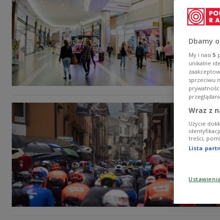
Dbamy o
My i nasi
5
p
unikalne id
zaakceptowa
sprzeciwu 
prywatnośc
przeglądani
Wraz z n
Użycie dokł
identyfikac
treści, pom
Lista par
Ustawieni