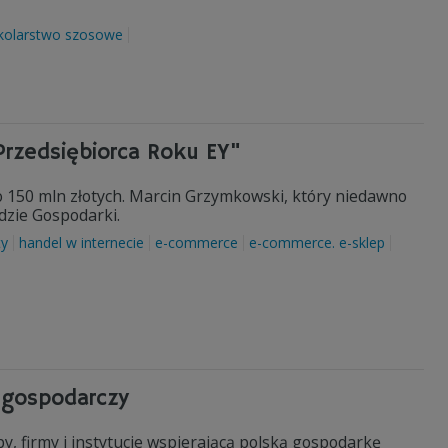
kolarstwo szosowe
Przedsiębiorca Roku EY"
ko 150 mln złotych. Marcin Grzymkowski, który niedawno
udzie Gospodarki.
ty
handel w internecie
e-commerce
e-commerce. e-sklep
 gospodarczy
 firmy i instytucje wspierającą polską gospodarkę