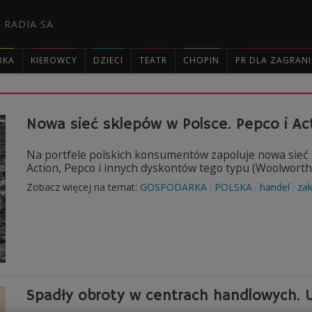
 RADIA SA
RKA
KIEROWCY
DZIECI
TEATR
CHOPIN
PR DLA ZAGRAN

Nowa sieć sklepów w Polsce. Pepco i Ac
Na portfele polskich konsumentów zapoluje nowa sieć
Action, Pepco i innych dyskontów tego typu (Woolworth,
Zobacz więcej na temat:
GOSPODARKA
POLSKA
handel
za
Spadły obroty w centrach handlowych.