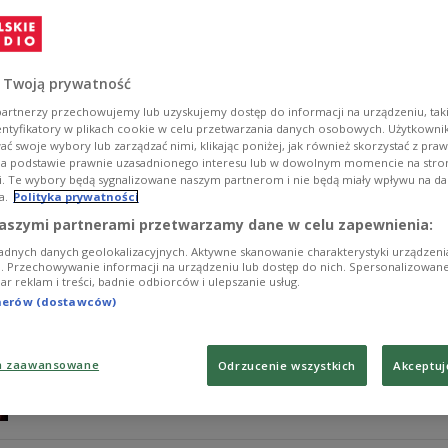
Centra handlowe zmagają się ze spadkiem obrotów i ro
odwiedzalności i jak na razie nie widać odwrócenia teg
Zobacz więcej na temat:
GOSPODARKA
handel
sklep w inter
 Twoją prywatność
artnerzy przechowujemy lub uzyskujemy dostęp do informacji na urządzeniu, taki
entyfikatory w plikach cookie w celu przetwarzania danych osobowych. Użytkown
ć swoje wybory lub zarządzać nimi, klikając poniżej, jak również skorzystać z pra
na podstawie prawnie uzasadnionego interesu lub w dowolnym momencie na stroni
i. Te wybory będą sygnalizowane naszym partnerom i nie będą miały wpływu na d
a.
Polityka prywatności
Giro d'Italia: Cerny z polskiej grupy 
aszymi partnerami przetwarzamy dane w celu zapewnienia:
adnych danych geolokalizacyjnych. Aktywne skanowanie charakterystyki urządzen
Czech Josef Cerny z polskiej grupy CCC był najlepszy z l
ji. Przechowywanie informacji na urządzeniu lub dostęp do nich. Spersonalizowane
iar reklam i treści, badnie odbiorców i ulepszanie usług.
wyścigu Giro d'Italia. To pierwszy w historii etapowy tr
sekund wyprzedził Belga Victora Campaenertsa (NTT), 
tnerów (dostawców)
Zobacz więcej na temat:
Giro Italia
SPORT
kolarstwo szoso
a zaawansowane
Odrzucenie wszystkich
Akceptuj