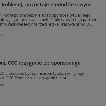
y kobiecej, pozostaje z młodzieżowymi
, która po tym sezonie straci sponsora tytularnego,
iczy gigant przestanie pełnić rolę tytularnego partnera
 tym w radiowej Jedynce rzeczniczka prasowa firmy CCC
wo
orii. CCC rezygnuje ze sponsoringu
CCC przestanie być sponsorem tytularnym grupy
ur. CCC Team przejdzie więc do historii.
we