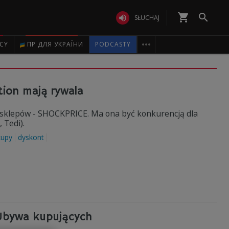
shopping_cart


SŁUCHAJ

ICY
ПР ДЛЯ УКРАЇНИ
PODCASTY
tion mają rywala
 sklepów - SHOCKPRICE. Ma ona być konkurencją dla
 Tedi).
kupy
dyskont
 Ubywa kupujących