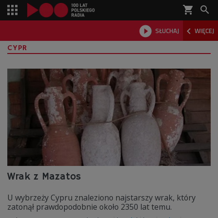
shopping_cart



SŁUCHAJ
WIĘCEJ

CYPR
Wrak z Mazatos
U wybrzeży Cypru znaleziono najstarszy wrak, który
zatonął prawdopodobnie około 2350 lat temu.