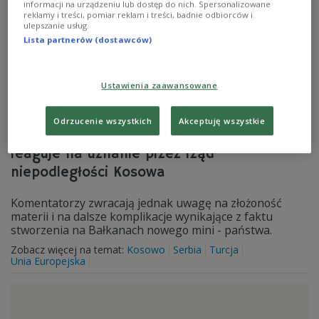
informacji na urządzeniu lub dostęp do nich. Spersonalizowane
reklamy i treści, pomiar reklam i treści, badnie odbiorców i
ulepszanie usług.
Lista partnerów (dostawców)
Ustawienia zaawansowane
Odrzucenie wszystkich
Akceptuję wszystkie
Niemiecka prasa w zasadzie pozytywnie
reaguje na uznanie przez rząd
niepodległości Kosowa
Komentatorzy zwracają jednak uwagę na złożoność
materii i na dalsze komplikacje wynikające z faktu
stworzenia na Bałkanach nowego mini - państwa.
Zobacz więcej na temat:
Kosowo
Serbia
Turcja
Unia Europejska