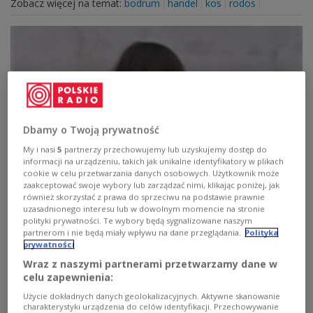
Zobacz więcej na temat:
bodrum
handel
kos
rodos
Dbamy o Twoją prywatność
My i nasi
5
partnerzy przechowujemy lub uzyskujemy dostęp do
informacji na urządzeniu, takich jak unikalne identyfikatory w plikach
cookie w celu przetwarzania danych osobowych. Użytkownik może
Kyriakides Yannis
zaakceptować swoje wybory lub zarządzać nimi, klikając poniżej, jak
również skorzystać z prawa do sprzeciwu na podstawie prawnie
Yannis Kyriakides to twórca w równym stopniu
uzasadnionego interesu lub w dowolnym momencie na stronie
polityki prywatności. Te wybory będą sygnalizowane naszym
zasłużony dla klasycznej kompozycji, co dla sceny
partnerom i nie będą miały wpływu na dane przeglądania.
Polityka
undergroundowej.
prywatności
Zobacz więcej na temat:
Andrzej Chłopecki
Bruksela
Wraz z naszymi partnerami przetwarzamy dane w
POLSKA
grunty
celu zapewnienia:
Użycie dokładnych danych geolokalizacyjnych. Aktywne skanowanie
charakterystyki urządzenia do celów identyfikacji. Przechowywanie