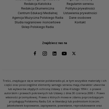
Redakcja Katolicka
Regulamin serwisu
Redakcja Ekumeniczna
Polityka prywatności
Centrum Edukacji Medialnej
Ustawienia prywatności
Agencja Muzyczna Polskiego Radia
Dane osobowe
Studia nagraniowe i koncertowe
Kontakt
Sklep Polskiego Radia
Znajdziesz nas na
Treści, znajdujące się w serwisie polskieradio.pl, w tym wszystkie materiały i ich
części oraz poszczególne elementy samego serwisu mają charakter utworów
lub wytworów objętych ochroną Ustawy z dnia 4 lutego 1994 r. o prawie
autorskim i prawach pokrewnych lub Ustawy z dnia 30 czerwca 2000 r. Prawo
własności przemysłowej. Prawa o których mowa w zdaniu poprzedzającym
przysługują Polskiemu Radiu S.A. w likwidacji lub podmiotom trzecim.
Jakiekolwiek kopiowanie, zapisywanie, powielanie, reprodukowanie oraz