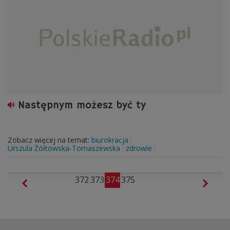
Następnym możesz być ty
Zobacz więcej na temat:
biurokracja
Urszula Żółtowska-Tomaszewska
zdrowie
372
373
374
375