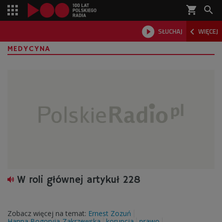
shopping_cart



SŁUCHAJ
WIĘCEJ

MEDYCYNA
W roli głównej artykuł 228
Zobacz więcej na temat:
Ernest Zozuń
Hanna Bogoryja-Zakrzewska
korupcja
prawo