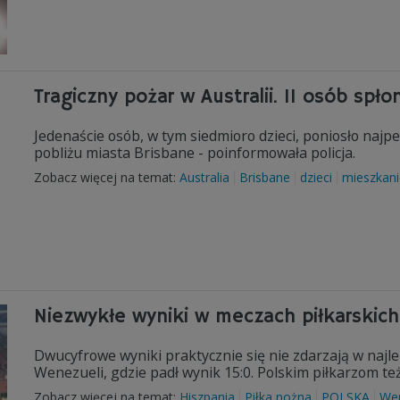
Tragiczny pożar w Australii. 11 osób spło
Jedenaście osób, w tym siedmioro dzieci, poniosło najp
pobliżu miasta Brisbane - poinformowała policja.
Zobacz więcej na temat:
Australia
Brisbane
dzieci
mieszkani
Niezwykłe wyniki w meczach piłkarskich
Dwucyfrowe wyniki praktycznie się nie zdarzają w najle
Wenezueli, gdzie padł wynik 15:0. Polskim piłkarzom też
Zobacz więcej na temat:
Hiszpania
Piłka nożna
POLSKA
We