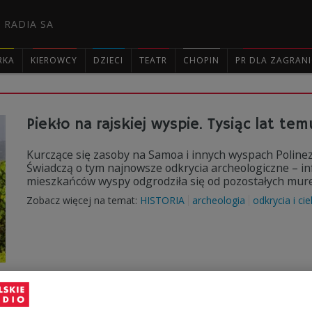
 RADIA SA
RKA
KIEROWCY
DZIECI
TEATR
CHOPIN
PR DLA ZAGRAN

Piekło na rajskiej wyspie. Tysiąc lat t
Kurczące się zasoby na Samoa i innych wyspach Polinez
Świadczą o tym najnowsze odkrycia archeologiczne – 
mieszkańców wyspy odgrodziła się od pozostałych mure
Zobacz więcej na temat:
HISTORIA
archeologia
odkrycia i ci
Epidemia odry na Samoa. Kilkadziesiąt o