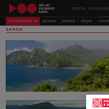
PORTAL POLSKIEGO
POLSKIE RADIO 24
JEDYNKA
DWÓJKA
TRÓJKA
CZWÓ
SAMOA