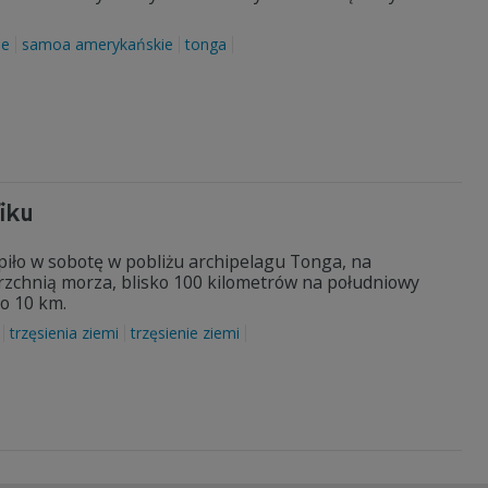
le
samoa amerykańskie
tonga
iku
tąpiło w sobotę w pobliżu archipelagu Tonga, na
zchnią morza, blisko 100 kilometrów na południowy
ło 10 km.
trzęsienia ziemi
trzęsienie ziemi