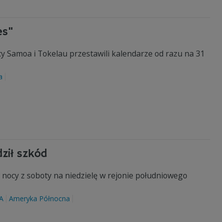
es"
cy Samoa i Tokelau przestawili kalendarze od razu na 31
a
dził szkód
nocy z soboty na niedzielę w rejonie południowego
A
Ameryka Północna