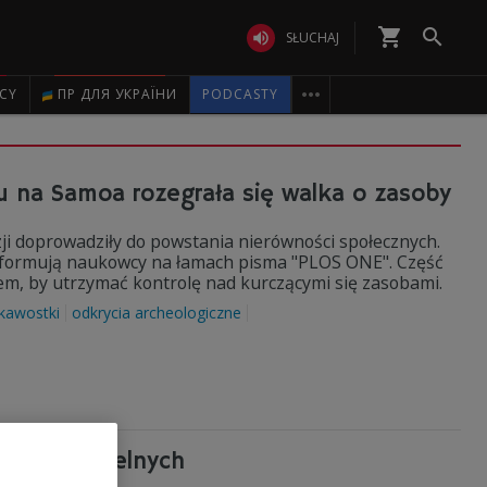
shopping_cart


SŁUCHAJ

ICY
ПР ДЛЯ УКРАЇНИ
PODCASTY
emu na Samoa rozegrała się walka o zasoby
ji doprowadziły do powstania nierówności społecznych.
informują naukowcy na łamach pisma "PLOS ONE". Część
m, by utrzymać kontrolę nad kurczącymi się zasobami.
ekawostki
odkrycia archeologiczne
fiar śmiertelnych