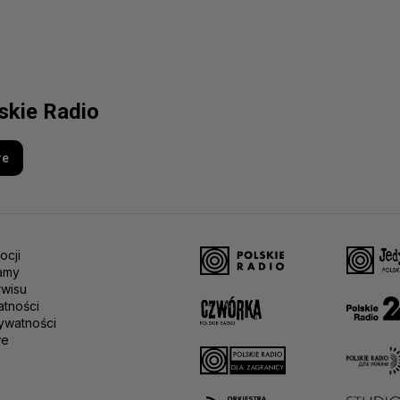
lskie Radio
re
ocji
amy
rwisu
atności
ywatności
we