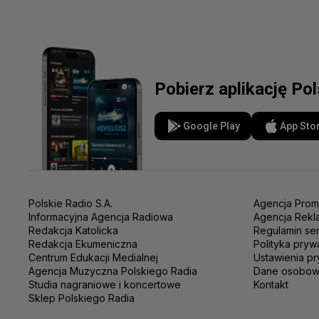
Pobierz aplikację Po
Google Play
App Sto
Polskie Radio S.A.
Agencja Prom
Informacyjna Agencja Radiowa
Agencja Rekl
Redakcja Katolicka
Regulamin se
Redakcja Ekumeniczna
Polityka pryw
Centrum Edukacji Medialnej
Ustawienia pr
Agencja Muzyczna Polskiego Radia
Dane osobo
Studia nagraniowe i koncertowe
Kontakt
Sklep Polskiego Radia