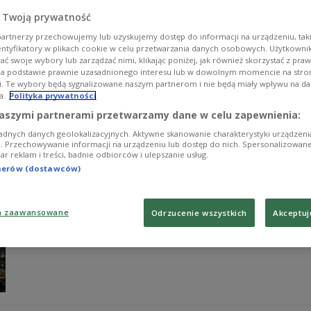
Zapadalność na odrę wśród ludności Samoa podwoiła si
 Twoją prywatność
początku epidemii. Liczba zgonów spowodowanych przez 
artnerzy przechowujemy lub uzyskujemy dostęp do informacji na urządzeniu, taki
ministerstwo zdrowia tego położonego w Oceanii państ
entyfikatory w plikach cookie w celu przetwarzania danych osobowych. Użytkown
Zobacz więcej na temat:
ŚWIAT
Oceania
Odra
choroba
ć swoje wybory lub zarządzać nimi, klikając poniżej, jak również skorzystać z pra
na podstawie prawnie uzasadnionego interesu lub w dowolnym momencie na stroni
i. Te wybory będą sygnalizowane naszym partnerom i nie będą miały wpływu na d
a.
Polityka prywatności
aszymi partnerami przetwarzamy dane w celu zapewnienia:
adnych danych geolokalizacyjnych. Aktywne skanowanie charakterystyki urządzen
ji. Przechowywanie informacji na urządzeniu lub dostęp do nich. Spersonalizowane
Na świecie już 2019 rok. Zobacz, ja
iar reklam i treści, badnie odbiorców i ulepszanie usług.
tnerów (dostawców)
Część mieszkańców kuli ziemskiej powitała już nowy, 20
Pacyfiku czy w Japonii. Nowy Rok najpóźniej powitają 
a zaawansowane
Odrzucenie wszystkich
Akceptuj
Zobacz więcej na temat:
ŚWIAT
Nowy Rok
Australia
Oceani