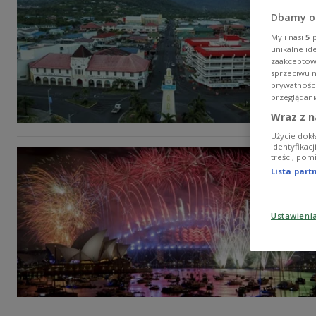
Dbamy o
My i nasi
5
p
unikalne id
zaakceptowa
sprzeciwu 
prywatnośc
przeglądani
Wraz z n
Użycie dokł
identyfikac
treści, pom
Lista par
Ustawieni