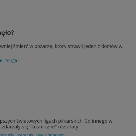
nęło?
ewniej śmierć w pożarze, który strawił jeden z domów w
e
tonga
pszych światowych ligach piłkarskich. Co innego w
 zdarzały się "kosmiczne" rezultaty.
nezuela
caracas
psv eindhoven