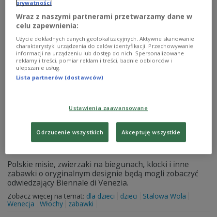
prywatności
Zobacz więcej na temat:
Ameryka Północna
dzieci
firma
Wraz z naszymi partnerami przetwarzamy dane w
Kalifornia
USA
celu zapewnienia:
Użycie dokładnych danych geolokalizacyjnych. Aktywne skanowanie
charakterystyki urządzenia do celów identyfikacji. Przechowywanie
informacji na urządzeniu lub dostęp do nich. Spersonalizowane
reklamy i treści, pomiar reklam i treści, badnie odbiorców i
ulepszanie usług.
Lista partnerów (dostawców)
Ustawienia zaawansowane
Odrzucenie wszystkich
Akceptuję wszystkie
Dziecinada jedzie do Włoch
Polskie misie, zwierzaki na biegunach, klocki i inne
zabawki o oryginalnym designie będą mogli zobaczyć
odwiedzający Biennale di Venezia.
Zobacz więcej na temat:
dla dzieci
dzieci
Stalowa Wola
Wenecja
Włochy
zabawki