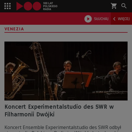
shopping_cart



SŁUCHAJ
WIĘCEJ

VENEZIA
Koncert Experimentalstudio des SWR w
Filharmonii Dwójki
Koncert Ensemble Experimentalstudio des SWR odbył