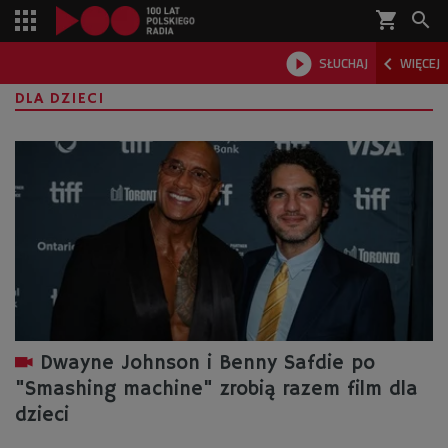
shopping_cart



SŁUCHAJ
WIĘCEJ

DLA DZIECI
Dwayne Johnson i Benny Safdie po
"Smashing machine" zrobią razem film dla
dzieci