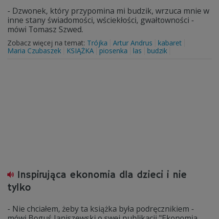
- Dzwonek, który przypomina mi budzik, wrzuca mnie w
inne stany świadomości, wściekłości, gwałtowności -
mówi Tomasz Szwed.
Zobacz więcej na temat:
Trójka
Artur Andrus
kabaret
Maria Czubaszek
KSIĄŻKA
piosenka
las
budzik
Inspirująca ekonomia dla dzieci i nie
tylko
- Nie chciałem, żeby ta książka była podręcznikiem -
mówi Boguś Janiszewski o swej publikacji "Ekonomia.