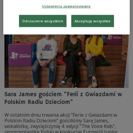
jest kompendium wiedzy na temat polskich śladów na
całym świecie.
Ustawienia zaawansowane
Zobacz więcej na temat:
KULTURA
animacja
edukacja
Małgorzata Raducha
Odrzucenie wszystkich
Akceptuję wszystkie
Sara James gościem "Ferii z Gwiazdami w
Polskim Radiu Dzieciom"
W ostatnim dniu trwania akcji "Ferie z Gwiazdami w
Polskim Radiu Dzieciom" gościliśmy Sarę James,
wokalistkę, zwyciężczynię 4. edycji "The Voice Kids",
reprezentantkę Polski w konkursie Eurowizji Junior