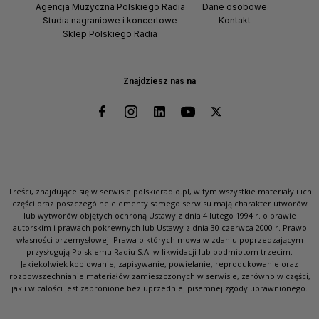
Agencja Muzyczna Polskiego Radia
Dane osobowe
Studia nagraniowe i koncertowe
Kontakt
Sklep Polskiego Radia
Znajdziesz nas na
Treści, znajdujące się w serwisie polskieradio.pl, w tym wszystkie materiały i ich
części oraz poszczególne elementy samego serwisu mają charakter utworów
lub wytworów objętych ochroną Ustawy z dnia 4 lutego 1994 r. o prawie
autorskim i prawach pokrewnych lub Ustawy z dnia 30 czerwca 2000 r. Prawo
własności przemysłowej. Prawa o których mowa w zdaniu poprzedzającym
przysługują Polskiemu Radiu S.A. w likwidacji lub podmiotom trzecim.
Jakiekolwiek kopiowanie, zapisywanie, powielanie, reprodukowanie oraz
rozpowszechnianie materiałów zamieszczonych w serwisie, zarówno w części,
jak i w całości jest zabronione bez uprzedniej pisemnej zgody uprawnionego.