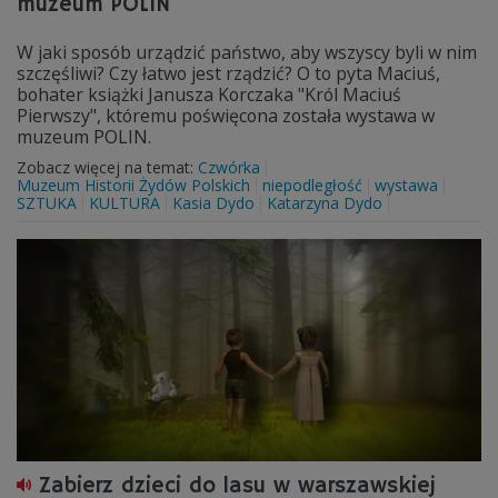
muzeum POLIN
W jaki sposób urządzić państwo, aby wszyscy byli w nim
szczęśliwi? Czy łatwo jest rządzić? O to pyta Maciuś,
bohater książki Janusza Korczaka "Król Maciuś
Pierwszy", któremu poświęcona została wystawa w
muzeum POLIN.
Zobacz więcej na temat:
Czwórka
Muzeum Historii Żydów Polskich
niepodległość
wystawa
SZTUKA
KULTURA
Kasia Dydo
Katarzyna Dydo
Zabierz dzieci do lasu w warszawskiej