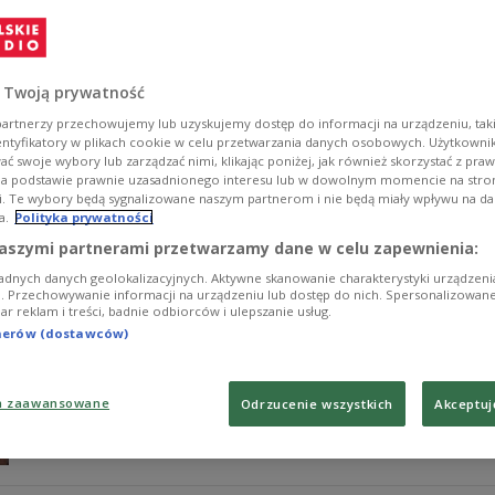
Na przestrzeni ostatnich lat rynek produktów dla dzieci
widoczny przede wszystkim w jakości gotowego produkt
Dziecku". 4 kwietnia odbyła się gala finałowa, podczas
setki produktów – książek, gier, zabawek, ale też teat
 Twoją prywatność
bowiem nie tylko rzeczy, ale też inicjatywy, a przede ws
artnerzy przechowujemy lub uzyskujemy dostęp do informacji na urządzeniu, taki
Zobacz więcej na temat:
Strefa Rodzica
zabawki
radio dla dzi
entyfikatory w plikach cookie w celu przetwarzania danych osobowych. Użytkown
ć swoje wybory lub zarządzać nimi, klikając poniżej, jak również skorzystać z pra
na podstawie prawnie uzasadnionego interesu lub w dowolnym momencie na stroni
i. Te wybory będą sygnalizowane naszym partnerom i nie będą miały wpływu na d
a.
Polityka prywatności
Zabawa lalkami jako istotny element d
aszymi partnerami przetwarzamy dane w celu zapewnienia:
adnych danych geolokalizacyjnych. Aktywne skanowanie charakterystyki urządzen
Zabawa lalkami nie jest tylko dla dziewczynek - kultu
ji. Przechowywanie informacji na urządzeniu lub dostęp do nich. Spersonalizowane
iar reklam i treści, badnie odbiorców i ulepszanie usług.
potrzeba jednak czasu i choć na przestrzeni lat wiele s
względem płci nie istnieją. Mimo wszystko utrzymanie h
tnerów (dostawców)
dlatego warto iść w tym kierunku. O tym, jak wiele korz
Polskiego Radia Dzieciom Marta Żysko-Pałuba.
a zaawansowane
Odrzucenie wszystkich
Akceptuj
Zobacz więcej na temat:
Strefa Rodzica
radio dla rodziców
ra