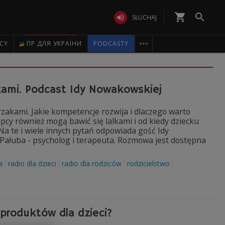
shopping_cart


SŁUCHAJ

ICY
ПР ДЛЯ УКРАЇНИ
PODCASTY
ami. Podcast Idy Nowakowskiej
rzakami. Jakie kompetencje rozwija i dlaczego warto
pcy również mogą bawić się lalkami i od kiedy dziecku
 Na te i wiele innych pytań odpowiada gość Idy
ałuba - psycholog i terapeuta. Rozmowa jest dostępna
a
radio dla dzieci
radio dla rodziców
rodzicielstwo
 produktów dla dzieci?