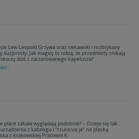
ecie Lew Leopold Grzywa oraz ciekawski i rozbrykany
cy iluzjonisty. Jak magicy to robią, że przedmioty znikają
wyskoczy dziś z zaczarowanego kapelusza?
ieci
ie place zabaw wyglądają podobnie? – Dzieje się tak
ę urządzenia z katalogu i "rzuca się je" na płaską
ska z krakowskiej Pracowni K.