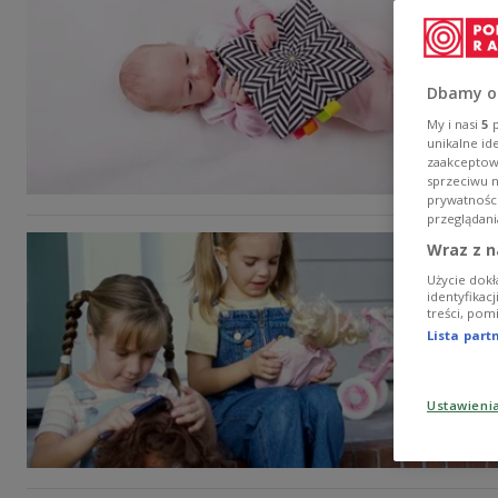
Dbamy o
My i nasi
5
p
unikalne id
zaakceptowa
sprzeciwu 
prywatnośc
przeglądani
Wraz z n
Użycie dokł
identyfikac
treści, pom
Lista par
Ustawieni