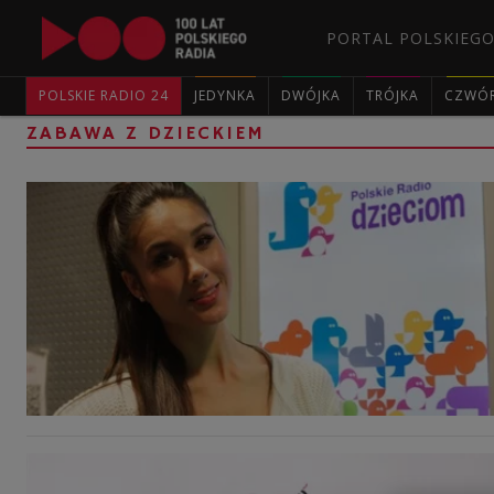
PORTAL POLSKIEGO
POLSKIE RADIO 24
JEDYNKA
DWÓJKA
TRÓJKA
CZWÓ
ZABAWA Z DZIECKIEM