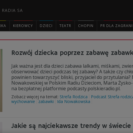
 RADIA SA
RKA
KIEROWCY
DZIECI
TEATR
CHOPIN
PR DLA ZAGRAN

Rozwój dziecka poprzez zabawę zabawk
Jak ważna jest dla dzieci zabawa lalkami, miśkami, zwie
obserwować dzieci podczas tej zabawy? A także czy chło
powinien towarzyszyć bliski, przyjaciel do przytulania?
Nowakowskiej w Polskim Radiu Dzieciom, Marta Żysko-P
na bezpłatnej platformie podcasty.polskieradio.pl.
Zobacz więcej na temat:
Strefa Rodzica
Podcast Strefa rodzic
wychowanie
zabawki
Ida Nowakowska
Jakie są najciekawsze trendy w świecie