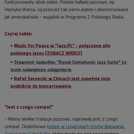
funkcjonowały obok siebie. Polskie ballady jazzowe, np.
Henryka Warsa, są przecież tak samo piękne i skonstruowane
jak amerykańskie - wyjaśnił w Programie 2 Polskiego Radia.
Czytaj także:
Music for Peace w "Jazz.PL" - połączone siły
polskiego jazzu [ZOBACZ WIDEO]
Sławomir Jaskułke: "Royal Symphonic Jazz Suite" to
moje największe osiągnięcie
Rafał Sarnecki: w Chinach jest zupełnie inne
podejście do koncertowania
"Jest z czego czerpać"
- Mamy wielkie tradycje jazzowe, naprawdę jest z czego
czerpać. Dodatkowo
będzie w Lunatykach trochę śpiewania.
Zapraszam Gabę Kulkę
, która może nie jest powszechnie