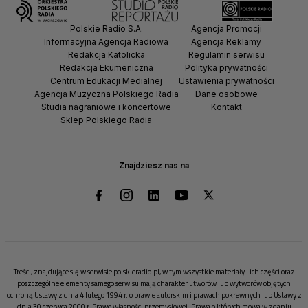
Polskie Radio S.A.
Agencja Promocji
Informacyjna Agencja Radiowa
Agencja Reklamy
Redakcja Katolicka
Regulamin serwisu
Redakcja Ekumeniczna
Polityka prywatności
Centrum Edukacji Medialnej
Ustawienia prywatności
Agencja Muzyczna Polskiego Radia
Dane osobowe
Studia nagraniowe i koncertowe
Kontakt
Sklep Polskiego Radia
Znajdziesz nas na
Treści, znajdujące się w serwisie polskieradio.pl, w tym wszystkie materiały i ich części oraz
poszczególne elementy samego serwisu mają charakter utworów lub wytworów objętych
ochroną Ustawy z dnia 4 lutego 1994 r. o prawie autorskim i prawach pokrewnych lub Ustawy z
dnia 30 czerwca 2000 r. Prawo własności przemysłowej. Prawa o których mowa w zdaniu