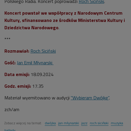
Polskiego Radia. Koncert poprowadzi
Roch Siciński
.
Koncert powstał we współpracy z Narodowym Centrum
Kultury, sfinansowano ze środków Ministerstwa Kultury i
Dziedzictwa Narodowego
.
***
Rozmawiał:
R
och Siciński
Gość:
Jan Emil Młynarski
Data emisji:
18
.09.2024
Godz. emisji:
17.35
Materiał wyemitowano w audycji
"Wybieram Dwójkę"
.
zch/am
Zobacz więcej na temat:
dwójka
jan młynarski
jazz
roch siciński
muzyka
ballady