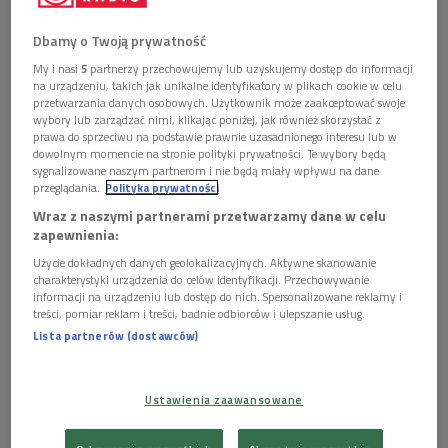
Dbamy o Twoją prywatność
"Uwielbiam ballady jazzowe i ich unikatowy gen"
My i nasi
5
partnerzy przechowujemy lub uzyskujemy dostęp do informacji
na urządzeniu, takich jak unikalne identyfikatory w plikach cookie w celu
przetwarzania danych osobowych. Użytkownik może zaakceptować swoje
- Wydawałoby się, że trudno zebrać publiczność o północy,
wybory lub zarządzać nimi, klikając poniżej, jak również skorzystać z
ale wcale tak nie jest. Lunatycy, to, jak sama nazwa wskazuje,
prawa do sprzeciwu na podstawie prawnie uzasadnionego interesu lub w
nocne marki -
podkreslił w rozmowie
Jan Emil Młynarski
.
dowolnym momencie na stronie polityki prywatności. Te wybory będą
sygnalizowane naszym partnerom i nie będą miały wpływu na dane
-
Uwielbiam ballady jazzowe i ten unikatowy gen, który
przeglądania.
Polityka prywatności
drzemie w lirycznych, wolnych melodiach - amerykańskich,
Wraz z naszymi partnerami przetwarzamy dane w celu
polskich i różnych innych. Liryka w jazzie zapisała się naprawdę
zapewnienia:
ważnymi zgłoskami. To wielka tradycja. Zamarzyłem sobie,
Użycie dokładnych danych geolokalizacyjnych. Aktywne skanowanie
żeby zebrać ulubione ballady i je wykonywać. Pomyślałem, że
charakterystyki urządzenia do celów identyfikacji. Przechowywanie
informacji na urządzeniu lub dostęp do nich. Spersonalizowane reklamy i
najlepszym na to momentem będzie północ. To ballada
treści, pomiar reklam i treści, badnie odbiorców i ulepszanie usług.
jazzowa, która sączy się delikatnie nocą, w czasie gdy nasze
Lista partnerów (dostawców)
myśli podążają trochę inaczej, a my jesteśmy po całym dniu i
możemy się wyłączyć. Wszystko to kulminuje się w tej
Ustawienia zaawansowane
muzyce - zaznaczył w rozmowie z Rochem Sicińskim.