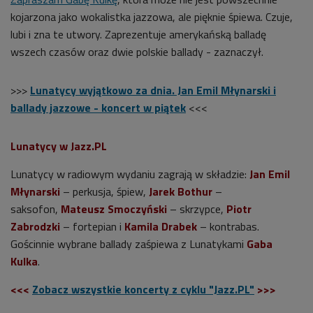
kojarzona jako wokalistka jazzowa, ale pięknie śpiewa. Czuje,
lubi i zna te utwory. Zaprezentuje amerykańską balladę
wszech czasów oraz dwie polskie ballady - zaznaczył.
>>>
Lunatycy wyjątkowo za dnia. Jan Emil Młynarski i
ballady jazzowe - koncert w piątek
<<<
Lunatycy w Jazz.PL
Lunatycy w radiowym wydaniu zagrają w składzie:
Jan Emil
Młynarski
– perkusja, śpiew,
Jarek Bothur
–
saksofon,
Mateusz Smoczyński
– skrzypce,
Piotr
Zabrodzki
– fortepian i
Kamila Drabek
– kontrabas.
Gościnnie wybrane ballady zaśpiewa z Lunatykami
Gaba
Kulka
.
<<<
Zobacz wszystkie koncerty z cyklu "Jazz.PL"
>>>