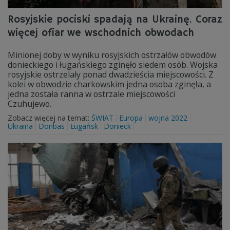
Rosyjskie pociski spadają na Ukrainę. Coraz
więcej ofiar we wschodnich obwodach
Minionej doby w wyniku rosyjskich ostrzałów obwodów
donieckiego i ługańskiego zginęło siedem osób. Wojska
rosyjskie ostrzelały ponad dwadzieścia miejscowości. Z
kolei w obwodzie charkowskim jedna osoba zginęła, a
jedna została ranna w ostrzale miejscowości
Czuhujewo.
Zobacz więcej na temat:
ŚWIAT
Europa
wojna 2022
Ukraina
Donbas
Ługańsk
Donieck