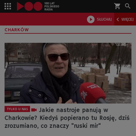
shopping_cart



SŁUCHAJ
WIĘCEJ

CHARKÓW
Jakie nastroje panują w
TYLKO U NAS
Charkowie? Kiedyś popierano tu Rosję, dziś
zrozumiano, co znaczy "ruski mir"