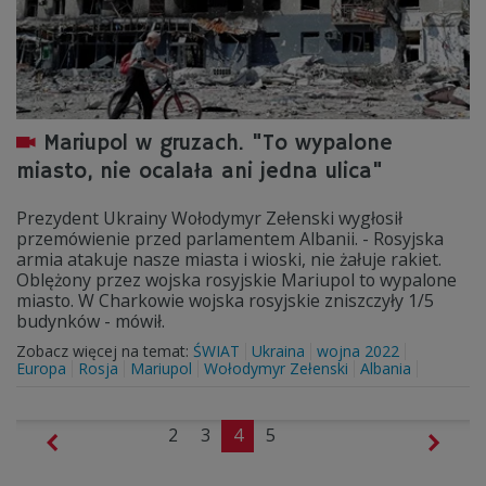
Mariupol w gruzach. "To wypalone
miasto, nie ocalała ani jedna ulica"
Prezydent Ukrainy Wołodymyr Zełenski wygłosił
przemówienie przed parlamentem Albanii. - Rosyjska
armia atakuje nasze miasta i wioski, nie żałuje rakiet.
Oblężony przez wojska rosyjskie Mariupol to wypalone
miasto. W Charkowie wojska rosyjskie zniszczyły 1/5
budynków - mówił.
Zobacz więcej na temat:
ŚWIAT
Ukraina
wojna 2022
Europa
Rosja
Mariupol
Wołodymyr Zełenski
Albania
2
3
4
5