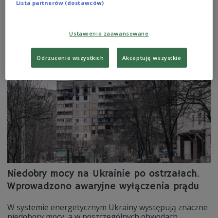
Lista partnerów (dostawców)
Pierwotnie prowadzona na Bliskim Wschodzie akcja
wspierania rodzin z miejsc dotkniętych wojną przez
rodziny z Polski dociera na Ukrainę.
Ustawienia zaawansowane
Zobacz więcej na temat:
Ukraina
wojna na Ukrainie
Kościół katolicki
Polacy za granicą
Odrzucenie wszystkich
Akceptuję wszystkie
Niedobry mocy na Ukrainie po ostrzałach.
Wprowadzono awaryjne wyłączenia prądu
W systemie energetycznym Ukrainy występują znaczne
niedobory mocy, a w poszczególnych obwodach