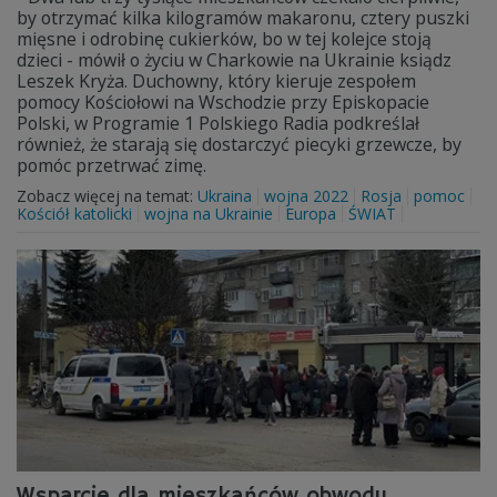
by otrzymać kilka kilogramów makaronu, cztery puszki
mięsne i odrobinę cukierków, bo w tej kolejce stoją
dzieci - mówił o życiu w Charkowie na Ukrainie ksiądz
Leszek Kryża. Duchowny, który kieruje zespołem
pomocy Kościołowi na Wschodzie przy Episkopacie
Polski, w Programie 1 Polskiego Radia podkreślał
również, że starają się dostarczyć piecyki grzewcze, by
pomóc przetrwać zimę.
Zobacz więcej na temat:
Ukraina
wojna 2022
Rosja
pomoc
Kościół katolicki
wojna na Ukrainie
Europa
ŚWIAT
Wsparcie dla mieszkańców obwodu