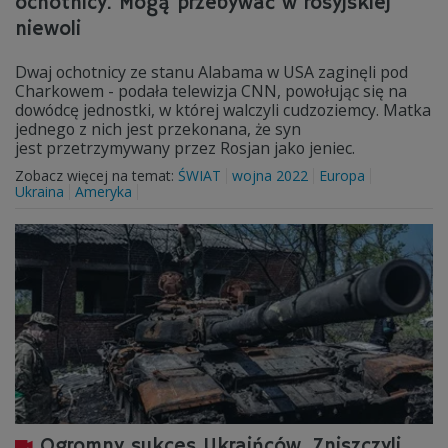
ochotnicy. Mogą przebywać w rosyjskiej
niewoli
Dwaj ochotnicy ze stanu Alabama w USA zaginęli pod
Charkowem - podała telewizja CNN, powołując się na
dowódcę jednostki, w której walczyli cudzoziemcy. Matka
jednego z nich jest przekonana, że syn
jest przetrzymywany przez Rosjan jako jeniec.
Zobacz więcej na temat:
ŚWIAT
wojna 2022
Europa
Ukraina
Ameryka
Ogromny sukces Ukraińców. Zniszczyli