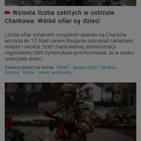
Wzrosła liczba zabitych w ostrzale
Charkowa. Wśród ofiar są dzieci
Liczba ofiar ostatnich rosyjskich ataków na Charków
wzrosła do 17. Nad ranem Rosjanie ostrzelali rakietami
miasto i okolice. Szef charkowskiej administracji
regionalnej Oleh Synehubow poinformował, że w ataku
ucierpiały dzieci.
Zobacz więcej na temat:
ŚWIAT
wojna 2022
Ukraina
Europa
Rosja
serwis wschodni