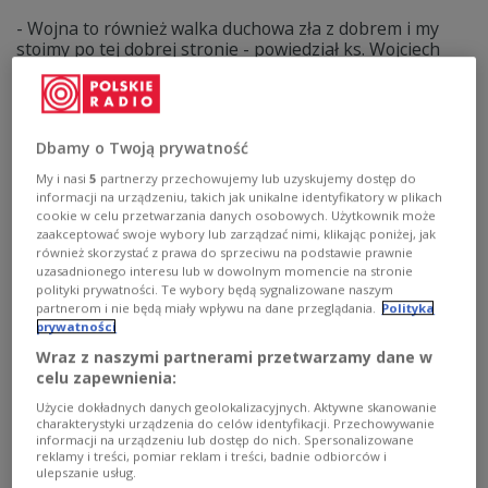
- Wojna to również walka duchowa zła z dobrem i my
stoimy po tej dobrej stronie - powiedział ks. Wojciech
Stasiewicz, dyrektor Caritas-Spes w Charkowie w
rozmowie z reporterem portalu PolskieRadio24.pl
Pawłem Kurkiem.
Zobacz więcej na temat:
Ukraina
Caritas
wojna na Ukrainie
Dbamy o Twoją prywatność
wojna 2023
pomoc
Europa
TYLKO U NAS
ŚWIAT
My i nasi
5
partnerzy przechowujemy lub uzyskujemy dostęp do
informacji na urządzeniu, takich jak unikalne identyfikatory w plikach
cookie w celu przetwarzania danych osobowych. Użytkownik może
zaakceptować swoje wybory lub zarządzać nimi, klikając poniżej, jak
również skorzystać z prawa do sprzeciwu na podstawie prawnie
uzasadnionego interesu lub w dowolnym momencie na stronie
polityki prywatności. Te wybory będą sygnalizowane naszym
partnerom i nie będą miały wpływu na dane przeglądania.
Polityka
prywatności
Wraz z naszymi partnerami przetwarzamy dane w
celu zapewnienia:
Użycie dokładnych danych geolokalizacyjnych. Aktywne skanowanie
charakterystyki urządzenia do celów identyfikacji. Przechowywanie
Rodzina Rodzinie – nowa inicjatywa
informacji na urządzeniu lub dostęp do nich. Spersonalizowane
reklamy i treści, pomiar reklam i treści, badnie odbiorców i
Caritasu dotarła do Charkowa
ulepszanie usług.