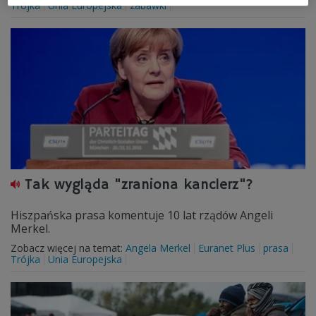
Trójka
Unia Europejska
zabawki
Tak wygląda "zraniona kanclerz"?
Hiszpańska prasa komentuje 10 lat rządów Angeli
Merkel.
Zobacz więcej na temat:
Angela Merkel
Euranet Plus
prasa
Trójka
Unia Europejska