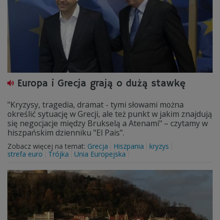
Europa i Grecja grają o dużą stawkę
"Kryzysy, tragedia, dramat - tymi słowami można
określić sytuację w Grecji, ale też punkt w jakim znajdują
się negocjacje między Brukselą a Atenami" – czytamy w
hiszpańskim dzienniku "El Pais".
Zobacz więcej na temat:
Grecja
Hiszpania
kryzys
strefa euro
Trójka
Unia Europejska