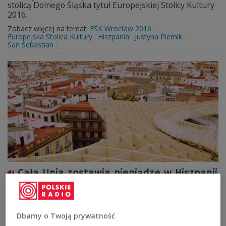
stolicą Dolnego Śląska tytuł Europejskiej Stolicy Kultury
2016.
Zobacz więcej na temat:
ESK Wrocław 2016
Europejska Stolica Kultury
Hiszpania
Justyna Piernik
San Sebastian
Cała Unia zostawia pieniądze w Hiszpanii
Jak informuje dziennik "La Razón", w 2015 roku
zagraniczni turyści wydali w Hiszpanii 63,5 mld euro. To
o ponad 6 proc. więcej niż w roku 2014. Władze Hiszpanii
Dbamy o Twoją prywatność
nie spoczywają na lurach i coraz więcej wydają na