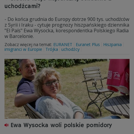
uchodźcami?
- Do końca grudnia do Europy dotrze 900 tys. uchodźców
z Syrii i Iraku - cytuje prognozy hiszpańskiego dziennika
"El País" Ewa Wysocka, korespondentka Polskiego Radia
w Barcelonie.
Zobacz więcej na temat:
EURANET
Euranet Plus
Hiszpania
imigranci w Europie
Trójka
uchodźcy
Ewa Wysocka woli polskie pomidory