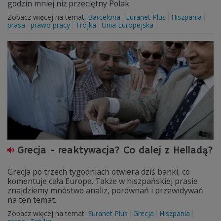
godzin mniej niż przeciętny Polak.
Zobacz więcej na temat:
Barcelona
Euranet Plus
Hiszpania
prasa
prawo pracy
Trójka
Unia Europejska
Grecja - reaktywacja? Co dalej z Helladą?
Grecja po trzech tygodniach otwiera dziś banki, co
komentuje cała Europa. Także w hiszpańskiej prasie
znajdziemy mnóstwo analiz, porównań i przewidywań
na ten temat.
Zobacz więcej na temat:
Euranet Plus
Grecja
Hiszpania