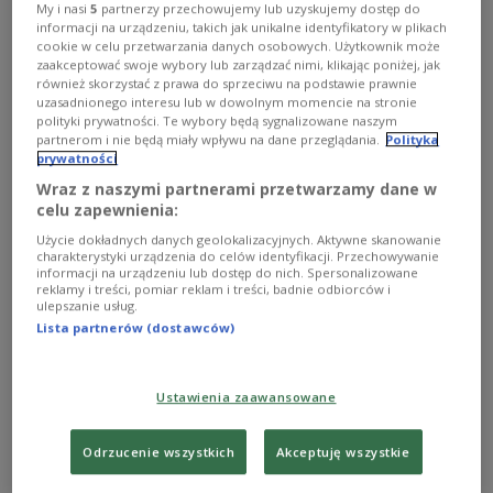
My i nasi
5
partnerzy przechowujemy lub uzyskujemy dostęp do
promocję kraju.
informacji na urządzeniu, takich jak unikalne identyfikatory w plikach
Zobacz więcej na temat:
Euranet Plus
Hiszpania
prasa
cookie w celu przetwarzania danych osobowych. Użytkownik może
Trójka
turystyka
Unia Europejska
zaakceptować swoje wybory lub zarządzać nimi, klikając poniżej, jak
również skorzystać z prawa do sprzeciwu na podstawie prawnie
uzasadnionego interesu lub w dowolnym momencie na stronie
polityki prywatności. Te wybory będą sygnalizowane naszym
partnerom i nie będą miały wpływu na dane przeglądania.
Polityka
prywatności
Wraz z naszymi partnerami przetwarzamy dane w
celu zapewnienia:
Użycie dokładnych danych geolokalizacyjnych. Aktywne skanowanie
charakterystyki urządzenia do celów identyfikacji. Przechowywanie
informacji na urządzeniu lub dostęp do nich. Spersonalizowane
reklamy i treści, pomiar reklam i treści, badnie odbiorców i
ulepszanie usług.
Lista partnerów (dostawców)
Ile są warte podrabiane zabawki?
Lalki, pluszowe zwierzaki, gry planszowe i zdalnie
Ustawienia zaawansowane
sterowane samochody. Wszystkie te zabawki są
najpierw wytwarzane przez europejskie firmy, a potem
podrabiane przez producentów spoza Wspólnoty.
Odrzucenie wszystkich
Akceptuję wszystkie
Zobacz więcej na temat:
Euranet Plus
Hiszpania
prasa