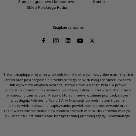
Studia nagraniowe i koncertowe
Kontakt
Sklep Polskiego Radia
Znajdziesz nas na
Treści, znajdujące się w serwisie polskieradio.pl, w tym wszystkie materiały i ich
części oraz poszczególne elementy samego serwisu mają charakter utworów
lub wytworów objętych ochroną Ustawy z dnia 4 lutego 1994 r. o prawie
autorskim i prawach pokrewnych lub Ustawy z dnia 30 czerwca 2000 r. Prawo
własności przemysłowej. Prawa o których mowa w zdaniu poprzedzającym
przysługują Polskiemu Radiu S.A. w likwidacji lub podmiotom trzecim.
Jakiekolwiek kopiowanie, zapisywanie, powielanie, reprodukowanie oraz
rozpowszechnianie materiałów zamieszczonych w serwisie, zarówno w części,
jak i w całości jest zabronione bez uprzedniej pisemnej zgody uprawnionego.