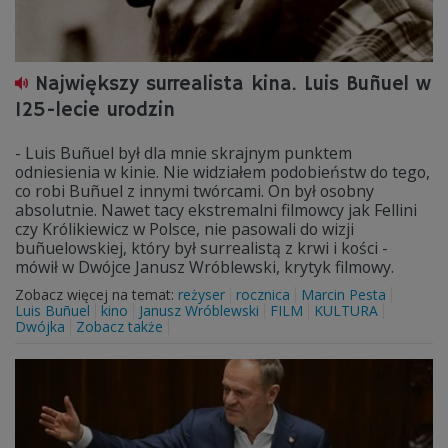
Największy surrealista kina. Luis Buñuel w
125-lecie urodzin
- Luis Buñuel był dla mnie skrajnym punktem
odniesienia w kinie. Nie widziałem podobieństw do tego,
co robi Buñuel z innymi twórcami. On był osobny
absolutnie. Nawet tacy ekstremalni filmowcy jak Fellini
czy Królikiewicz w Polsce, nie pasowali do wizji
buñuelowskiej, który był surrealistą z krwi i kości -
mówił w Dwójce Janusz Wróblewski, krytyk filmowy.
Zobacz więcej na temat:
reżyser
rocznica
Marcin Pesta
Luis Buñuel
kino
Janusz Wróblewski
FILM
KULTURA
Dwójka
Zobacz także