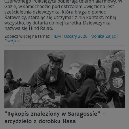
Czerwonego Półksiężyca odbierają telefon alarmowy. W
Gazie, w samochodzie pod ostrzałem uwięziona jest
sześcioletnia dziewczynka, która błaga o pomoc.
Ratownicy, starając się utrzymać z nią kontakt, robią
wszystko, by dotarła do niej karetka. Dziewczynka
nazywa się Hind Rajab.
Zobacz więcej na temat:
FILM
Oscary 2026
Monika Zając
Dwójka
"Rękopis znaleziony w Saragossie" -
arcydzieło z dorobku Hasa