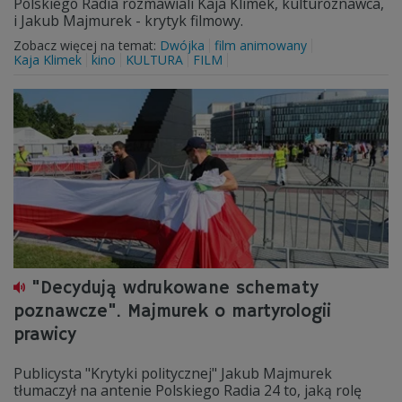
Polskiego Radia rozmawiali Kaja Klimek, kulturoznawca,
i Jakub Majmurek - krytyk filmowy.
Zobacz więcej na temat:
Dwójka
film animowany
Kaja Klimek
kino
KULTURA
FILM
"Decydują wdrukowane schematy
poznawcze". Majmurek o martyrologii
prawicy
Publicysta "Krytyki politycznej" Jakub Majmurek
tłumaczył na antenie Polskiego Radia 24 to, jaką rolę