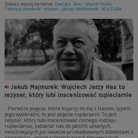
Zobacz więcej na temat:
Dwójka
kino
Marcin Pesta
Tadeusz Konwicki
reżyser
Janusz Wróblewski
KULTURA
Jakub Majmurek: Wojciech Jerzy Has to
reżyser, który lubi inscenizować rupieciarnie
- Pierwsze pojęcie, które kojarzy mi się z Hasem, typem
jego wyobraźni, to jest pojęcie rupieciarni. To jest
reżyser, który lubi inscenizować różnego rodzaju
rupieciarnie, zabierać nas do jakichś umarłych,
nieistniejących już światów przeładowanych bibelotami z
przeszłości - mówił w Dwójce krytyk filmowy Jakub