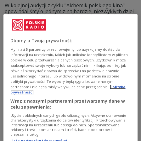
W kolejnej audycji z cyklu "Alchemik polskiego kina"
opowiadaliśmy o jednym z najbardziej niezwykłych dzieł
w historii polskiej kinematografii – filmie "Rękopis
znaleziony w Saragossie" w reżyserii Wojciecha Jerzego
Hasa.
Zobacz więcej na temat:
Wojciech Jerzy Has
Dbamy o Twoją prywatność
Rękopis znaleziony w Saragossie
kino
Rok Wojciecha Jerzego Hasa
Marcin Pesta
Dwójka
My i nasi
5
partnerzy przechowujemy lub uzyskujemy dostęp do
KULTURA
FILM
informacji na urządzeniu, takich jak unikalne identyfikatory w plikach
cookie w celu przetwarzania danych osobowych. Użytkownik może
zaakceptować swoje wybory lub zarządzać nimi, klikając poniżej, jak
również skorzystać z prawa do sprzeciwu na podstawie prawnie
uzasadnionego interesu lub w dowolnym momencie na stronie
polityki prywatności. Te wybory będą sygnalizowane naszym
partnerom i nie będą miały wpływu na dane przeglądania.
Polityka
prywatności
Wraz z naszymi partnerami przetwarzamy dane w
celu zapewnienia:
Użycie dokładnych danych geolokalizacyjnych. Aktywne skanowanie
charakterystyki urządzenia do celów identyfikacji. Przechowywanie
informacji na urządzeniu lub dostęp do nich. Spersonalizowane
reklamy i treści, pomiar reklam i treści, badnie odbiorców i
Czerwony sztandar wyprowadzić? Czyli
ulepszanie usług.
Lista partnerów (dostawców)