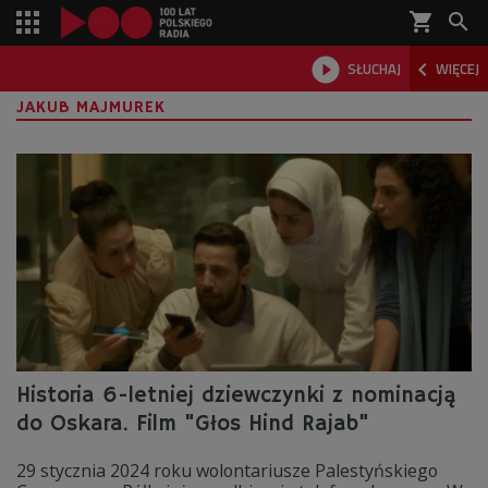
shopping_cart



SŁUCHAJ
WIĘCEJ

JAKUB MAJMUREK
Historia 6-letniej dziewczynki z nominacją
do Oskara. Film "Głos Hind Rajab"
29 stycznia 2024 roku wolontariusze Palestyńskiego