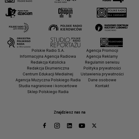
Polskie Radio S.A.
Agencja Promocji
Informacyjna Agencja Radiowa
Agencja Reklamy
Redakcja Katolicka
Regulamin serwisu
Redakcja Ekumeniczna
Polityka prywatności
Centrum Edukacji Medialnej
Ustawienia prywatności
Agencja Muzyczna Polskiego Radia
Dane osobowe
Studia nagraniowe i koncertowe
Kontakt
Sklep Polskiego Radia
Znajdziesz nas na