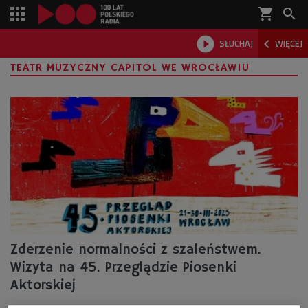
shopping_cart



SŁUCHAJ
WIĘCEJ

TEATR MUZYCZNY CAPITOL WE WROCŁAWIU
Zderzenie normalności z szaleństwem.
Wizyta na 45. Przeglądzie Piosenki
Aktorskiej