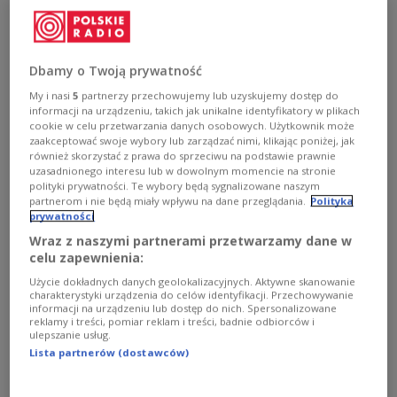
Międzynarodowy Dzień Teatru za nami, ale nie żegnamy
się jeszcze ze sceną. Tym razem w audycji "Terra
Kultura" Agnieszka Obszańska zaprosiła na dwie
godziny prosto z Teatru Muzycznego Capitol we
Dbamy o Twoją prywatność
Wrocławiu, gdzie trwa 45. Przegląd Piosenki Aktorskiej.
My i nasi
5
partnerzy przechowujemy lub uzyskujemy dostęp do
Zobacz więcej na temat:
Trójka
Zobacz także
informacji na urządzeniu, takich jak unikalne identyfikatory w plikach
Agnieszka Obszańska
Przegląd Piosenki Aktorskiej
Wrocław
cookie w celu przetwarzania danych osobowych. Użytkownik może
KULTURA
zaakceptować swoje wybory lub zarządzać nimi, klikając poniżej, jak
również skorzystać z prawa do sprzeciwu na podstawie prawnie
uzasadnionego interesu lub w dowolnym momencie na stronie
polityki prywatności. Te wybory będą sygnalizowane naszym
partnerom i nie będą miały wpływu na dane przeglądania.
Polityka
prywatności
Wraz z naszymi partnerami przetwarzamy dane w
celu zapewnienia:
Użycie dokładnych danych geolokalizacyjnych. Aktywne skanowanie
charakterystyki urządzenia do celów identyfikacji. Przechowywanie
informacji na urządzeniu lub dostęp do nich. Spersonalizowane
reklamy i treści, pomiar reklam i treści, badnie odbiorców i
ulepszanie usług.
Ewa Wiśniewska: aktorstwo to zbyt
Lista partnerów (dostawców)
wymagający zawód, by traktować je jako