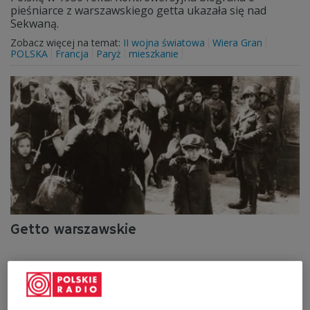
pieśniarce z warszawskiego getta ukazała się nad
Sekwaną.
Zobacz więcej na temat:
II wojna światowa
Wiera Gran
POLSKA
Francja
Paryż
mieszkanie
Getto warszawskie
Zobacz więcej na temat:
II wojna światowa
Niemcy
Warszawa
Żydzi