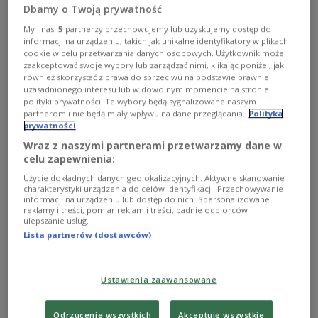
Dbamy o Twoją prywatność
My i nasi
5
partnerzy przechowujemy lub uzyskujemy dostęp do
informacji na urządzeniu, takich jak unikalne identyfikatory w plikach
cookie w celu przetwarzania danych osobowych. Użytkownik może
zaakceptować swoje wybory lub zarządzać nimi, klikając poniżej, jak
również skorzystać z prawa do sprzeciwu na podstawie prawnie
uzasadnionego interesu lub w dowolnym momencie na stronie
polityki prywatności. Te wybory będą sygnalizowane naszym
partnerom i nie będą miały wpływu na dane przeglądania.
Polityka
prywatności
Wraz z naszymi partnerami przetwarzamy dane w
Bronisław Geremek
celu zapewnienia:
Użycie dokładnych danych geolokalizacyjnych. Aktywne skanowanie
Ur. 1932, zm. 2008. Historyk-mediewista, polityk,
charakterystyki urządzenia do celów identyfikacji. Przechowywanie
informacji na urządzeniu lub dostęp do nich. Spersonalizowane
działacz opozycji demokratycznej.
reklamy i treści, pomiar reklam i treści, badnie odbiorców i
Zobacz więcej na temat:
Bronisław Geremek
działacze PZPR
ulepszanie usług.
okrągły stół
opozycja demokratyczna
Lista partnerów (dostawców)
Ustawienia zaawansowane
Odrzucenie wszystkich
Akceptuję wszystkie