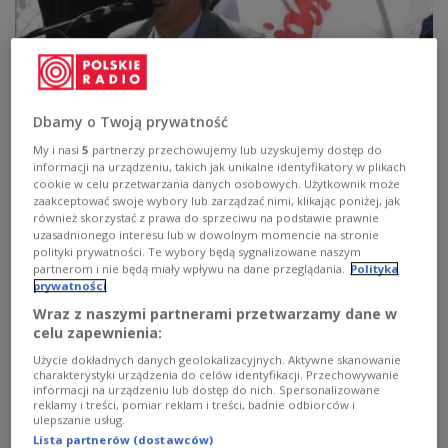
Dbamy o Twoją prywatność
My i nasi
5
partnerzy przechowujemy lub uzyskujemy dostęp do
Historia strajkowej piosenki
informacji na urządzeniu, takich jak unikalne identyfikatory w plikach
cookie w celu przetwarzania danych osobowych. Użytkownik może
zaakceptować swoje wybory lub zarządzać nimi, klikając poniżej, jak
"Piosenka dla córki" stała się jednym z hymnów rodzącej
również skorzystać z prawa do sprzeciwu na podstawie prawnie
się Solidarności.
uzasadnionego interesu lub w dowolnym momencie na stronie
polityki prywatności. Te wybory będą sygnalizowane naszym
Zobacz więcej na temat:
Krzysztof Kasprzyk
Maciej Pietrzyk
partnerom i nie będą miały wpływu na dane przeglądania.
Polityka
Muzyczna Jedynka
Solidarność
Opole
Gdańsk
prywatności
Andrzej Wajda
POLSKA
Wraz z naszymi partnerami przetwarzamy dane w
celu zapewnienia:
Użycie dokładnych danych geolokalizacyjnych. Aktywne skanowanie
charakterystyki urządzenia do celów identyfikacji. Przechowywanie
informacji na urządzeniu lub dostęp do nich. Spersonalizowane
reklamy i treści, pomiar reklam i treści, badnie odbiorców i
ulepszanie usług.
Lista partnerów (dostawców)