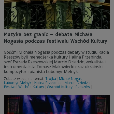
Muzyka bez granic – debata Michała
Nogasia podczas festiwalu Wschód Kultury
Gośćmi Michała Nogasia podczas debaty w studiu Radia
Rzeszów byli: menedżerka kultury Halina Przebinda,
szef Estrady Rzeszowskiej Marcin Dziedzic, wokalista i
instrumentalista Tomasz Makowiecki oraz ukraiński
kompozytor i pianista Lubomyr Melnyk.
Zobacz więcej na temat:
Trójka
Michał Nogaś
Lubomyr Melnyk
Halina Przebinda
Marcin Dziedzic
Festiwal Wschód Kultury
Wschód Kultury
Rzeszów