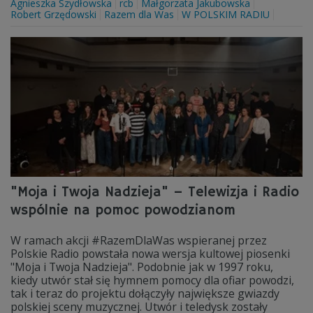
Agnieszka Szydłowska
rcb
Małgorzata Jakubowska
Robert Grzędowski
Razem dla Was
W POLSKIM RADIU
"Moja i Twoja Nadzieja" – Telewizja i Radio
wspólnie na pomoc powodzianom
W ramach akcji #RazemDlaWas wspieranej przez
Polskie Radio powstała nowa wersja kultowej piosenki
"Moja i Twoja Nadzieja". Podobnie jak w 1997 roku,
kiedy utwór stał się hymnem pomocy dla ofiar powodzi,
tak i teraz do projektu dołączyły największe gwiazdy
polskiej sceny muzycznej. Utwór i teledysk zostały