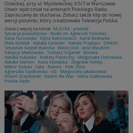
Osieckiej, przy ul. Myśliwieckiej 3/5/7 w Warszawie.
Utwór wybrzmiał na antenach Polskiego Radia.
Zapraszamy do słuchania. Zobacz także klip do nowej
wersji piosenki, który zrealizowała Telewizja Polska.
Zobacz więcej na temat:
MUZYKA
powódź
Sytuacja powodziowa
Studio im. Agnieszki Osieckiej
Kasia Nosowska
Edyta Bartosiewicz
Kamil Bednarek
Mela Koteluk
Natalia Szroeder
Natalia Przybysz
DIMoN
Sebastian Karpiel-Bułecka
Błażej Król
Ania Wyszkoni
Patrycja Markowska
Tomasz Organek
Bovska
Natalia Kukulska
Andrzej Piaseczny
Małgorzata Ostrowska
Natalia Niemen
Kasia Kowalska
Zbigniew Hołdys
Wiktor Dyduła
Zalia
Rubens
Piotr Zioła
Agnieszka Szydłowska
rcb
Małgorzata Jakubowska
Robert Grzędowski
Razem dla Was
Maria Szabłowska
Polskie Radio