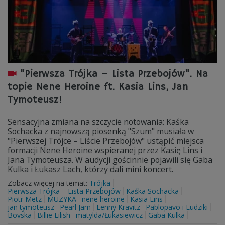
"Pierwsza Trójka – Lista Przebojów". Na
topie Nene Heroine ft. Kasia Lins, Jan
Tymoteusz!
Sensacyjna zmiana na szczycie notowania: Kaśka
Sochacka z najnowszą piosenką "Szum" musiała w
"Pierwszej Trójce – Liście Przebojów" ustąpić miejsca
formacji Nene Heroine wspieranej przez Kasię Lins i
Jana Tymoteusza. W audycji gościnnie pojawili się Gaba
Kulka i Łukasz Lach, którzy dali mini koncert.
Zobacz więcej na temat:
Trójka
Pierwsza Trójka – Lista Przebojów
Kaśka Sochacka
Piotr Metz
MUZYKA
nene heroine
Kasia Lins
jan tymoteusz
Pearl Jam
Lenny Kravitz
Pablopavo i Ludziki
Bovska
Billie Eilish
matylda/Łukasiewicz
Gaba Kulka