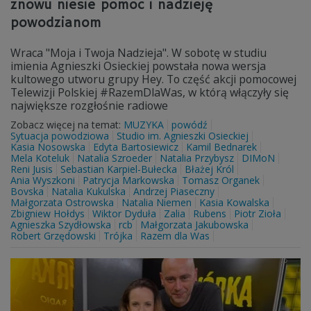
znowu niesie pomoc i nadzieję
powodzianom
Wraca "Moja i Twoja Nadzieja". W sobotę w studiu
imienia Agnieszki Osieckiej powstała nowa wersja
kultowego utworu grupy Hey. To część akcji pomocowej
Telewizji Polskiej #RazemDlaWas, w którą włączyły się
największe rozgłośnie radiowe
Zobacz więcej na temat:
MUZYKA
powódź
Sytuacja powodziowa
Studio im. Agnieszki Osieckiej
Kasia Nosowska
Edyta Bartosiewicz
Kamil Bednarek
Mela Koteluk
Natalia Szroeder
Natalia Przybysz
DIMoN
Reni Jusis
Sebastian Karpiel-Bułecka
Błażej Król
Ania Wyszkoni
Patrycja Markowska
Tomasz Organek
Bovska
Natalia Kukulska
Andrzej Piaseczny
Małgorzata Ostrowska
Natalia Niemen
Kasia Kowalska
Zbigniew Hołdys
Wiktor Dyduła
Zalia
Rubens
Piotr Zioła
Agnieszka Szydłowska
rcb
Małgorzata Jakubowska
Robert Grzędowski
Trójka
Razem dla Was