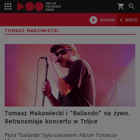
shopping_cart



SŁUCHAJ
WIĘCEJ

TOMASZ MAKOWIECKI
Tomasz Makowiecki i "Bailando" na żywo.
Retransmisja koncertu w Trójce
Płyta "Bailando" była sukcesem. Album Tomasza