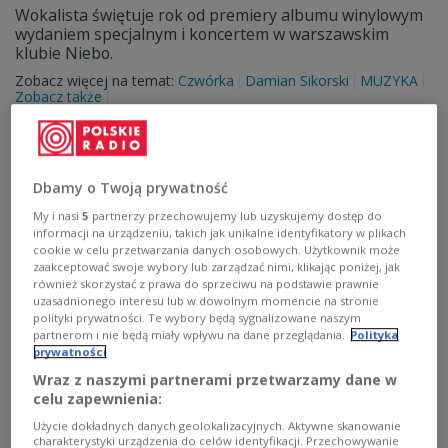
Wokalista świętuje rok od premiery albumu winylowym
wydaniem specjalnym i koncertem w warszawskim
klubie Niebo.
Zobacz więcej na temat:
Czwórka
Damian Sikorski
MUZYKA
Zobacz także
Dbamy o Twoją prywatność
My i nasi
5
partnerzy przechowujemy lub uzyskujemy dostęp do
informacji na urządzeniu, takich jak unikalne identyfikatory w plikach
cookie w celu przetwarzania danych osobowych. Użytkownik może
zaakceptować swoje wybory lub zarządzać nimi, klikając poniżej, jak
również skorzystać z prawa do sprzeciwu na podstawie prawnie
uzasadnionego interesu lub w dowolnym momencie na stronie
polityki prywatności. Te wybory będą sygnalizowane naszym
partnerom i nie będą miały wpływu na dane przeglądania.
Polityka
Muzyk Tomasz Makowiecki obchodzi
prywatności
mały jubileusz. Co przygotował dla fanów?
Wraz z naszymi partnerami przetwarzamy dane w
celu zapewnienia:
- Nie mogę się doczekać. Tęsknię za publicznością -
Użycie dokładnych danych geolokalizacyjnych. Aktywne skanowanie
przyznał muzyk w audycji "Folder ulubione".
charakterystyki urządzenia do celów identyfikacji. Przechowywanie