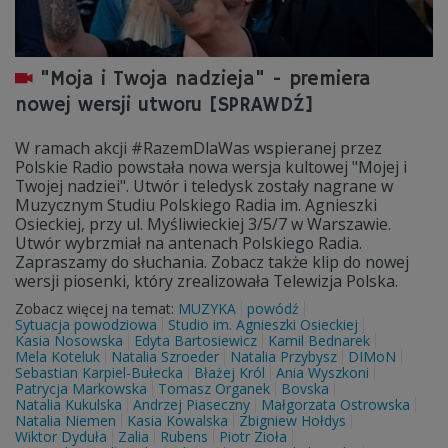
"Moja i Twoja nadzieja" - premiera
nowej wersji utworu [SPRAWDŹ]
W ramach akcji #RazemDlaWas wspieranej przez
Polskie Radio powstała nowa wersja kultowej "Mojej i
Twojej nadziei". Utwór i teledysk zostały nagrane w
Muzycznym Studiu Polskiego Radia im. Agnieszki
Osieckiej, przy ul. Myśliwieckiej 3/5/7 w Warszawie.
Utwór wybrzmiał na antenach Polskiego Radia.
Zapraszamy do słuchania. Zobacz także klip do nowej
wersji piosenki, który zrealizowała Telewizja Polska.
Zobacz więcej na temat:
MUZYKA
powódź
Sytuacja powodziowa
Studio im. Agnieszki Osieckiej
Kasia Nosowska
Edyta Bartosiewicz
Kamil Bednarek
Mela Koteluk
Natalia Szroeder
Natalia Przybysz
DIMoN
Sebastian Karpiel-Bułecka
Błażej Król
Ania Wyszkoni
Patrycja Markowska
Tomasz Organek
Bovska
Natalia Kukulska
Andrzej Piaseczny
Małgorzata Ostrowska
Natalia Niemen
Kasia Kowalska
Zbigniew Hołdys
Wiktor Dyduła
Zalia
Rubens
Piotr Zioła