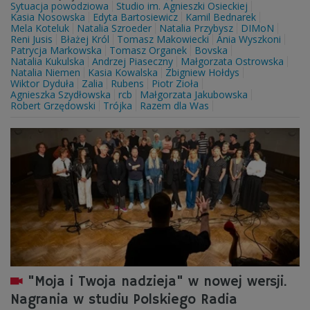
Sytuacja powodziowa
Studio im. Agnieszki Osieckiej
Kasia Nosowska
Edyta Bartosiewicz
Kamil Bednarek
Mela Koteluk
Natalia Szroeder
Natalia Przybysz
DIMoN
Reni Jusis
Błażej Król
Tomasz Makowiecki
Ania Wyszkoni
Patrycja Markowska
Tomasz Organek
Bovska
Natalia Kukulska
Andrzej Piaseczny
Małgorzata Ostrowska
Natalia Niemen
Kasia Kowalska
Zbigniew Hołdys
Wiktor Dyduła
Zalia
Rubens
Piotr Zioła
Agnieszka Szydłowska
rcb
Małgorzata Jakubowska
Robert Grzędowski
Trójka
Razem dla Was
"Moja i Twoja nadzieja" w nowej wersji.
Nagrania w studiu Polskiego Radia