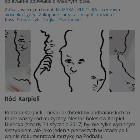
śpiewanie opowiada o własnym losie.
Zobacz więcej na temat:
MUZYKA
KULTURA
rozmowa
piosenka
góry
Zakopane
artysta
zespół
rodzina
Kasia Stoparczyk
Trójka
Zakopower
Ród Karpieli
Rodzina Karpieli - cieśli i architektów podhalańskich to
także ważny ród muzyczny. Nestor Bolesław Karpiel-
Bułecka (zmarły 31 stycznia 2017) był nie tylko wybitnym
skrzypkiem, ale jako jeden z pierwszych w latach po II
wojnie dokumentował muzykę na Podhalu.