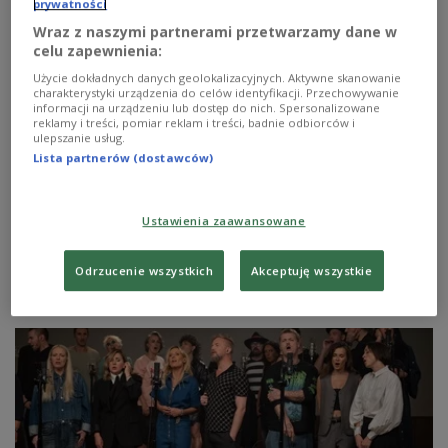
prywatności
Wraz z naszymi partnerami przetwarzamy dane w
celu zapewnienia:
Nowy singiel Zakopower i Ani
Użycie dokładnych danych geolokalizacyjnych. Aktywne skanowanie
Dąbrowskiej. Dlaczego śpiewają o
charakterystyki urządzenia do celów identyfikacji. Przechowywanie
informacji na urządzeniu lub dostęp do nich. Spersonalizowane
"Kwiatach"?
reklamy i treści, pomiar reklam i treści, badnie odbiorców i
ulepszanie usług.
"Kwiaty" to najnowszy singiel zespołu Zakopower, w
Lista partnerów (dostawców)
którym gościnnie wystąpiła znana wokalistka Ania
Dąbrowska. - Śpiewamy o tym, że warto w życiu podążać
za miłością - mówi w Programie 1 Polskiego Radia
Ustawienia zaawansowane
Sebastian Karpiel-Bułecka. Czy pomagają w tym
tytułowe kwiaty?
Odrzucenie wszystkich
Akceptuję wszystkie
Zobacz więcej na temat:
muzyka rozrywkowa
piosenka
Ania Dąbrowska
Martyna Podolska