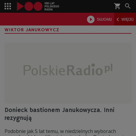
shopping_cart



SŁUCHAJ
WIĘCEJ

WIKTOR JANUKOWYCZ
Donieck bastionem Janukowycza. Inni
rezygnują
Podobnie jak 5 lat temu, w niedzielnych wyborach