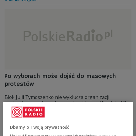
Po wyborach może dojść do masowych
protestów
Blok Julii Tymoszenko nie wyklucza organizacji
protestów po wyborach prezydenckich na Ukrainie 17
stycznia.
Zobacz więcej na temat:
centralna komisja wyborcza
IAR
Julia Tymoszenko
Ukraina
Dbamy o Twoją prywatność
My i nasi
5
partnerzy przechowujemy lub uzyskujemy dostęp do