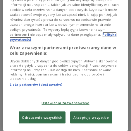
informacji na urządzeniu, takich jak unikalne identyfikatory w plikach
cookie w celu przetwarzania danych osobowych. Użytkownik może
zaakceptować swoje wybory lub zarządzać nimi, klikając poniżej, jak
również skorzystać z prawa do sprzeciwu na podstawie prawnie
uzasadnionego interesu lub w dowolnym momencie na stronie
polityki prywatności. Te wybory będą sygnalizowane naszym
partnerom i nie będą miały wpływu na dane przeglądania.
Polityka
prywatności
Wraz z naszymi partnerami przetwarzamy dane w
celu zapewnienia:
"Popieram go, bo jest znienawidzony na
Użycie dokładnych danych geolokalizacyjnych. Aktywne skanowanie
charakterystyki urządzenia do celów identyfikacji. Przechowywanie
Kremlu"
informacji na urządzeniu lub dostęp do nich. Spersonalizowane
reklamy i treści, pomiar reklam i treści, badnie odbiorców i
ulepszanie usług.
Ukraiński pisarz Jurij Andruchowycz wyraził poparcie dla
Lista partnerów (dostawców)
Wiktora Juszczenki w wyborach prezydenckich.
Zobacz więcej na temat:
IAR
Julia Tymoszenko
Kreml
Ukraina
Wiktor Juszczenko
Ustawienia zaawansowane
Odrzucenie wszystkich
Akceptuję wszystkie