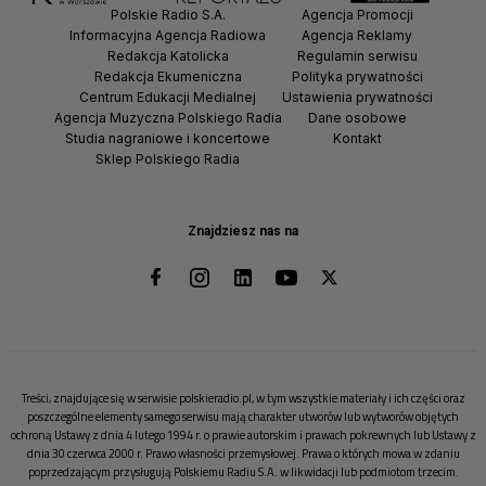
Polskie Radio S.A.
Agencja Promocji
Informacyjna Agencja Radiowa
Agencja Reklamy
Redakcja Katolicka
Regulamin serwisu
Redakcja Ekumeniczna
Polityka prywatności
Centrum Edukacji Medialnej
Ustawienia prywatności
Agencja Muzyczna Polskiego Radia
Dane osobowe
Studia nagraniowe i koncertowe
Kontakt
Sklep Polskiego Radia
Znajdziesz nas na
Treści, znajdujące się w serwisie polskieradio.pl, w tym wszystkie materiały i ich części oraz
poszczególne elementy samego serwisu mają charakter utworów lub wytworów objętych
ochroną Ustawy z dnia 4 lutego 1994 r. o prawie autorskim i prawach pokrewnych lub Ustawy z
dnia 30 czerwca 2000 r. Prawo własności przemysłowej. Prawa o których mowa w zdaniu
poprzedzającym przysługują Polskiemu Radiu S.A. w likwidacji lub podmiotom trzecim.