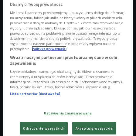
Nowy wizerunek kolei, czyli blog PKP Andrzeja
Dbamy o Twoją prywatność
Ziemiańskiego
My i nasi
5
partnerzy przechowujemy lub uzyskujemy dostęp do informacji
na urządzeniu, takich jak unikalne identyfikatory w plikach cookie w celu
przetwarzania danych osobowych. Użytkownik może zaakceptować swoje
– Nowa Polska jest rajem na Ziemi – przekonuje Andrzej
wybory lub zarządzać nimi, klikając poniżej, jak również skorzystać z
prawa do sprzeciwu na podstawie prawnie uzasadnionego interesu lub w
Ziemiański, autor wydanej pod patronatem Czwórki
dowolnym momencie na stronie polityki prywatności. Te wybory będą
powieści „Żołnierze grzechu”. – Obecnie jedynym
sygnalizowane naszym partnerom i nie będą miały wpływu na dane
przeglądania.
Polityka prywatności
problemem Polaków jest to, żeby szybciej ścierać tę
Wraz z naszymi partnerami przetwarzamy dane w celu
śmietankę, która ścieka z ust. Młodzi ludzie są optymistami
zapewnienia:
do potęgi – zauważa.
Użycie dokładnych danych geolokalizacyjnych. Aktywne skanowanie
charakterystyki urządzenia do celów identyfikacji. Przechowywanie
– Ponownie, w ciągu zaledwie dwudziestu lat,
informacji na urządzeniu lub dostęp do nich. Spersonalizowane reklamy i
stworzyliśmy nowoczesne państwo o olbrzymich
treści, pomiar reklam i treści, badnie odbiorców i ulepszanie usług.
perspektywach. Niewiele krajów może się czymś takim
Lista partnerów (dostawców)
pochwalić – twierdzi Andrzej Ziemiański. Choć „Żołnierze
grzechu” są kryminałem, intryga kryminalna schodzi
Ustawienia zaawansowane
właściwie na drugi plan. Istotniejsze jest ukazanie, jak
bardzo współczesny Polak różni się od tego sprzed 20 lat.
Odrzucenie wszystkich
Akceptuję wszystkie
Są to dwa zupełnie różne gatunki ludzi – podkreśla pisarz.