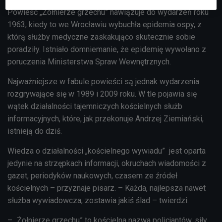
Powieść „Żołnierze grzechu” nawiązuje do wydarzeń roku
1963, kiedy to we Wrocławiu wybuchła epidemia ospy, z
którą służby medyczne zaskakująco skutecznie sobie
poradziły. Istniało domniemanie, że epidemię wywołano z
poruczenia Ministerstwa Spraw Wewnętrznych.
Najważniejsze w fabule powieści są jednak wydarzenia
rozgrywające się w 1989 i 2009 roku. W tle pojawia się
wątek działalności tajemniczych kościelnych służb
informacyjnych, które, jak przekonuje Andrzej Ziemiański,
istnieją do dziś.
Wiedza o działalności „kościelnego wywiadu”
jest oparta
jedynie na strzępkach informacji, okruchach wiadomości z
gazet, periodyków naukowych, czasem ze źródeł
kościelnych – przyznaje pisarz. – Każda, najlepsza nawet
służba wywiadowcza, zostawia jakiś ślad – twierdzi.
– „Żołnierze grzechu” to kościelna nazwa policjantów, siły