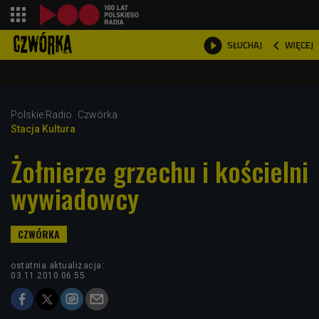
shopping_cart



WIĘCEJ
SŁUCHAJ

Polskie Radio
Czwórka
Stacja Kultura
Żołnierze grzechu i kościelni
wywiadowcy
ostatnia aktualizacja:
03.11.2010 06:55