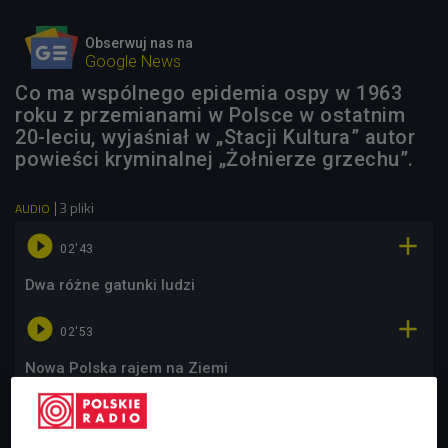
Obserwuj nas na
Google News
Co ma wspólnego epidemia ospy w 1963
roku z przemianami w Polsce w ostatnim
20-leciu, wyjaśniał w „Stacji Kultura” autor
powieści kryminalnej „Żołnierze grzechu”.
3 pliki
AUDIO


02'43
Dwa różne gatunki ludzi


02'53
Nowa Polska rajem na Ziemi


01'53