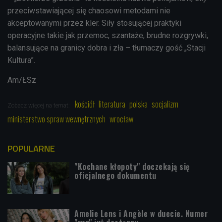
przeciwstawiającej się chaosowi metodami nie
akceptowanymi przez kler. Siły stosującej praktyki
operacyjne takie jak przemoc, szantaże, brudne rozgrywki,
balansujące na granicy dobra i zła – tłumaczy gość „Stacji
Kultura”.
Am/ŁSz
kościół
literatura
polska
socjalizm
Zobacz więcej na temat:
ministerstwo spraw wewnętrznych
wrocław
POPULARNE
"Kochane kłopoty" doczekają się
oficjalnego dokumentu
Amelie Lens i Angèle w duecie. Numer