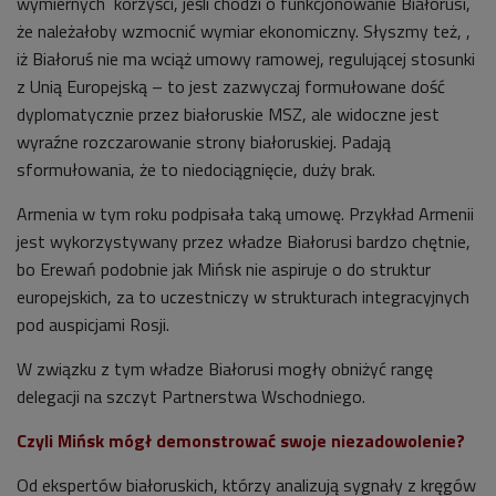
wymiernych korzyści, jeśli chodzi o funkcjonowanie Białorusi,
że należałoby wzmocnić wymiar ekonomiczny. Słyszmy też, ,
iż Białoruś nie ma wciąż umowy ramowej, regulującej stosunki
z Unią Europejską – to jest zazwyczaj formułowane dość
dyplomatycznie przez białoruskie MSZ, ale widoczne jest
wyraźne rozczarowanie strony białoruskiej. Padają
sformułowania, że to niedociągnięcie, duży brak.
Armenia w tym roku podpisała taką umowę. Przykład Armenii
jest wykorzystywany przez władze Białorusi bardzo chętnie,
bo Erewań podobnie jak Mińsk nie aspiruje o do struktur
europejskich, za to uczestniczy w strukturach integracyjnych
pod auspicjami Rosji.
W związku z tym władze Białorusi mogły obniżyć rangę
delegacji na szczyt Partnerstwa Wschodniego.
Czyli Mińsk mógł demonstrować swoje niezadowolenie?
Od ekspertów białoruskich, którzy analizują sygnały z kręgów