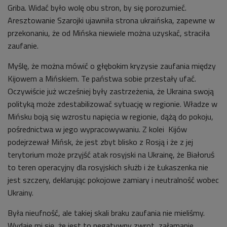
Griba. Widać było wolę obu stron, by się porozumieć.
Aresztowanie Szarojki ujawniła strona ukraińska, zapewne w
przekonaniu, że od Mińska niewiele można uzyskać, straciła
zaufanie.
Myślę, że można mówić o głębokim kryzysie zaufania między
Kijowem a Mińskiem. Te państwa sobie przestały ufać.
Oczywiście już wcześniej były zastrzeżenia, że Ukraina swoją
polityką może zdestabilizować sytuację w regionie. Władze w
Mińsku boją się wzrostu napięcia w regionie, dążą do pokoju,
pośrednictwa w jego wypracowywaniu. Z kolei Kijów
podejrzewał Mińsk, że jest zbyt blisko z Rosją i że z jej
terytorium może przyjść atak rosyjski na Ukrainę, że Białoruś
to teren operacyjny dla rosyjskich służb i że Łukaszenka nie
jest szczery, deklarując pokojowe zamiary i neutralność wobec
Ukrainy.
Była nieufność, ale takiej skali braku zaufania nie mieliśmy.
Wydaje mi się, że jest to negatywny zwrot, załamanie