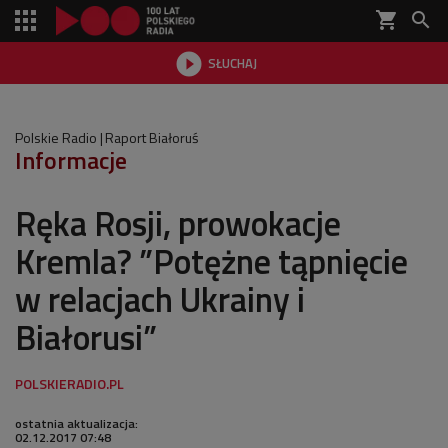
shopping_cart


SŁUCHAJ

Polskie Radio
Raport Białoruś
Informacje
Ręka Rosji, prowokacje
Kremla? ”Potężne tąpnięcie
w relacjach Ukrainy i
Białorusi”
ostatnia aktualizacja:
02.12.2017 07:48