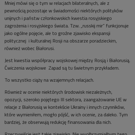
Mniej mówi się o tym w relacjach bilateralnych, ale z
pewnością pozostaje w świadomości niektórych polityków
unijnych i państw członkowskich kwestia rosyjskiego
zagrożenia i rosyjskiego świata. Tzw. „russkij mir” funkcjonuje
jako ogólne pojęcie, ale to groźne zjawisko ekspansji
politycznej i kulturalnej Rosji na obszarze poradzieckim,
również wobec Białorusi.
Jest kwestia współpracy wojskowej między Rosją i Białorusią.
Ćwiczenia wojskowe Zapad są tu świetnym przykładem.
To wszystko ciąży na wzajemnych relacjach.
Również w ocenie niektórych środowisk niezależnych,
opozycji, szeroko pojętego III sektora, zaangażowanie UE w
relacje z Białorusią w kontekście Ukrainy i innych czynników,
które wymieniłem, mogło pójść, w ich ocenie, za daleko. Tym
bardziej, że obserwują redukcję finansowania dla nich.
Rzeczywiście jest takie zjawisko. Nie wyolbrzymiałbym tego,