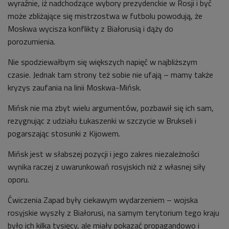
wyraźnie, iż nadchodzące wybory prezydenckie w Rosji i być
może zbliżające się mistrzostwa w futbolu powodują, że
Moskwa wycisza konflikty z Białorusią i dąży do
porozumienia.
Nie spodziewałbym się większych napięć w najbliższym
czasie. Jednak tam strony też sobie nie ufają – mamy także
kryzys zaufania na linii Moskwa-Mińsk.
Mińsk nie ma zbyt wielu argumentów, pozbawił się ich sam,
rezygnując z udziału Łukaszenki w szczycie w Brukseli i
pogarszając stosunki z Kijowem.
Mińsk jest w słabszej pozycji i jego zakres niezależności
wynika raczej z uwarunkowań rosyjskich niż z własnej siły
oporu.
Ćwiczenia Zapad były ciekawym wydarzeniem – wojska
rosyjskie wyszły z Białorusi, na samym terytorium tego kraju
było ich kilka tysięcy, ale miały pokazać propagandowo i