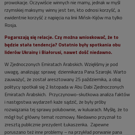
prowokacje. Oczywiście winnych nie mamy, jednak w myśl
rzymskiej maksymy winny jest ten, kto odnosi korzyść, a
ewidentnie korzyść z napięcia na linii Mińsk-Kijów ma tylko
Rosja.
Pogarszają się relacje. Czy można wnioskować, że to
będzie stała tendencja? Ostatnio były spotkania obu
liderów Ukrainy i Białorusi, nawet dość niedawno.
W Zjednoczonych Emiratach Arabskich. Wzięliśmy je pod
uwagę, analizując sprawę dziennikarza Pana Szarojki. Warto
zauważyć, że został aresztowany 25 października, a obaj
politycy spotkali się 2 listopada w Abu Dabi Zjednoczonych
Emiratach Arabskich. Przyczynowo-skutkowa analiza faktów
i następstwa wydarzeń każe sądzić, że były próby
rozwiązania tej sprawy polubownie, w kuluarach. Myślę, że to
mógł być główny temat rozmowy. Niedawno przyznał to
zresztą publicznie prezydent Łukaszenka. Zapewne
poruszano też inne problemy – na przykład porwanie pana