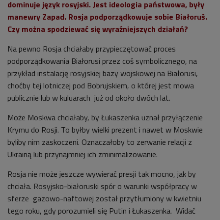
dominuje język rosyjski. Jest ideologia państwowa, były
manewry Zapad. Rosja podporządkowuje sobie Białoruś.
Czy można spodziewać się wyraźniejszych działań?
Na pewno Rosja chciałaby przypieczętować proces
podporządkowania Białorusi przez coś symbolicznego, na
przykład instalację rosyjskiej bazy wojskowej na Białorusi,
choćby tej lotniczej pod Bobrujskiem, o której jest mowa
publicznie lub w kuluarach już od około dwóch lat.
Może Moskwa chciałaby, by Łukaszenka uznał przyłączenie
Krymu do Rosji. To byłby wielki prezent i nawet w Moskwie
byliby nim zaskoczeni. Oznaczałoby to zerwanie relacji z
Ukrainą lub przynajmniej ich zminimalizowanie.
Rosja nie może jeszcze wywierać presji tak mocno, jak by
chciała. Rosyjsko-białoruski spór o warunki współpracy w
sferze gazowo-naftowej został przytłumiony w kwietniu
tego roku, gdy porozumieli się Putin i Łukaszenka. Widać