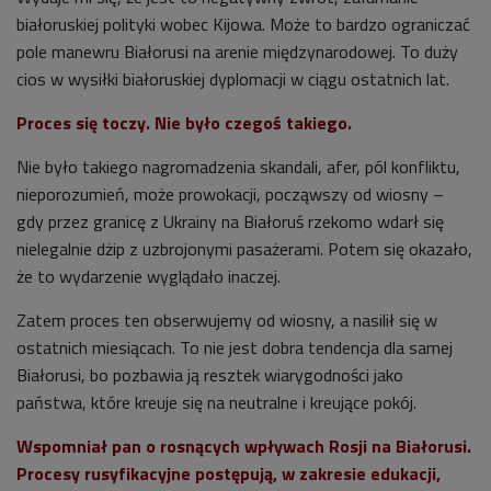
białoruskiej polityki wobec Kijowa. Może to bardzo ograniczać
pole manewru Białorusi na arenie międzynarodowej. To duży
cios w wysiłki białoruskiej dyplomacji w ciągu ostatnich lat.
Proces się toczy. Nie było czegoś takiego.
Nie było takiego nagromadzenia skandali, afer, pól konfliktu,
nieporozumień, może prowokacji, począwszy od wiosny –
gdy przez granicę z Ukrainy na Białoruś rzekomo wdarł się
nielegalnie dżip z uzbrojonymi pasażerami. Potem się okazało,
że to wydarzenie wyglądało inaczej.
Zatem proces ten obserwujemy od wiosny, a nasilił się w
ostatnich miesiącach. To nie jest dobra tendencja dla samej
Białorusi, bo pozbawia ją resztek wiarygodności jako
państwa, które kreuje się na neutralne i kreujące pokój.
Wspomniał pan o rosnących wpływach Rosji na Białorusi.
Procesy rusyfikacyjne postępują, w zakresie edukacji,