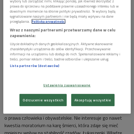
wybory lub zarządzać nimi, klikając poniżej, jak również skorzystać z
bardziej, że kierunek wschodni do tej pory nie był priorytetem
prawa do sprzeciwu na podstawie prawnie uzasadnionego interesu lub w
dla UE, a teraz Bruksela przykłada do niego jeszcze mniejszą
dowolnym momencie na stronie polityki prywatności. Te wybory będą
sygnalizowane naszym partnerom i nie będą miały wpływu na dane
wagę.
przeglądania.
Polityka prywatności
Wraz z naszymi partnerami przetwarzamy dane w celu
UE ma swoje wewnętrzne problemy. Dla wielu państw UE
zapewnienia:
ważne jest południowe sąsiedztwo., szczególnie w
Użycie dokładnych danych geolokalizacyjnych. Aktywne skanowanie
kontekście kryzysu migracyjnego.
charakterystyki urządzenia do celów identyfikacji. Przechowywanie
informacji na urządzeniu lub dostęp do nich. Spersonalizowane reklamy i
Choć polityka wschodnia istnieje, to brakuje w niej
treści, pomiar reklam i treści, badnie odbiorców i ulepszanie usług.
odpowiedniej dynamiki. Ostatnio mamy do czynienia z
Lista partnerów (dostawców)
pewnym ożywieniem w ramach tej teraźniejszej, niewielkiej
dynamiki na linii Bruksela-Mińsk. Mamy między innymi
Ustawienia zaawansowane
pierwsze od początku tego programu osobiste zaproszenie
dla prezydenta Aleksandra Łukaszenki. Zatem możemy mówić
Odrzucenie wszystkich
Akceptuję wszystkie
o polityce szczególnego otwarcia i kredycie zaufania, bo
Aleksander Łukaszenka nie wypełnił oczekiwań UE, jeśli chodzi
o prawa człowieka i obywatelskie. Nie interesuje go nawet
kwestia moratorium na karę śmierci, która zdaje się mieć
mniejszy wpływ na stabilność rządów Łukaszenki. Władze