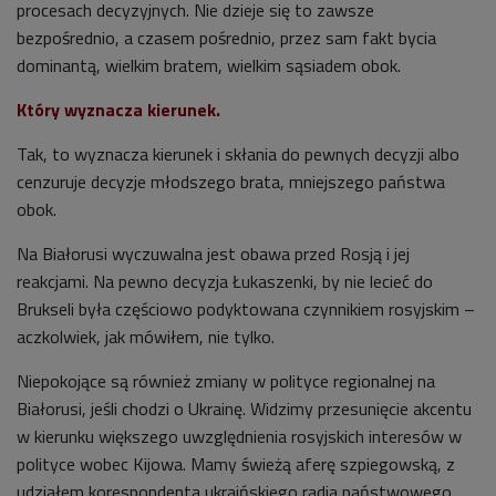
procesach decyzyjnych. Nie dzieje się to zawsze
bezpośrednio, a czasem pośrednio, przez sam fakt bycia
dominantą, wielkim bratem, wielkim sąsiadem obok.
Który wyznacza kierunek.
Tak, to wyznacza kierunek i skłania do pewnych decyzji albo
cenzuruje decyzje młodszego brata, mniejszego państwa
obok.
Na Białorusi wyczuwalna jest obawa przed Rosją i jej
reakcjami. Na pewno decyzja Łukaszenki, by nie lecieć do
Brukseli była częściowo podyktowana czynnikiem rosyjskim –
aczkolwiek, jak mówiłem, nie tylko.
Niepokojące są również zmiany w polityce regionalnej na
Białorusi, jeśli chodzi o Ukrainę. Widzimy przesunięcie akcentu
w kierunku większego uwzględnienia rosyjskich interesów w
polityce wobec Kijowa. Mamy świeżą aferę szpiegowską, z
udziałem korespondenta ukraińskiego radia państwowego