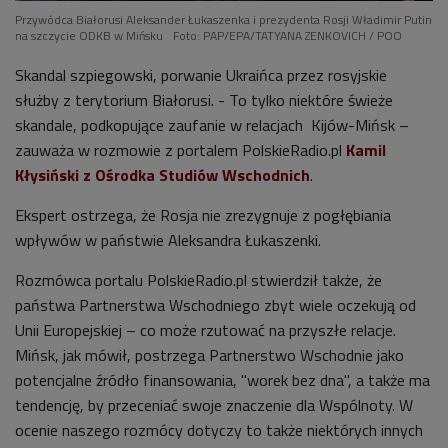
Przywódca Białorusi Aleksander Łukaszenka i prezydenta Rosji Władimir Putin
na szczycie ODKB w Mińsku
Foto: PAP/EPA/TATYANA ZENKOVICH / POO
Skandal szpiegowski, porwanie Ukraińca przez rosyjskie
służby z terytorium Białorusi. - To tylko niektóre świeże
skandale, podkopujące zaufanie w relacjach Kijów-Mińsk –
zauważa w rozmowie z portalem PolskieRadio.pl
Kamil
Kłysiński z Ośrodka Studiów Wschodnich
.
Ekspert ostrzega, że Rosja nie zrezygnuje z pogłębiania
wpływów w państwie Aleksandra Łukaszenki.
Rozmówca portalu PolskieRadio.pl stwierdził także, że
państwa Partnerstwa Wschodniego zbyt wiele oczekują od
Unii Europejskiej – co może rzutować na przyszłe relacje.
Mińsk, jak mówił, postrzega Partnerstwo Wschodnie jako
potencjalne źródło finansowania, "worek bez dna", a także ma
tendencję, by przeceniać swoje znaczenie dla Wspólnoty. W
ocenie naszego rozmócy dotyczy to także niektórych innych