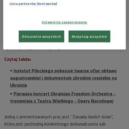
Lista partnerów (dostawców)
Ukraińscy artyści działają obecnie bardzo intensywnie
, na
Ukrainie prezentowanych jest wiele wystaw - podkreślała
Ustawienia zaawansowane
Victoria Burlaka,
współkuratorka wystawy "Ukraina. Pod
innym niebem"
. Wiele prac przedstawia niebo. - Niebo, które
Odrzucenie wszystkich
Akceptuję wszystkie
tutaj widzimy, straszne, z którego spadają bomby i rakiety,
było inspiracją do nazwy - opowiadała k
uratorka
.
Czytaj także:
Instytut Pileckiego pokazuje twarze ofiar obławy
augustowskiej i dokumentuje zbrodnie rosyjskie na
Ukrainie
Pierwszy koncert Ukrainian Freedom Orchestra -
transmisja z Teatru Wielkiego - Opery Narodowej
Jedną z prezentowanych prac jest "Zasada dwóch ścian",
która jest pochodną konkretnego doświadczenia
Julii