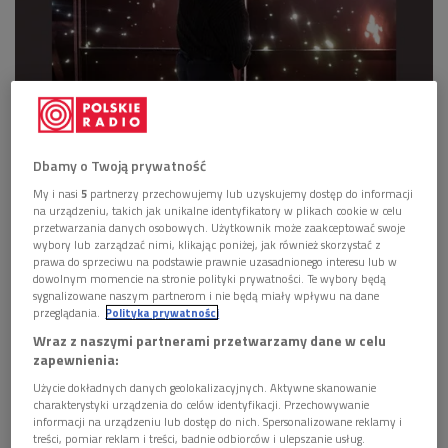
Oleksiy Furman, 76-letni Wołodymyr Tychonow otwiera drzwi swojego garażu
z licznymi dziurami po kulach, Ukraina, kwiecień 2022. Dzięki uprzejmości
Dbamy o Twoją prywatność
artysty.
Foto: materiały prasowe CSW Zamek Ujazdowski; praca udostępniona
przez artystę
My i nasi
5
partnerzy przechowujemy lub uzyskujemy dostęp do informacji
na urządzeniu, takich jak unikalne identyfikatory w plikach cookie w celu
przetwarzania danych osobowych. Użytkownik może zaakceptować swoje
Ekspozycję
"
Ukraina. Pod innym niebem" można oglądać
wybory lub zarządzać nimi, klikając poniżej, jak również skorzystać z
w Centrum Sztuki Współczesnej
Zamek Ujazdowski w
prawa do sprzeciwu na podstawie prawnie uzasadnionego interesu lub w
dowolnym momencie na stronie polityki prywatności. Te wybory będą
Warszawie.
Działający w różnych przestrzeniach sztuki
sygnalizowane naszym partnerom i nie będą miały wpływu na dane
twórcy
po 24 lutego stanęli przed koniecznością utrwalenia
przeglądania.
Polityka prywatności
tragicznych wydarzeń. Jest to największa wystawa
Wraz z naszymi partnerami przetwarzamy dane w celu
współczesnej sztuki ukraińskiej - sztuki, która reaguje na
zapewnienia:
wojnę i barbarzyński atak Rosji. Obejmuje ponad 200 prac 32
Użycie dokładnych danych geolokalizacyjnych. Aktywne skanowanie
charakterystyki urządzenia do celów identyfikacji. Przechowywanie
artystów.
informacji na urządzeniu lub dostęp do nich. Spersonalizowane reklamy i
treści, pomiar reklam i treści, badnie odbiorców i ulepszanie usług.
Kawałki szkła