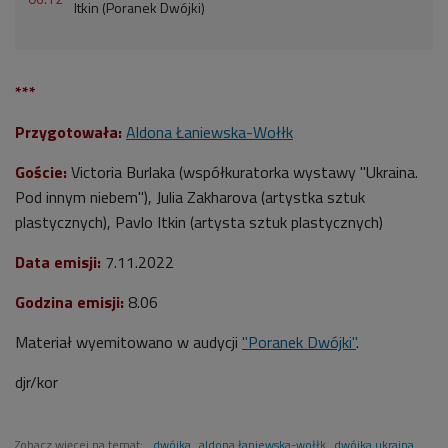
Itkin (Poranek Dwójki)
***
Przygotowała:
Aldona Łaniewska-Wołłk
Goście:
Victoria Burlaka (współkuratorka wystawy "Ukraina.
Pod innym niebem"),
Julia Zakharova (artystka sztuk
plastycznych),
Pavlo Itkin (artysta sztuk plastycznych)
Data emisji:
7
.11.2022
Godzina emisji:
8
.06
Materiał wyemitowano w audycji
"Poranek Dwójki"
.
djr/kor
Zobacz więcej na temat:
dwójka
aldona łaniewska-wołłk
dwójka ukraina