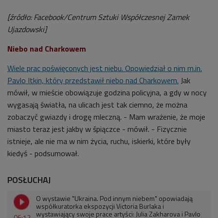
[źródło: Facebook/Centrum Sztuki Współczesnej Zamek
Ujazdowski]
Niebo nad Charkowem
Wiele prac poświęconych jest niebu. Opowiedział o nim m.in.
Pavlo Itkin, który przedstawił niebo nad Charkowem.
Jak
mówił, w mieście obowiązuje godzina policyjna, a gdy w nocy
wygasają światła, na ulicach jest tak ciemno, że można
zobaczyć gwiazdy i drogę mleczną. - Mam wrażenie, że moje
miasto teraz jest jakby w śpiączce - mówił. - Fizycznie
istnieje, ale nie ma w nim życia, ruchu, iskierki, które były
kiedyś - podsumował.
POSŁUCHAJ
O wystawie "Ukraina. Pod innym niebem" opowiadają
współkuratorka ekspozycji Victoria Burlaka i
wystawiający swoje prace artyści: Julia Zakharova i Pavlo
06:12