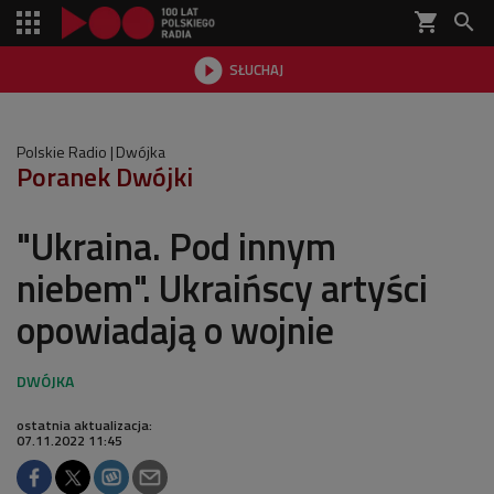
shopping_cart


SŁUCHAJ

Polskie Radio
Dwójka
Poranek Dwójki
"Ukraina. Pod innym
niebem". Ukraińscy artyści
opowiadają o wojnie
ostatnia aktualizacja:
07.11.2022 11:45