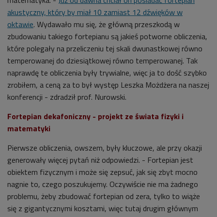
akustyczny, który by miał 10 zamiast 12 dźwięków w
oktawie
. Wydawało mu się, że główną przeszkodą w
zbudowaniu takiego fortepianu są jakieś potworne obliczenia,
które polegały na przeliczeniu tej skali dwunastkowej równo
temperowanej do dziesiątkowej równo temperowanej. Tak
naprawdę te obliczenia były trywialne, więc ja to dość szybko
zrobiłem, a ceną za to był występ Leszka Możdżera na naszej
konferencji - zdradził prof.
Nurowski.
Fortepian dekafoniczny - projekt ze świata fizyki i
matematyki
Pierwsze obliczenia, owszem, były kluczowe, ale przy okazji
generowały więcej pytań niż odpowiedzi. - Fortepian jest
obiektem fizycznym i może się zepsuć, jak się zbyt mocno
nagnie to, czego poszukujemy. Oczywiście nie ma żadnego
problemu, żeby zbudować fortepian od zera, tylko to wiąże
się z gigantycznymi kosztami, więc tutaj drugim głównym