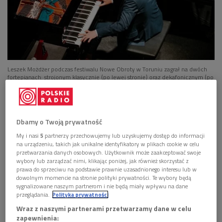
Leszek Możdżer podczas festiwalu Nowe Obroty w Toruniu zagrał na dwóch
fortepianach: strojonym klasycznie (po lewej stronie) oraz dekafonicznym (po
prawej)
Foto: materiały prasowe / Nowe Obroty
Ma dziesięć - zamiast dwunastu - dźwięków w
oktawie. To pierwszy klawiszowy instrument
Dbamy o Twoją prywatność
dekafoniczny w świecie koncertowym. Jego
My i nasi
5
partnerzy przechowujemy lub uzyskujemy dostęp do informacji
pomysłodawcą jest Leszek Możdżer.
na urządzeniu, takich jak unikalne identyfikatory w plikach cookie w celu
przetwarzania danych osobowych. Użytkownik może zaakceptować swoje
Wizję pianisty i kompozytora jazzowego wcielił w
wybory lub zarządzać nimi, klikając poniżej, jak również skorzystać z
życie zespół naukowców i specjalistów zajmujących się
prawa do sprzeciwu na podstawie prawnie uzasadnionego interesu lub w
dowolnym momencie na stronie polityki prywatności. Te wybory będą
instrumentami.
sygnalizowane naszym partnerom i nie będą miały wpływu na dane
przeglądania.
Polityka prywatności
W ten sposób powstał wyjątkowy wynalazek -
fortepian dekafoniczny, który ma symbolicznie
Wraz z naszymi partnerami przetwarzamy dane w celu
zapewnienia:
nawiązywać do świata współczesnej nauki, operującej