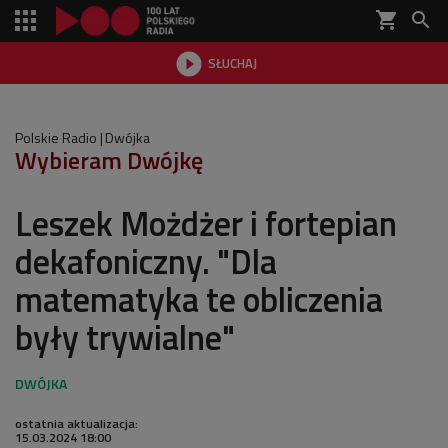
shopping_cart


SŁUCHAJ

Polskie Radio
Dwójka
Wybieram Dwójkę
Leszek Możdżer i fortepian
dekafoniczny. "Dla
matematyka te obliczenia
były trywialne"
ostatnia aktualizacja:
15.03.2024 18:00